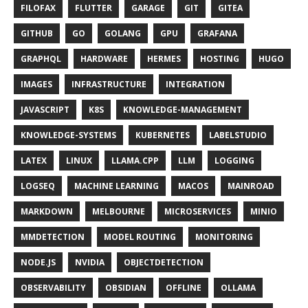
FILOFAX
FLUTTER
GARAGE
GIT
GITEA
GITHUB
GO
GOLANG
GPU
GRAFANA
GRAPHQL
HARDWARE
HERMES
HOSTING
HUGO
IMAGES
INFRASTRUCTURE
INTEGRATION
JAVASCRIPT
K8S
KNOWLEDGE-MANAGEMENT
KNOWLEDGE-SYSTEMS
KUBERNETES
LABELSTUDIO
LATEX
LINUX
LLAMA.CPP
LLM
LOGGING
LOGSEQ
MACHINE LEARNING
MACOS
MAINROAD
MARKDOWN
MELBOURNE
MICROSERVICES
MINIO
MMDETECTION
MODEL ROUTING
MONITORING
NODE.JS
NVIDIA
OBJECTDETECTION
OBSERVABILITY
OBSIDIAN
OFFLINE
OLLAMA