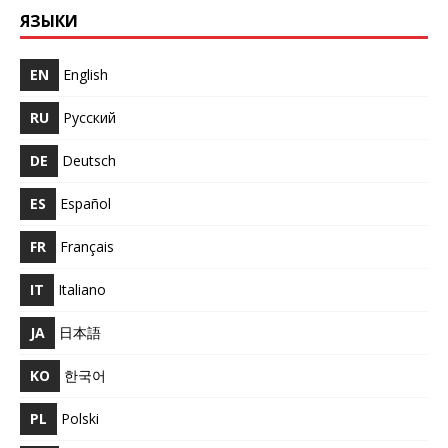
ЯЗЫКИ
EN
English
RU
Русский
DE
Deutsch
ES
Español
FR
Français
IT
Italiano
JA
日本語
KO
한국어
PL
Polski