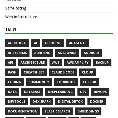
Self-Hosting
Web Infrastructure
ТЕГИ
AGENTIC-AI
AI
AI CODING
AI-AGENTS
AI-SYSTEMS
ALERTING
ANACONDA
ANDROID
API
ARCHITECTURE
AWS
AWS AMPLIFY
BACKUP
BASH
CHEATSHEET
CLAUDE-CODE
CLOUD
CODING
COMMUNITY
COOKBOOK
CURSOR
DATA
DATABASE
DEEPLEARNING
DEV
DEVOPS
DEVTOOLS
DGX SPARK
DIGITAL DETOX
DOCKER
DOCUMENTATION
ELASTICSEARCH
EMBEDDINGS