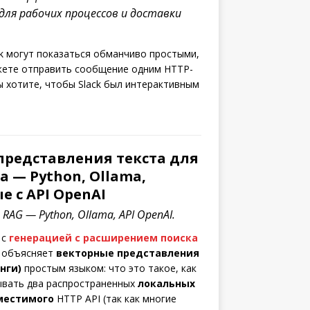
для рабочих процессов и доставки
ck могут показаться обманчиво простыми,
жете отправить сообщение одним HTTP-
ы хотите, чтобы Slack был интерактивным
представления текста для
а — Python, Ollama,
 с API OpenAI
RAG — Python, Ollama, API OpenAI.
 с
генерацией с расширением поиска
л объясняет
векторные представления
нги)
простым языком: что это такое, как
зывать два распространенных
локальных
местимого
HTTP API (так как многие