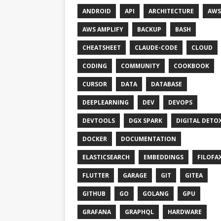
ANDROID
API
ARCHITECTURE
AWS
AWS AMPLIFY
BACKUP
BASH
CHEATSHEET
CLAUDE-CODE
CLOUD
CODING
COMMUNITY
COOKBOOK
CURSOR
DATA
DATABASE
DEEPLEARNING
DEV
DEVOPS
DEVTOOLS
DGX SPARK
DIGITAL DETO
DOCKER
DOCUMENTATION
ELASTICSEARCH
EMBEDDINGS
FILOFA
FLUTTER
GARAGE
GIT
GITEA
GITHUB
GO
GOLANG
GPU
GRAFANA
GRAPHQL
HARDWARE