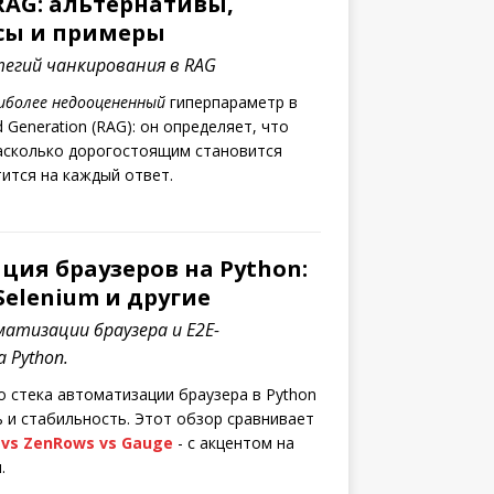
RAG: альтернативы,
сы и примеры
егий чанкирования в RAG
иболее недооцененный
гиперпараметр в
d Generation (RAG): он определяет, что
асколько дорогостоящим становится
тится на каждый ответ.
ция браузеров на Python:
 Selenium и другие
атизации браузера и E2E-
 Python.
 стека автоматизации браузера в Python
ь и стабильность. Этот обзор сравнивает
vs
ZenRows
vs
Gauge
- с акцентом на
.