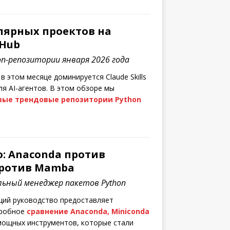
лярных проектов на
tHub
on-репозитории января 2026 года
в этом месяце доминируется Claude Skills
ля AI-агентов. В этом обзоре мы
вые трендовые репозитории Python
: Anaconda против
против Mamba
ьный менеджер пакетов Python
ий руководство предоставляет
дробное
сравнение Anaconda, Miniconda
ощных инструментов, которые стали