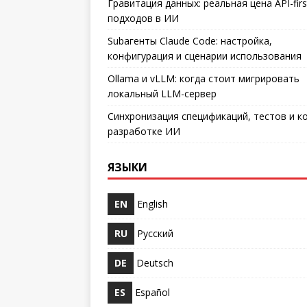
Гравитация данных: реальная цена API-firs
подходов в ИИ
Subагенты Claude Code: настройка,
конфигурация и сценарии использования
Ollama и vLLM: когда стоит мигрировать
локальный LLM-сервер
Синхронизация спецификаций, тестов и к
разработке ИИ
ЯЗЫКИ
EN
English
RU
Русский
DE
Deutsch
ES
Español