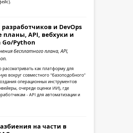
ейс).
я разработчиков и DevOps
планы, API, вебхуки и
 Go/Python
ичения бесплатного плана, API,
hon.
го рассматривать как платформу для
ную вокруг совместного “базоподобного”
создания операционных инструментов
нвейеры, очереди оценки ИИ), где
работчикам - API для автоматизации и
азбиения на части в