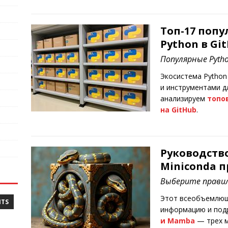
Топ-17 попу
Python в Gi
Популярные Pyth
Экосистема Python 
и инструментами д
анализируем
топо
на GitHub
.
Руководство
Miniconda 
Выберите правил
Этот всеобъемлющ
NTS
информацию и по
и Mamba
— трех м