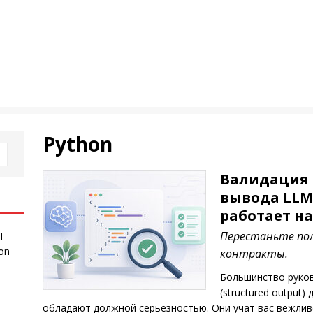
Python
Валидация 
вывода LLM 
работает н
Перестаньте пол
I
 on
контракты.
Большинство руков
(structured output
обладают должной серьезностью. Они учат вас вежлив