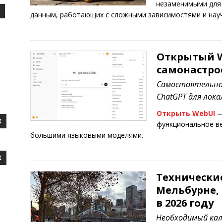
незаменимыми для 
данным, работающих с сложными зависимостями и нау
Открытый W
самонастро
Самостоятельно
ChatGPT для лок
Открыть WebUI
—
X
функциональное в
большими языковыми моделями.
X
Технически
Мельбурне, 
в 2026 году
Необходимый кал