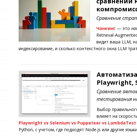
сравнении 
компромис
Сравнение страт
Чанкинг
— это
на
Retrieval-Augmente
видит ваша LLM, н
индексирование, и сколько контекстного окна LLM тра
Автоматиза
Playwright,
Сравнение автом
тестирования на
Выбор правильного
влияет на скорост
Playwright
vs
Selenium
vs
Puppeteer
vs
LambdaTest
Python, с учетом, где подходят Node.js или другие языки