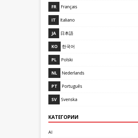
FR
Français
IT
Italiano
JA
日本語
KO
한국어
PL
Polski
NL
Nederlands
PT
Português
SV
Svenska
КАТЕГОРИИ
AI