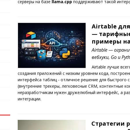
серверы на базе
llama.cpp
поддерживают такой интерф
Airtable дл
— тарифные 
примеры на
Airtable — огран
вебхуки, Go и Pyt
Airtable лучше все
создания приложений с низким уровнем кода, построен
интерфейса таблиц - отличное решение для быстрого 
(внутренние трекеры, легковесные CRM, контентные ко
неразработчикам нужен дружелюбный интерфейс, а раз
интеграции.
Стратегии р