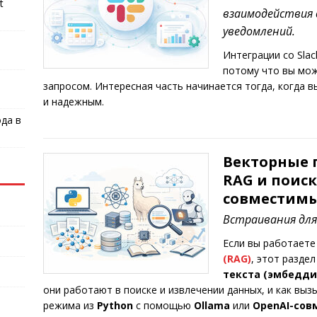
t
взаимодействия 
уведомлений.
Интеграции со Sla
потому что вы мо
запросом. Интересная часть начинается тогда, когда в
и надежным.
ода в
Векторные 
RAG и поиск
совместимые
Встраивания для 
Если вы работаете
(RAG)
, этот разде
текста (эмбедди
они работают в поиске и извлечении данных, и как вы
режима из
Python
с помощью
Ollama
или
OpenAI-сов