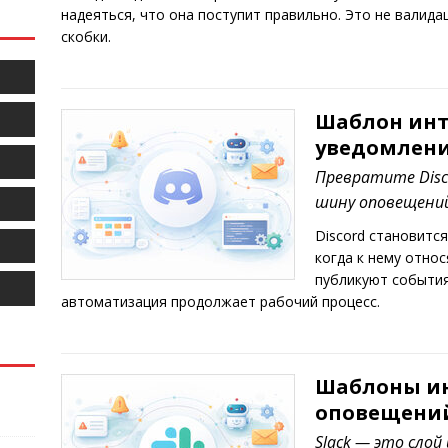
надеяться, что она поступит правильно. Это не валида
скобки.
Шаблон инт
уведомлени
Превратите Disc
шину оповещени
Discord становитс
когда к нему относ
публикуют события
автоматизация продолжает рабочий процесс.
Шаблоны ин
оповещений
Slack — это сло