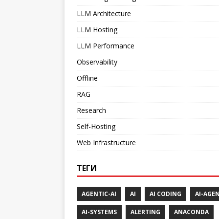
LLM Architecture
LLM Hosting
LLM Performance
Observability
Offline
RAG
Research
Self-Hosting
Web Infrastructure
ТЕГИ
AGENTIC-AI
AI
AI CODING
AI-AGE
AI-SYSTEMS
ALERTING
ANACONDA