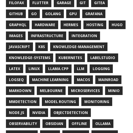
FILOFAX
FLUTTER
GARAGE
GIT
GITEA
GITHUB
GO
GOLANG
GPU
GRAFANA
GRAPHQL
HARDWARE
HERMES
HOSTING
HUGO
IMAGES
INFRASTRUCTURE
INTEGRATION
JAVASCRIPT
K8S
KNOWLEDGE-MANAGEMENT
KNOWLEDGE-SYSTEMS
KUBERNETES
LABELSTUDIO
LATEX
LINUX
LLAMA.CPP
LLM
LOGGING
LOGSEQ
MACHINE LEARNING
MACOS
MAINROAD
MARKDOWN
MELBOURNE
MICROSERVICES
MINIO
MMDETECTION
MODEL ROUTING
MONITORING
NODE.JS
NVIDIA
OBJECTDETECTION
OBSERVABILITY
OBSIDIAN
OFFLINE
OLLAMA