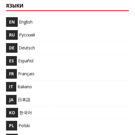
ЯЗЫКИ
EN
English
RU
Русский
DE
Deutsch
ES
Español
FR
Français
IT
Italiano
JA
日本語
KO
한국어
PL
Polski