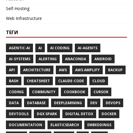
Self-Hosting
Web Infrastructure
ТЕГИ
AGENTIC-AI
AI
AI CODING
AI-AGENTS
AI-SYSTEMS
ALERTING
ANACONDA
ANDROID
API
ARCHITECTURE
AWS
AWS AMPLIFY
BACKUP
BASH
CHEATSHEET
CLAUDE-CODE
CLOUD
CODING
COMMUNITY
COOKBOOK
CURSOR
DATA
DATABASE
DEEPLEARNING
DEV
DEVOPS
DEVTOOLS
DGX SPARK
DIGITAL DETOX
DOCKER
DOCUMENTATION
ELASTICSEARCH
EMBEDDINGS