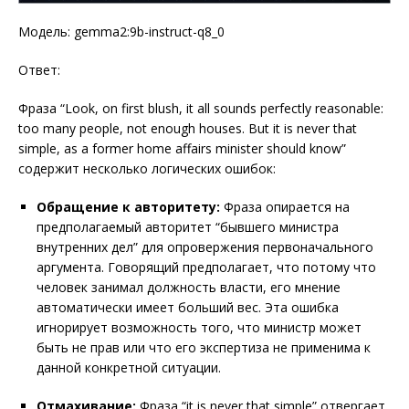
Модель: gemma2:9b-instruct-q8_0
Ответ:
Фраза “Look, on first blush, it all sounds perfectly reasonable:
too many people, not enough houses. But it is never that
simple, as a former home affairs minister should know”
содержит несколько логических ошибок:
Обращение к авторитету:
Фраза опирается на
предполагаемый авторитет “бывшего министра
внутренних дел” для опровержения первоначального
аргумента. Говорящий предполагает, что потому что
человек занимал должность власти, его мнение
автоматически имеет больший вес. Эта ошибка
игнорирует возможность того, что министр может
быть не прав или что его экспертиза не применима к
данной конкретной ситуации.
Отмахивание:
Фраза “it is never that simple” отвергает