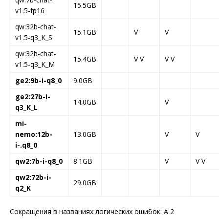
15.5GB
v1.5-fp16
qw:32b-chat-
15.1GB
V
V
v1.5-q3_K_S
qw:32b-chat-
15.4GB
V V
V V
v1.5-q3_K_M
ge2:9b-i-q8_0
9.0GB
ge2:27b-i-
14.0GB
V
q3_K_L
mi-
nemo:12b-
13.0GB
V
V
i-.q8_0
qw2:7b-i-q8_0
8.1GB
V
V V
qw2:72b-i-
29.0GB
q2_K
Сокращения в названиях логических ошибок: A 2