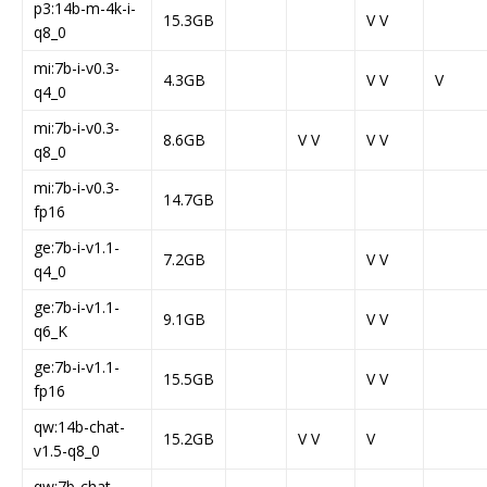
p3:14b-m-4k-i-
15.3GB
V V
q8_0
mi:7b-i-v0.3-
4.3GB
V V
V
q4_0
mi:7b-i-v0.3-
8.6GB
V V
V V
q8_0
mi:7b-i-v0.3-
14.7GB
fp16
ge:7b-i-v1.1-
7.2GB
V V
q4_0
ge:7b-i-v1.1-
9.1GB
V V
q6_K
ge:7b-i-v1.1-
15.5GB
V V
fp16
qw:14b-chat-
15.2GB
V V
V
v1.5-q8_0
qw:7b-chat-