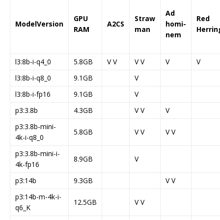
Ad
GPU
Straw
Red
ModelVersion
A2CS
homi-
RAM
man
Herrin
nem
l3:8b-i-q4_0
5.8GB
V V
V V
V
V
l3:8b-i-q8_0
9.1GB
V
l3:8b-i-fp16
9.1GB
V
p3:3.8b
4.3GB
V V
V
p3:3.8b-mini-
5.8GB
V V
V V
4k-i-q8_0
p3:3.8b-mini-i-
8.9GB
V
4k-fp16
p3:14b
9.3GB
V V
p3:14b-m-4k-i-
12.5GB
V V
q6_K