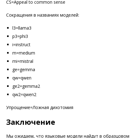
CS=Appeal to common sense
Сокращения в названиях моделей:
l3=llama3
p3=phi3
i=instruct
m=medium
mi=mistral
ge=gemma
qw=qwen
ge2=gemma2
qw2=qwen2
Упрощение=Ложная дихотомия
Заключение
Мы ожидаем, что языковые модели найдут в образцовом