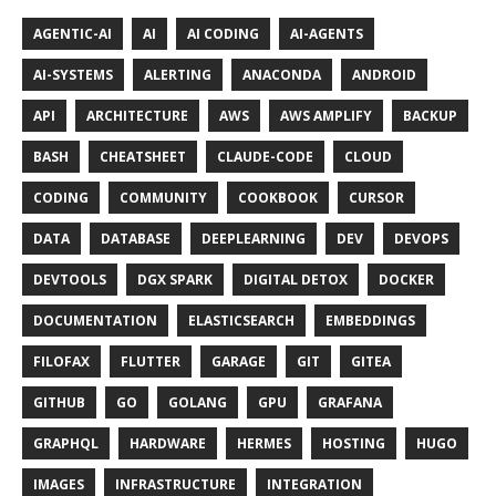
AGENTIC-AI
AI
AI CODING
AI-AGENTS
AI-SYSTEMS
ALERTING
ANACONDA
ANDROID
API
ARCHITECTURE
AWS
AWS AMPLIFY
BACKUP
BASH
CHEATSHEET
CLAUDE-CODE
CLOUD
CODING
COMMUNITY
COOKBOOK
CURSOR
DATA
DATABASE
DEEPLEARNING
DEV
DEVOPS
DEVTOOLS
DGX SPARK
DIGITAL DETOX
DOCKER
DOCUMENTATION
ELASTICSEARCH
EMBEDDINGS
FILOFAX
FLUTTER
GARAGE
GIT
GITEA
GITHUB
GO
GOLANG
GPU
GRAFANA
GRAPHQL
HARDWARE
HERMES
HOSTING
HUGO
IMAGES
INFRASTRUCTURE
INTEGRATION