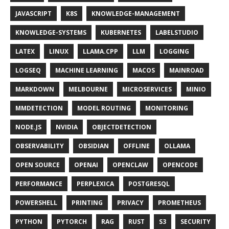
JAVASCRIPT
K8S
KNOWLEDGE-MANAGEMENT
KNOWLEDGE-SYSTEMS
KUBERNETES
LABELSTUDIO
LATEX
LINUX
LLAMA.CPP
LLM
LOGGING
LOGSEQ
MACHINE LEARNING
MACOS
MAINROAD
MARKDOWN
MELBOURNE
MICROSERVICES
MINIO
MMDETECTION
MODEL ROUTING
MONITORING
NODE.JS
NVIDIA
OBJECTDETECTION
OBSERVABILITY
OBSIDIAN
OFFLINE
OLLAMA
OPEN SOURCE
OPENAI
OPENCLAW
OPENCODE
PERFORMANCE
PERPLEXICA
POSTGRESQL
POWERSHELL
PRINTING
PRIVACY
PROMETHEUS
PYTHON
PYTORCH
RAG
RUST
S3
SECURITY