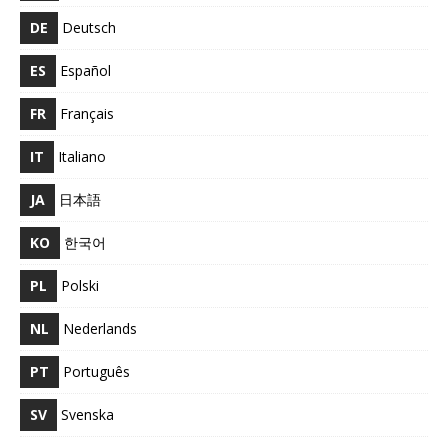
DE
Deutsch
ES
Español
FR
Français
IT
Italiano
JA
日本語
KO
한국어
PL
Polski
NL
Nederlands
PT
Português
SV
Svenska