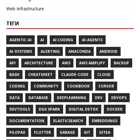
Web Infrastructure
ТЕГИ
AGENTIC-AI
AI
AI CODING
AI-AGENTS
AI-SYSTEMS
ALERTING
ANACONDA
ANDROID
API
ARCHITECTURE
AWS
AWS AMPLIFY
BACKUP
BASH
CHEATSHEET
CLAUDE-CODE
CLOUD
CODING
COMMUNITY
COOKBOOK
CURSOR
DATA
DATABASE
DEEPLEARNING
DEV
DEVOPS
DEVTOOLS
DGX SPARK
DIGITAL DETOX
DOCKER
DOCUMENTATION
ELASTICSEARCH
EMBEDDINGS
FILOFAX
FLUTTER
GARAGE
GIT
GITEA