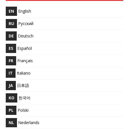
EN
English
RU
Русский
DE
Deutsch
ES
Español
FR
Français
IT
Italiano
JA
日本語
KO
한국어
PL
Polski
NL
Nederlands