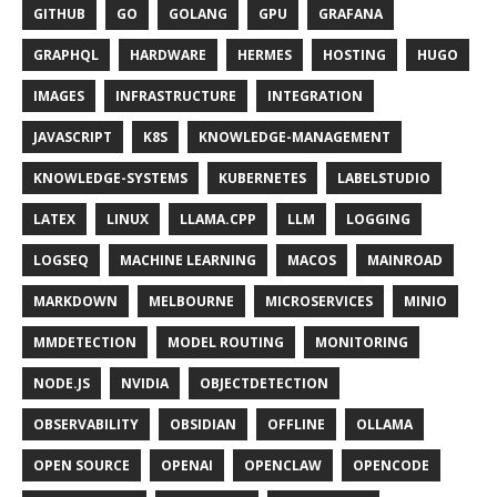
GITHUB
GO
GOLANG
GPU
GRAFANA
GRAPHQL
HARDWARE
HERMES
HOSTING
HUGO
IMAGES
INFRASTRUCTURE
INTEGRATION
JAVASCRIPT
K8S
KNOWLEDGE-MANAGEMENT
KNOWLEDGE-SYSTEMS
KUBERNETES
LABELSTUDIO
LATEX
LINUX
LLAMA.CPP
LLM
LOGGING
LOGSEQ
MACHINE LEARNING
MACOS
MAINROAD
MARKDOWN
MELBOURNE
MICROSERVICES
MINIO
MMDETECTION
MODEL ROUTING
MONITORING
NODE.JS
NVIDIA
OBJECTDETECTION
OBSERVABILITY
OBSIDIAN
OFFLINE
OLLAMA
OPEN SOURCE
OPENAI
OPENCLAW
OPENCODE