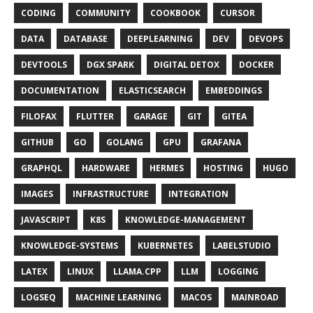
CODING
COMMUNITY
COOKBOOK
CURSOR
DATA
DATABASE
DEEPLEARNING
DEV
DEVOPS
DEVTOOLS
DGX SPARK
DIGITAL DETOX
DOCKER
DOCUMENTATION
ELASTICSEARCH
EMBEDDINGS
FILOFAX
FLUTTER
GARAGE
GIT
GITEA
GITHUB
GO
GOLANG
GPU
GRAFANA
GRAPHQL
HARDWARE
HERMES
HOSTING
HUGO
IMAGES
INFRASTRUCTURE
INTEGRATION
JAVASCRIPT
K8S
KNOWLEDGE-MANAGEMENT
KNOWLEDGE-SYSTEMS
KUBERNETES
LABELSTUDIO
LATEX
LINUX
LLAMA.CPP
LLM
LOGGING
LOGSEQ
MACHINE LEARNING
MACOS
MAINROAD