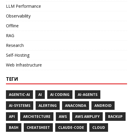
LLM Performance
Observability
Offline
RAG
Research
Self-Hosting
Web Infrastructure
ТЕГИ
AGENTIC-AI
AI
AI CODING
AI-AGENTS
AI-SYSTEMS
ALERTING
ANACONDA
ANDROID
API
ARCHITECTURE
AWS
AWS AMPLIFY
BACKUP
BASH
CHEATSHEET
CLAUDE-CODE
CLOUD