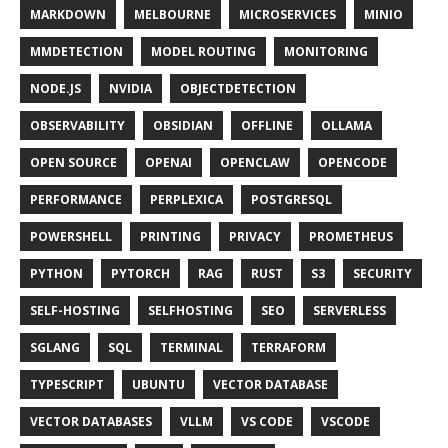
MARKDOWN
MELBOURNE
MICROSERVICES
MINIO
MMDETECTION
MODEL ROUTING
MONITORING
NODE.JS
NVIDIA
OBJECTDETECTION
OBSERVABILITY
OBSIDIAN
OFFLINE
OLLAMA
OPEN SOURCE
OPENAI
OPENCLAW
OPENCODE
PERFORMANCE
PERPLEXICA
POSTGRESQL
POWERSHELL
PRINTING
PRIVACY
PROMETHEUS
PYTHON
PYTORCH
RAG
RUST
S3
SECURITY
SELF-HOSTING
SELFHOSTING
SEO
SERVERLESS
SGLANG
SQL
TERMINAL
TERRAFORM
TYPESCRIPT
UBUNTU
VECTOR DATABASE
VECTOR DATABASES
VLLM
VS CODE
VSCODE