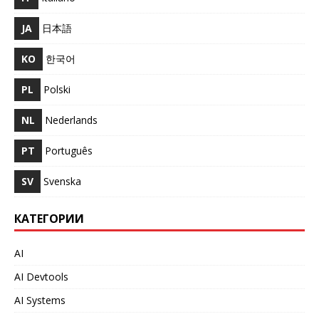
JA
日本語
KO
한국어
PL
Polski
NL
Nederlands
PT
Português
SV
Svenska
КАТЕГОРИИ
AI
AI Devtools
AI Systems