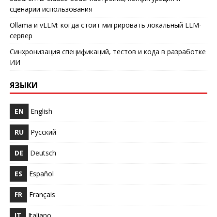
сценарии использования
Ollama и vLLM: когда стоит мигрировать локальный LLM-
сервер
Синхронизация спецификаций, тестов и кода в разработке
ИИ
ЯЗЫКИ
EN
English
RU
Русский
DE
Deutsch
ES
Español
FR
Français
IT
Italiano