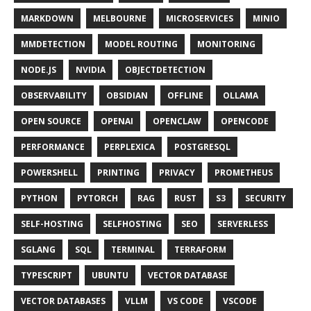
MARKDOWN
MELBOURNE
MICROSERVICES
MINIO
MMDETECTION
MODEL ROUTING
MONITORING
NODE.JS
NVIDIA
OBJECTDETECTION
OBSERVABILITY
OBSIDIAN
OFFLINE
OLLAMA
OPEN SOURCE
OPENAI
OPENCLAW
OPENCODE
PERFORMANCE
PERPLEXICA
POSTGRESQL
POWERSHELL
PRINTING
PRIVACY
PROMETHEUS
PYTHON
PYTORCH
RAG
RUST
S3
SECURITY
SELF-HOSTING
SELFHOSTING
SEO
SERVERLESS
SGLANG
SQL
TERMINAL
TERRAFORM
TYPESCRIPT
UBUNTU
VECTOR DATABASE
VECTOR DATABASES
VLLM
VS CODE
VSCODE