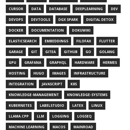
CURSOR
DATA
DATABASE
DEEPLEARNING
DEV
DEVOPS
DEVTOOLS
DGX SPARK
DIGITAL DETOX
DOCKER
DOCUMENTATION
DOKUWIKI
ELASTICSEARCH
EMBEDDINGS
FILOFAX
FLUTTER
GARAGE
GIT
GITEA
GITHUB
GO
GOLANG
GPU
GRAFANA
GRAPHQL
HARDWARE
HERMES
HOSTING
HUGO
IMAGES
INFRASTRUCTURE
INTEGRATION
JAVASCRIPT
K8S
KNOWLEDGE-MANAGEMENT
KNOWLEDGE-SYSTEMS
KUBERNETES
LABELSTUDIO
LATEX
LINUX
LLAMA.CPP
LLM
LOGGING
LOGSEQ
MACHINE LEARNING
MACOS
MAINROAD