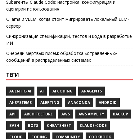
Subагенты Claude Code: настройка, конфигурация и
сценарии использования
Ollama и vLLM: когда стоит мигрировать локальный LLM-
сервер
Синхронизация спецификаций, тестов и кода в разработке
ИИ
Очереди мертвых писем: обработка «отравленных»
сообщений в распределенных системах
ТЕГИ
AGENTIC-AI
AI
AI CODING
AI-AGENTS
AI-SYSTEMS
ALERTING
ANACONDA
ANDROID
API
ARCHITECTURE
AWS
AWS AMPLIFY
BACKUP
BASH
BOTS
CHEATSHEET
CLAUDE-CODE
CLOUD
CODING
COMMUNITY
COOKBOOK