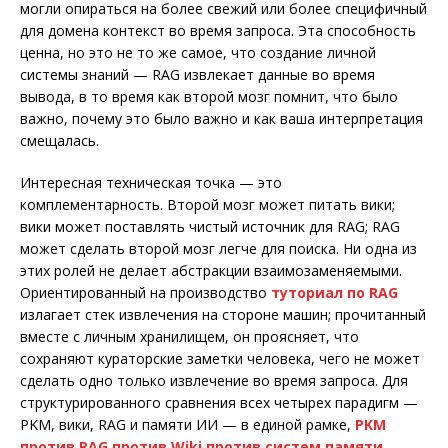
могли опираться на более свежий или более специфичный
для домена контекст во время запроса. Эта способность
ценна, но это не то же самое, что создание личной
системы знаний — RAG извлекает данные во время
вывода, в то время как второй мозг помнит, что было
важно, почему это было важно и как ваша интерпретация
смещалась.
Интересная техническая точка — это
комплементарность. Второй мозг может питать вики;
вики может поставлять чистый источник для RAG; RAG
может сделать второй мозг легче для поиска. Ни одна из
этих ролей не делает абстракции взаимозаменяемыми.
Ориентированный на производство
туториал по RAG
излагает стек извлечения на стороне машин; прочитанный
вместе с личным хранилищем, он проясняет, что
сохраняют кураторские заметки человека, чего не может
сделать одно только извлечение во время запроса. Для
структурированного сравнения всех четырех парадигм —
PKM, вики, RAG и памяти ИИ — в единой рамке,
PKM
против RAG против Wiki против систем памяти