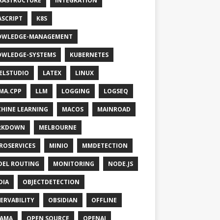
RASTRUCTURE
INTEGRATION
ASCRIPT
K8S
OWLEDGE-MANAGEMENT
WLEDGE-SYSTEMS
KUBERNETES
ELSTUDIO
LATEX
LINUX
MA.CPP
LLM
LOGGING
LOGSEQ
HINE LEARNING
MACOS
MAINROAD
RKDOWN
MELBOURNE
ROSERVICES
MINIO
MMDETECTION
EL ROUTING
MONITORING
NODE.JS
DIA
OBJECTDETECTION
ERVABILITY
OBSIDIAN
OFFLINE
LAMA
OPEN SOURCE
OPENAI