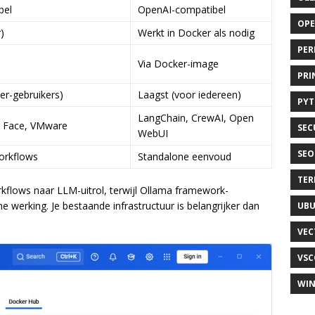
bel
OpenAI-compatibel
OP
)
Werkt in Docker als nodig
PER
Via Docker-image
PRI
er-gebruikers)
Laagst (voor iedereen)
PY
LangChain, CrewAI, Open
g Face, VMware
SEC
WebUI
SEO
orkflows
Standalone eenvoud
TER
flows naar LLM-uitrol, terwijl Ollama framework-
e werking. Je bestaande infrastructuur is belangrijker dan
UB
VEC
VSC
WI