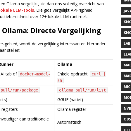
INF
n Ollama vergelijkt, zie dan ons volledig overzicht van
lokale LLM-tools
. Die gids vergelijkt API-rijpheid,
JAV
uctiebereidheid over 12+ lokale LLM-runtime’s.
KN
Ollama: Directe Vergelijking
KNO
r-gebied, wordt de vergelijking interessanter. Hieronder
LAB
ar stellen:
LLA
Runner
Ollama
MAC
AI tab of
Enkele opdracht:
docker-model-
curl |
MA
sh
MIC
 pull/run/package
ollama pull/run/list
MOD
cts)
GGUF (natief)
NVI
 registers
Ollama register
voudiger dan traditionele
OBS
Automatisch
OL