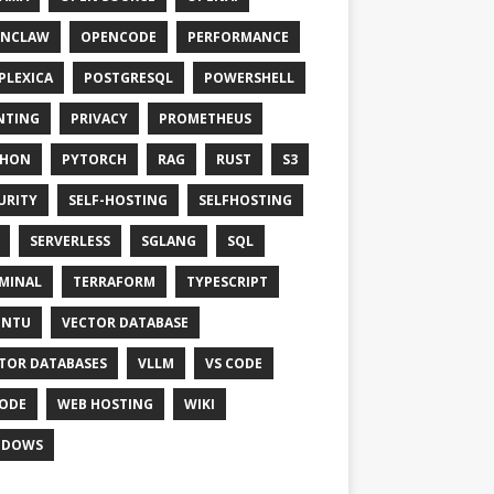
ENCLAW
OPENCODE
PERFORMANCE
PLEXICA
POSTGRESQL
POWERSHELL
NTING
PRIVACY
PROMETHEUS
THON
PYTORCH
RAG
RUST
S3
URITY
SELF-HOSTING
SELFHOSTING
SERVERLESS
SGLANG
SQL
MINAL
TERRAFORM
TYPESCRIPT
UNTU
VECTOR DATABASE
TOR DATABASES
VLLM
VS CODE
ODE
WEB HOSTING
WIKI
NDOWS