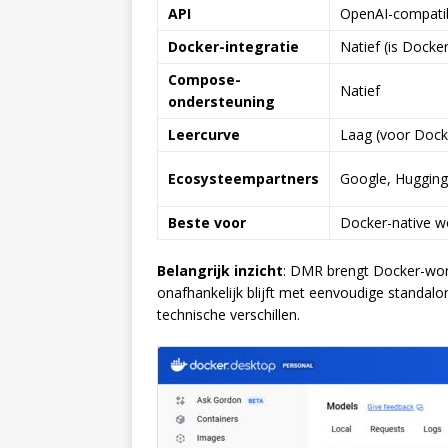
API
OpenAI-compati
Docker-integratie
Natief (is Docker
Compose-
Natief
ondersteuning
Leercurve
Laag (voor Dock
Ecosysteempartners
Google, Huggin
Beste voor
Docker-native w
Belangrijk inzicht
: DMR brengt Docker-work
onafhankelijk blijft met eenvoudige standalon
technische verschillen.