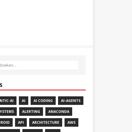
S
NTIC-AI
AI
AI CODING
AI-AGENTS
SYSTEMS
ALERTING
ANACONDA
ROID
API
ARCHITECTURE
AWS