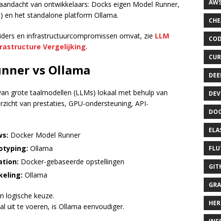
AWS
e aandacht van ontwikkelaars: Docks eigen Model Runner,
I) en het standalone platform Ollama.
CHE
viders en infrastructuurcompromissen omvat, zie
LLM
COD
rastructure Vergelijking
.
CUR
unner vs Ollama
DEE
n van grote taalmodellen (LLMs) lokaal met behulp van
DEV
zicht van prestaties, GPU-ondersteuning, API-
DOC
ELA
ws:
Docker Model Runner
otyping:
Ollama
FLU
tion:
Docker-gebaseerde opstellingen
GIT
keling:
Ollama
GRA
en logische keuze.
HER
l uit te voeren, is Ollama eenvoudiger.