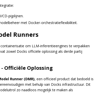
tegratie:
/CD-pijplijnen.
delbeheer met Docker-orchestratieflexibiliteit.
odel Runners
ontainerisatie om LLM-inferentieengines te verpakken
t zowel Docks officiële oplossing als derde partij
 Officiële Oplossing
Model Runner (DMR)
, een officieel product dat bedoeld is
vereenvoudigen met behulp van Docks infrastructuur. Dit
deluitrol zo naadloos mogelijk te maken als