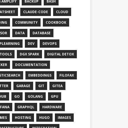
 AMPLIFY
BACKUP
BASH
ATSHEET
CLAUDE-CODE
CLOUD
ING
COMMUNITY
COOKBOOK
SOR
DATA
DATABASE
PLEARNING
DEV
DEVOPS
TOOLS
DGX SPARK
DIGITAL DETOX
KER
DOCUMENTATION
STICSEARCH
EMBEDDINGS
FILOFAX
TTER
GARAGE
GIT
GITEA
HUB
GO
GOLANG
GPU
FANA
GRAPHQL
HARDWARE
MES
HOSTING
HUGO
IMAGES