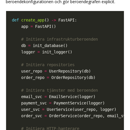
beroendekonfigurationen och gör beroendegrafen explicit.
def
create_app
() 
->
    app 
=
# Initiera infrastrukturberoenden
    db 
=
    logger 
=
# Initiera repositories
    user_repo 
=
    order_repo 
=
# Initiera tjänster med beroenden
    email_svc 
=
    payment_svc 
=
    user_svc 
=
    order_svc 
=
# Initiera HTTP-hanterare