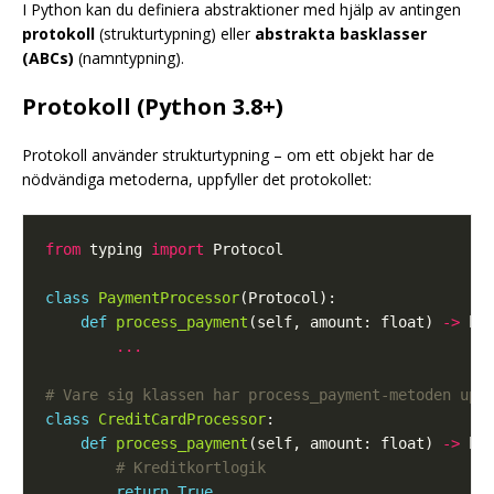
I Python kan du definiera abstraktioner med hjälp av antingen
protokoll
(strukturtypning) eller
abstrakta basklasser
(ABCs)
(namntypning).
Protokoll (Python 3.8+)
Protokoll använder strukturtypning – om ett objekt har de
nödvändiga metoderna, uppfyller det protokollet:
from
 typing 
import
class
PaymentProcessor
def
process_payment
(self, amount: float) 
->
...
# Vare sig klassen har process_payment-metoden upp
class
CreditCardProcessor
def
process_payment
(self, amount: float) 
->
# Kreditkortlogik
return
True