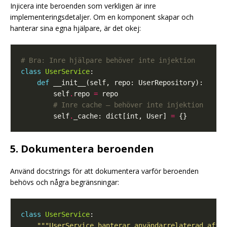
Injicera inte beroenden som verkligen är inre
implementeringsdetaljer. Om en komponent skapar och
hanterar sina egna hjälpare, är det okej:
# Bra: Inre hjälpare behöver inte injektion
class
UserService
def
        self
.
repo 
=
# Inre cache – behöver inte injektion
        self
.
_cache: dict[int, User] 
=
5. Dokumentera beroenden
Använd docstrings för att dokumentera varför beroenden
behövs och några begränsningar:
class
UserService