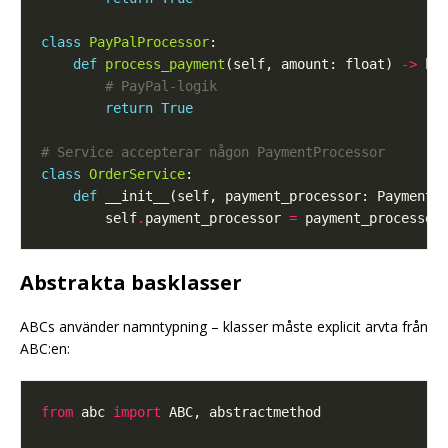
class
PayPalProcessor
def
process_payment
(self, amount: float) 
->
# PayPal-logik
return
True
# Service accepterar någon PaymentProcessor
class
OrderService
def
        self
.
payment_processor 
=
Abstrakta basklasser
ABCs använder namntypning – klasser måste explicit arvta från
ABC:en:
from
 abc 
import