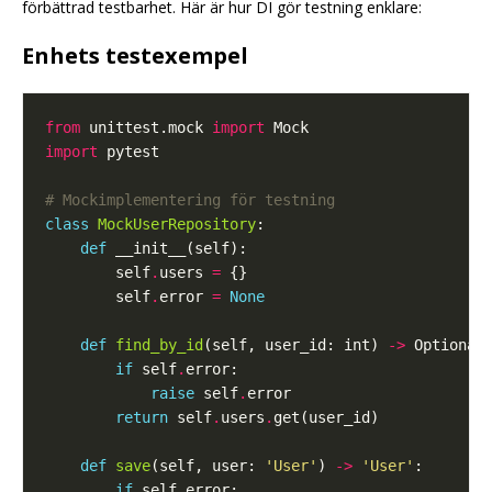
förbättrad testbarhet. Här är hur DI gör testning enklare:
Enhets testexempel
from
 unittest.mock 
import
import
# Mockimplementering för testning
class
MockUserRepository
def
        self
.
users 
=
        self
.
error 
=
None
def
find_by_id
(self, user_id: int) 
->
 Optional
if
 self
.
raise
 self
.
return
 self
.
users
.
def
save
(self, user: 
'User'
) 
->
'User'
if
 self
.