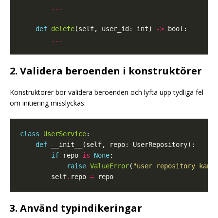
...
def
delete
(self, user_id: int) 
->
...
2. Validera beroenden i konstruktörer
Konstruktörer bör validera beroenden och lyfta upp tydliga fel
om initiering misslyckas:
class
UserService
def
if
 repo 
is
None
raise
ValueError
(
"user repository kan 
        self
.
repo 
=
3. Använd typindikeringar