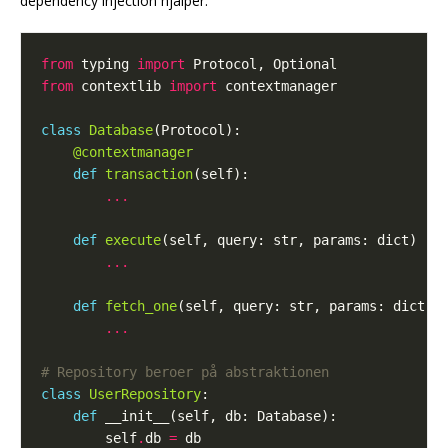
dependency injection hjälper:
from
 typing 
import
from
 contextlib 
import
class
Database
@contextmanager
def
transaction
...
def
execute
(self, query: str, params: dict) 
->
...
def
fetch_one
(self, query: str, params: dict) 
...
# Repository beroer på abstraktionen
class
UserRepository
def
        self
.
db 
=