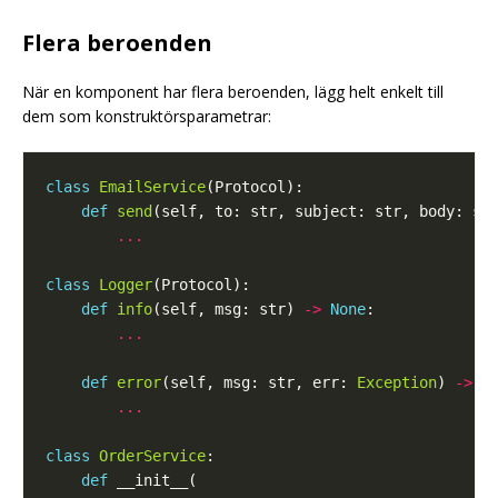
Flera beroenden
När en komponent har flera beroenden, lägg helt enkelt till
dem som konstruktörsparametrar:
class
EmailService
def
send
(self, to: str, subject: str, body: st
...
class
Logger
def
info
(self, msg: str) 
->
None
...
def
error
(self, msg: str, err: 
Exception
) 
->
N
...
class
OrderService
def