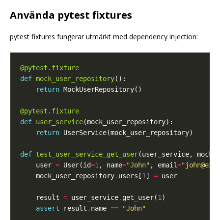
Använda pytest fixtures
pytest fixtures fungerar utmärkt med dependency injection:
@pytest.fixture
def
mock_user_repository
return
@pytest.fixture
def
user_service
return
def
test_user_service_get_user
    user 
=
 User(id
=
1
, name
=
"John"
, email
=
"john@exa
    mock_user_repository
.
users[
1
] 
=
    result 
=
 user_service
.
get_user(
1
assert
 result
.
name 
==
"John"