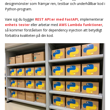
designmönster som främjar ren, testbar och underhållbar kod i
Python-program.
Vare sig du bygger
REST API:er med FastAPI
, implementerar
enhets tester
eller arbetar med
AWS Lambda funktioner
,
så kommer förståelsen för dependency injection att betydligt
förbättra kvaliteten på din kod.