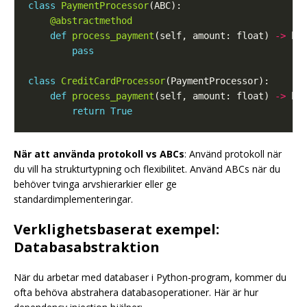
class
PaymentProcessor
@abstractmethod
def
process_payment
(self, amount: float) 
->
pass
class
CreditCardProcessor
def
process_payment
(self, amount: float) 
->
return
True
När att använda protokoll vs ABCs
: Använd protokoll när
du vill ha strukturtypning och flexibilitet. Använd ABCs när du
behöver tvinga arvshierarkier eller ge
standardimplementeringar.
Verklighetsbaserat exempel:
Databasabstraktion
När du arbetar med databaser i Python-program, kommer du
ofta behöva abstrahera databasoperationer. Här är hur