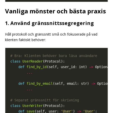
Vanliga mönster och bästa praxis
1. Använd gränssnittssegregering
Håll protokoll och gränssnitt små och fokuserade på vad
klienten faktiskt behöver:
# Bra: Klienten behöver bara läsa användare
class
UserReader
def
find_by_id
(self, user_id: int) 
->
 Optional
...
def
find_by_email
(self, email: str) 
->
 Optiona
...
# Separat gränssnitt för skrivning
class
UserWriter
def
save
(self, user: 
'User'
) 
->
'User'