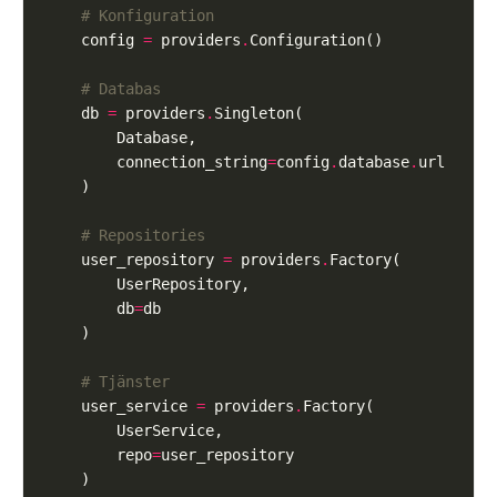
# Konfiguration
    config 
=
 providers
.
# Databas
    db 
=
 providers
.
        connection_string
=
config
.
database
.
# Repositories
    user_repository 
=
 providers
.
        db
=
# Tjänster
    user_service 
=
 providers
.
        repo
=