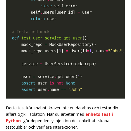
raise
 self
.
        self
.
users[user
.
id] 
=
return
# Testa med mock
def
test_user_service_get_user
    mock_repo 
=
    mock_repo
.
users[
1
] 
=
 User(id
=
1
, name
=
"John"
, e
    service 
=
    user 
=
 service
.
get_user(
1
assert
 user 
is
not
None
assert
 user
.
name 
==
"John"
Detta test kör snabbt, kräver inte en databas och testar din
affärslogik i isolation. När du arbetar med
enhets test i
Python
, gör dependency injection det enkelt att skapa
testdubbler och verifiera interaktioner.