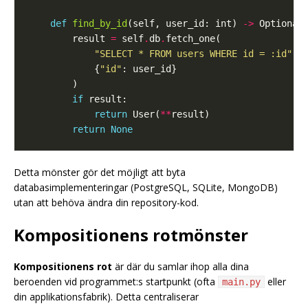
def
find_by_id
(self, user_id: int) 
->
 Optional
        result 
=
 self
.
db
.
"SELECT * FROM users WHERE id = :id"
            {
"id"
if
return
 User(
**
return
None
Detta mönster gör det möjligt att byta
databasimplementeringar (PostgreSQL, SQLite, MongoDB)
utan att behöva ändra din repository-kod.
Kompositionens rotmönster
Kompositionens rot
är där du samlar ihop alla dina
beroenden vid programmet:s startpunkt (ofta
eller
main.py
din applikationsfabrik). Detta centraliserar