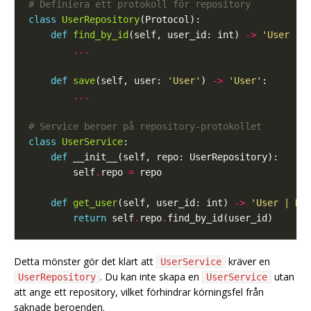
# Definiera ett protokoll för repository
class
UserRepository
def
find_by_id
(self, user_id: int) 
->
'User | 
...
def
save
(self, user: 
'User'
) 
->
'User'
...
# Service beroer på repository-protokollet
class
UserService
def
        self
.
repo 
=
def
get_user
(self, user_id: int) 
->
'User | No
return
 self
.
repo
.
Detta mönster gör det klart att
kräver en
UserService
. Du kan inte skapa en
utan
UserRepository
UserService
att ange ett repository, vilket förhindrar körningsfel från
saknade beroenden.