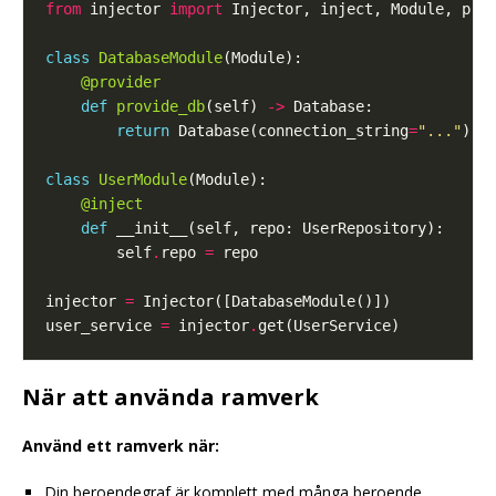
from
 injector 
import
class
DatabaseModule
@provider
def
provide_db
(self) 
->
return
 Database(connection_string
=
"..."
class
UserModule
@inject
def
        self
.
repo 
=
injector 
=
user_service 
=
 injector
.
När att använda ramverk
Använd ett ramverk när:
Din beroendegraf är komplett med många beroende