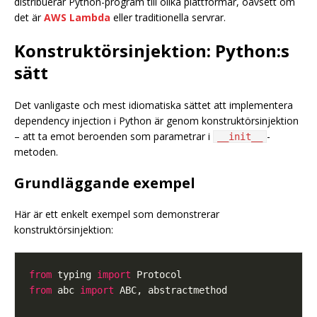
distribuerar Python-program till olika plattformar, oavsett om
det är
AWS Lambda
eller traditionella servrar.
Konstruktörsinjektion: Python:s
sätt
Det vanligaste och mest idiomatiska sättet att implementera
dependency injection i Python är genom konstruktörsinjektion
– att ta emot beroenden som parametrar i
-
__init__
metoden.
Grundläggande exempel
Här är ett enkelt exempel som demonstrerar
konstruktörsinjektion:
from
 typing 
import
from
 abc 
import