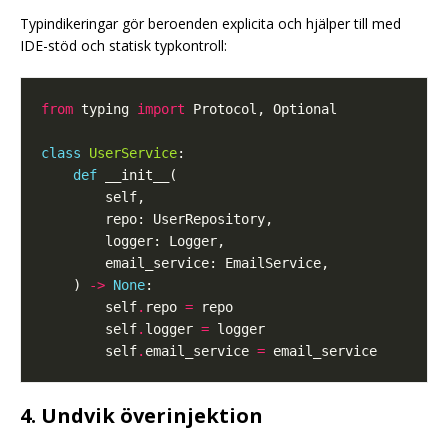
Typindikeringar gör beroenden explicita och hjälper till med
IDE-stöd och statisk typkontroll:
from
 typing 
import
class
UserService
def
    ) 
->
None
        self
.
repo 
=
        self
.
logger 
=
        self
.
email_service 
=
4. Undvik överinjektion