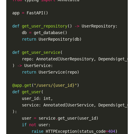
app 
=
def
get_user_repository
() 
->
    db 
=
return
def
get_user_service
) 
->
return
@app.get
(
"/users/
{user_id}
"
def
get_user
    user 
=
 service
.
if
not
raise
 HTTPException(status_code
=
404