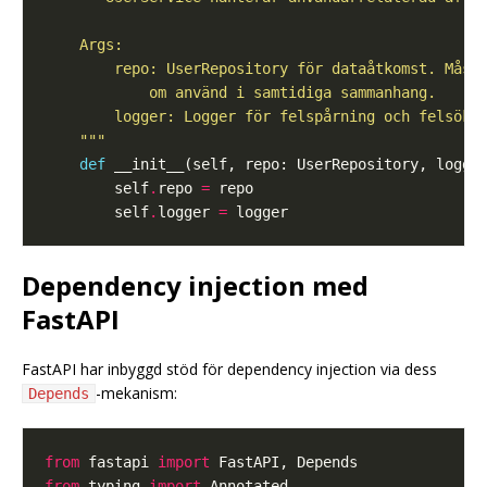
    """
def
        self
.
repo 
=
        self
.
logger 
=
Dependency injection med
FastAPI
FastAPI har inbyggd stöd för dependency injection via dess
-mekanism:
Depends
from
 fastapi 
import
from
 typing 
import