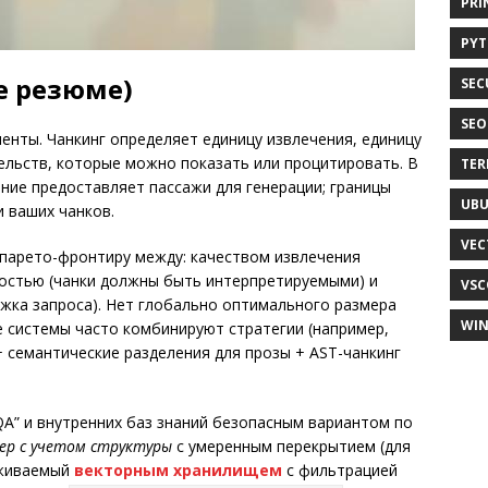
PRI
PY
е резюме)
SEC
SEO
ументы. Чанкинг определяет единицу извлечения, единицу
ельств, которые можно показать или процитировать. В
TER
ие предоставляет пассажи для генерации; границы
UB
 ваших чанков.
VEC
 парето-фронтиру между: качеством извлечения
ностью (чанки должны быть интерпретируемыми) и
VSC
ржка запроса). Нет глобально оптимального размера
WI
е системы часто комбинируют стратегии (например,
+ семантические разделения для прозы + AST-чанкинг
A” и внутренних баз знаний безопасным вариантом по
ер с учетом структуры
с умеренным перекрытием (для
рживаемый
векторным хранилищем
с фильтрацией