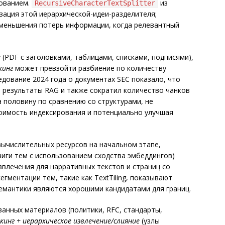
ованием.
из
RecursiveCharacterTextSplitter
зация этой иерархической-идеи-разделителя;
уменьшения потерь информации, когда релевантный
(PDF с заголовками, таблицами, списками, подписями),
кинг
может превзойти разбиение по количеству
едование 2024 года о документах SEC показало, что
л результаты RAG и также сократил количество чанков
а половину по сравнению со структурами, не
имость индексирования и потенциально улучшая
ычислительных ресурсов на начальном этапе,
виги тем с использованием сходства эмбеддингов)
влечения для нарративных текстов и страниц со
ментации тем, такие как TextTiling, показывают
семантики являются хорошими кандидатами для границ.
занных материалов (политики, RFC, стандарты,
кинг + иерархическое извлечение/слияние
(узлы