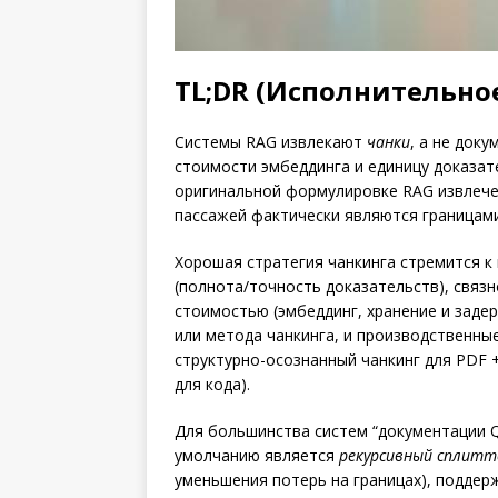
TL;DR (Исполнительно
Системы RAG извлекают
чанки
, а не док
стоимости эмбеддинга и единицу доказат
оригинальной формулировке RAG извлечен
пассажей фактически являются границами
Хорошая стратегия чанкинга стремится к
(полнота/точность доказательств), связ
стоимостью (эмбеддинг, хранение и заде
или метода чанкинга, и производственны
структурно-осознанный чанкинг для PDF 
для кода).
Для большинства систем “документации Q
умолчанию является
рекурсивный сплитт
уменьшения потерь на границах), подде