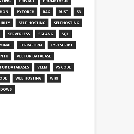
NTING
PRIVACY
PROMETHEUS
THON
PYTORCH
RAG
RUST
S3
URITY
SELF-HOSTING
SELFHOSTING
SERVERLESS
SGLANG
SQL
MINAL
TERRAFORM
TYPESCRIPT
UNTU
VECTOR DATABASE
TOR DATABASES
VLLM
VS CODE
ODE
WEB HOSTING
WIKI
NDOWS