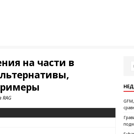
ния на части в
альтернативы,
примеры
НЕД
в RAG
GFM,
срав
Грав
подх
Subа