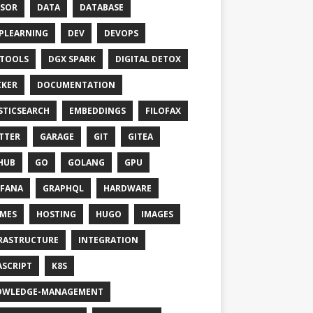
SOR
DATA
DATABASE
PLEARNING
DEV
DEVOPS
TOOLS
DGX SPARK
DIGITAL DETOX
KER
DOCUMENTATION
STICSEARCH
EMBEDDINGS
FILOFAX
TTER
GARAGE
GIT
GITEA
HUB
GO
GOLANG
GPU
FANA
GRAPHQL
HARDWARE
MES
HOSTING
HUGO
IMAGES
RASTRUCTURE
INTEGRATION
ASCRIPT
K8S
OWLEDGE-MANAGEMENT