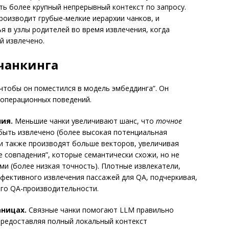
ь более крупный непрерывный контекст по запросу.
роизводит грубые-мелкие иерархии чанков, и
ья в узлы родителей во время извлечения, когда
й извлечено.
чанкинга
 чтобы он поместился в модель эмбеддинга”. Он
операционных поведений.
ия.
Меньшие чанки увеличивают шанс, что
точное
быть извлечено (более высокая потенциальная
ни также производят больше векторов, увеличивая
е совпадения”, которые семантически схожи, но не
и (более низкая точность). Плотные извлекатели,
ффективного извлечения пассажей для QA, подчеркивая,
ого QA-производительности.
аницах.
Связные чанки помогают LLM правильно
предоставляя полный локальный контекст