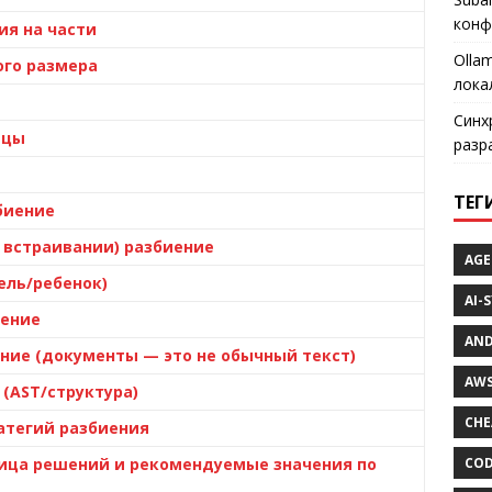
конф
ия на части
Olla
ого размера
лока
Синх
ацы
разр
ТЕГ
биение
 встраивании) разбиение
AGE
ель/ребенок)
AI-
иение
AND
ние (документы — это не обычный текст)
AWS
(AST/структура)
CHE
атегий разбиения
ица решений и рекомендуемые значения по
COD