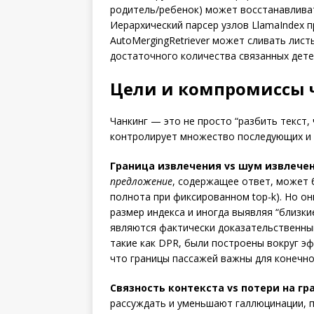
родитель/ребенок) может восстанавливат
Иерархический парсер узлов LlamaIndex п
AutoMergingRetriever может сливать лист
достаточного количества связанных дете
Цели и компромиссы 
Чанкинг — это не просто “разбить текст,
контролирует множество последующих и 
Граница извлечения vs шум извлечен
предложение
, содержащее ответ, может 
полнота при фиксированном top-k). Но о
размер индекса и иногда выявляя “близки
являются фактически доказательственным
такие как DPR, были построены вокруг э
что границы пассажей важны для конечн
Связность контекста vs потери на гр
рассуждать и уменьшают галлюцинации, 