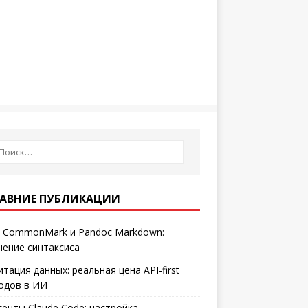
АВНИЕ ПУБЛИКАЦИИ
 CommonMark и Pandoc Markdown:
нение синтаксиса
итация данных: реальная цена API-first
одов в ИИ
генты Claude Code: настройка,