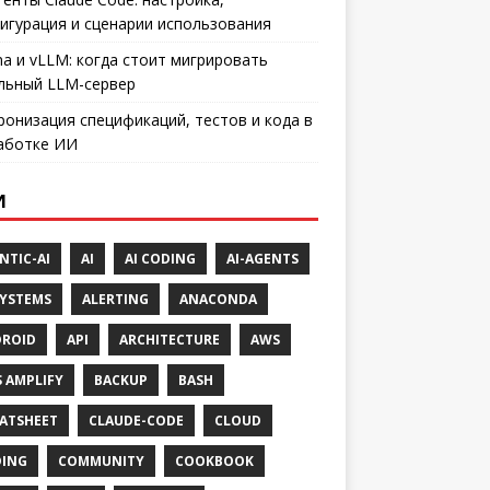
игурация и сценарии использования
ma и vLLM: когда стоит мигрировать
льный LLM-сервер
ронизация спецификаций, тестов и кода в
аботке ИИ
И
NTIC-AI
AI
AI CODING
AI-AGENTS
SYSTEMS
ALERTING
ANACONDA
ROID
API
ARCHITECTURE
AWS
 AMPLIFY
BACKUP
BASH
ATSHEET
CLAUDE-CODE
CLOUD
ING
COMMUNITY
COOKBOOK