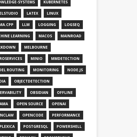
WLEDGE-SYSTEMS
KUBERNETES
ELSTUDIO
LATEX
LINUX
MA.CPP
LLM
LOGGING
LOGSEQ
HINE LEARNING
MACOS
MAINROAD
RKDOWN
MELBOURNE
ROSERVICES
MINIO
MMDETECTION
EL ROUTING
MONITORING
NODE.JS
DIA
OBJECTDETECTION
ERVABILITY
OBSIDIAN
OFFLINE
LAMA
OPEN SOURCE
OPENAI
ENCLAW
OPENCODE
PERFORMANCE
PLEXICA
POSTGRESQL
POWERSHELL