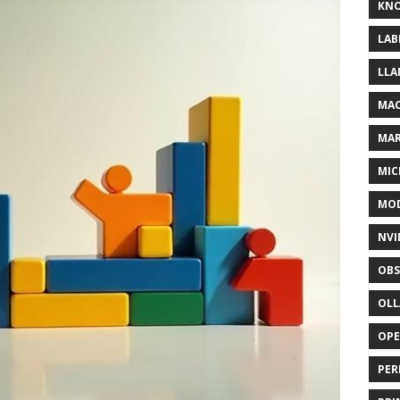
KNO
LAB
LLA
MAC
MA
MIC
MOD
NVI
OBS
OL
OP
PER