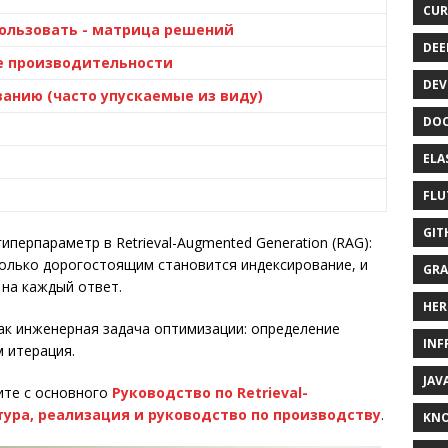
CUR
ользовать - матрица решений
DEE
ие производительности
DEV
анию (часто упускаемые из виду)
DOC
ELA
FLU
GIT
иперпараметр в Retrieval-Augmented Generation (RAG):
колько дорогостоящим становится индексирование, и
GRA
 на каждый ответ.
HER
как инженерная задача оптимизации: определение
INF
м итерация.
JAV
ните с основного
Руководство по Retrieval-
тура, реализация и руководство по производству
.
KN