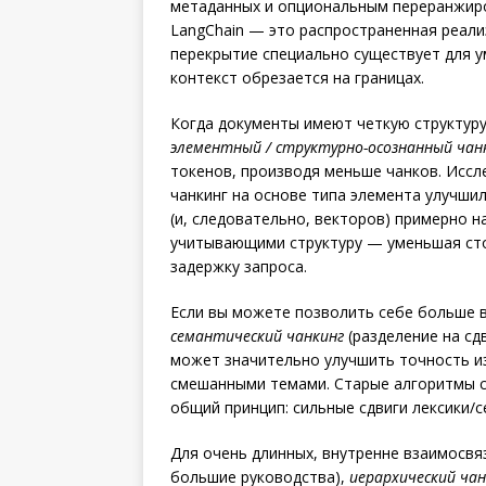
метаданных и опциональным переранжир
LangChain — это распространенная реали
перекрытие специально существует для 
контекст обрезается на границах.
Когда документы имеют четкую структуру 
элементный / структурно-осознанный чан
токенов, производя меньше чанков. Иссл
чанкинг на основе типа элемента улучши
(и, следовательно, векторов) примерно н
учитывающими структуру — уменьшая сто
задержку запроса.
Если вы можете позволить себе больше в
семантический чанкинг
(разделение на сд
может значительно улучшить точность из
смешанными темами. Старые алгоритмы сег
общий принцип: сильные сдвиги лексики/
Для очень длинных, внутренне взаимосвя
большие руководства),
иерархический чан