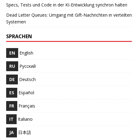
Specs, Tests und Code in der KI-Entwicklung synchron halten
Dead Letter Queues: Umgang mit Gift-Nachrichten in verteilten
Systemen
SPRACHEN
EN
English
RU
Русский
DE
Deutsch
ES
Español
FR
Français
IT
Italiano
JA
日本語