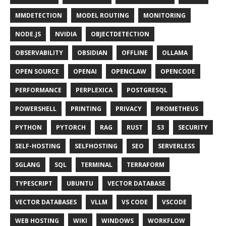
MMDETECTION
MODEL ROUTING
MONITORING
NODE.JS
NVIDIA
OBJECTDETECTION
OBSERVABILITY
OBSIDIAN
OFFLINE
OLLAMA
OPEN SOURCE
OPENAI
OPENCLAW
OPENCODE
PERFORMANCE
PERPLEXICA
POSTGRESQL
POWERSHELL
PRINTING
PRIVACY
PROMETHEUS
PYTHON
PYTORCH
RAG
RUST
S3
SECURITY
SELF-HOSTING
SELFHOSTING
SEO
SERVERLESS
SGLANG
SQL
TERMINAL
TERRAFORM
TYPESCRIPT
UBUNTU
VECTOR DATABASE
VECTOR DATABASES
VLLM
VS CODE
VSCODE
WEB HOSTING
WIKI
WINDOWS
WORKFLOW