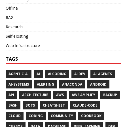
Offline
RAG
Research
Self-Hosting
Web Infrastructure
TAGS
AGENTIC-AI
AI
AI CODING
AI DEV
AI-AGENTS
AI-SYSTEMS
ALERTING
ANACONDA
ANDROID
API
ARCHITECTURE
AWS
AWS AMPLIFY
BACKUP
BASH
BOTS
CHEATSHEET
CLAUDE-CODE
CLOUD
CODING
COMMUNITY
COOKBOOK
CURSOR
DATA
DATABASE
DEEPLEARNING
DEV