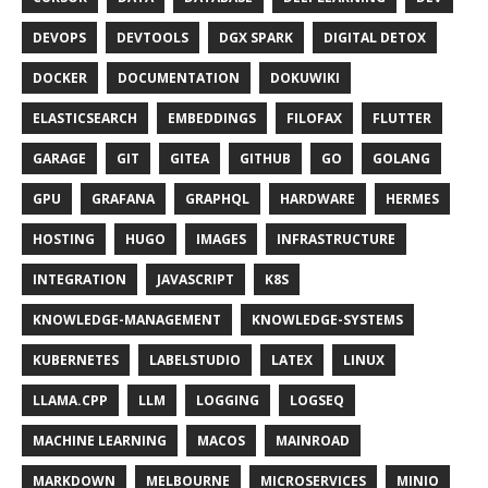
DEVOPS
DEVTOOLS
DGX SPARK
DIGITAL DETOX
DOCKER
DOCUMENTATION
DOKUWIKI
ELASTICSEARCH
EMBEDDINGS
FILOFAX
FLUTTER
GARAGE
GIT
GITEA
GITHUB
GO
GOLANG
GPU
GRAFANA
GRAPHQL
HARDWARE
HERMES
HOSTING
HUGO
IMAGES
INFRASTRUCTURE
INTEGRATION
JAVASCRIPT
K8S
KNOWLEDGE-MANAGEMENT
KNOWLEDGE-SYSTEMS
KUBERNETES
LABELSTUDIO
LATEX
LINUX
LLAMA.CPP
LLM
LOGGING
LOGSEQ
MACHINE LEARNING
MACOS
MAINROAD
MARKDOWN
MELBOURNE
MICROSERVICES
MINIO