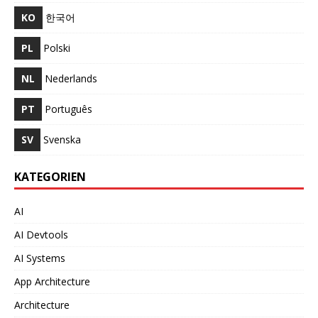
KO
한국어
PL
Polski
NL
Nederlands
PT
Português
SV
Svenska
KATEGORIEN
AI
AI Devtools
AI Systems
App Architecture
Architecture