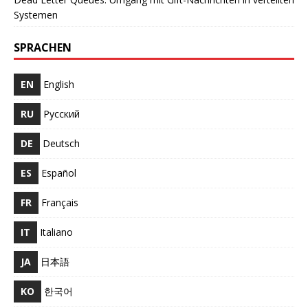
Systemen
SPRACHEN
EN
English
RU
Русский
DE
Deutsch
ES
Español
FR
Français
IT
Italiano
JA
日本語
KO
한국어