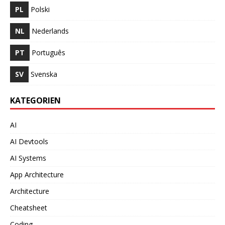
PL
Polski
NL
Nederlands
PT
Português
SV
Svenska
KATEGORIEN
AI
AI Devtools
AI Systems
App Architecture
Architecture
Cheatsheet
Coding