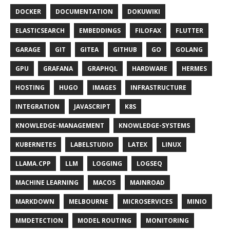
DOCKER
DOCUMENTATION
DOKUWIKI
ELASTICSEARCH
EMBEDDINGS
FILOFAX
FLUTTER
GARAGE
GIT
GITEA
GITHUB
GO
GOLANG
GPU
GRAFANA
GRAPHQL
HARDWARE
HERMES
HOSTING
HUGO
IMAGES
INFRASTRUCTURE
INTEGRATION
JAVASCRIPT
K8S
KNOWLEDGE-MANAGEMENT
KNOWLEDGE-SYSTEMS
KUBERNETES
LABELSTUDIO
LATEX
LINUX
LLAMA.CPP
LLM
LOGGING
LOGSEQ
MACHINE LEARNING
MACOS
MAINROAD
MARKDOWN
MELBOURNE
MICROSERVICES
MINIO
MMDETECTION
MODEL ROUTING
MONITORING