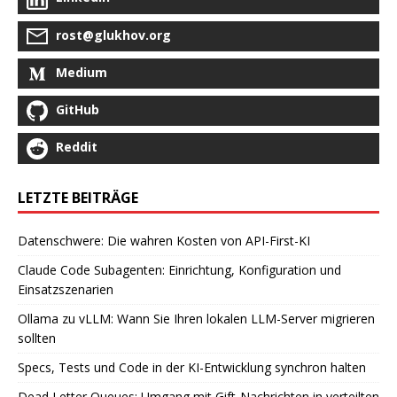
rost@glukhov.org
Medium
GitHub
Reddit
LETZTE BEITRÄGE
Datenschwere: Die wahren Kosten von API-First-KI
Claude Code Subagenten: Einrichtung, Konfiguration und
Einsatzszenarien
Ollama zu vLLM: Wann Sie Ihren lokalen LLM-Server migrieren
sollten
Specs, Tests und Code in der KI-Entwicklung synchron halten
Dead Letter Queues: Umgang mit Gift-Nachrichten in verteilten