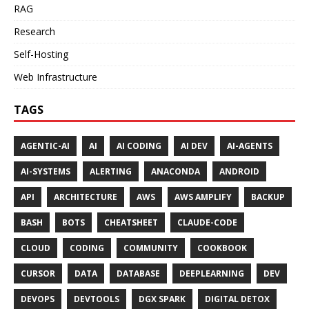
RAG
Research
Self-Hosting
Web Infrastructure
TAGS
AGENTIC-AI
AI
AI CODING
AI DEV
AI-AGENTS
AI-SYSTEMS
ALERTING
ANACONDA
ANDROID
API
ARCHITECTURE
AWS
AWS AMPLIFY
BACKUP
BASH
BOTS
CHEATSHEET
CLAUDE-CODE
CLOUD
CODING
COMMUNITY
COOKBOOK
CURSOR
DATA
DATABASE
DEEPLEARNING
DEV
DEVOPS
DEVTOOLS
DGX SPARK
DIGITAL DETOX