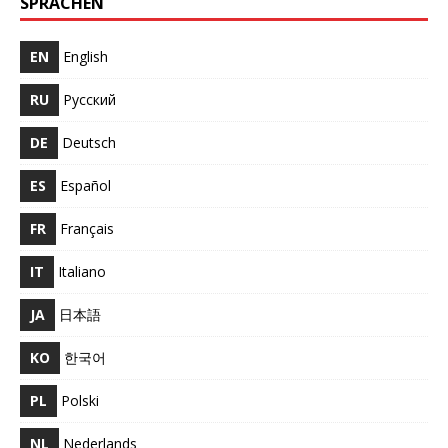
SPRACHEN
EN
English
RU
Русский
DE
Deutsch
ES
Español
FR
Français
IT
Italiano
JA
日本語
KO
한국어
PL
Polski
NL
Nederlands