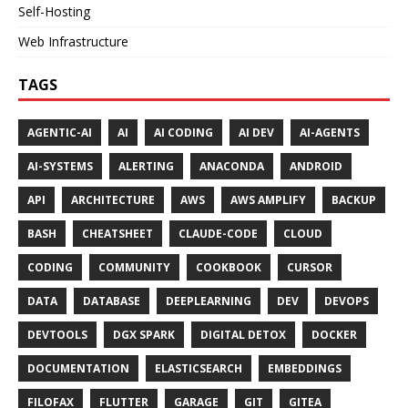
Self-Hosting
Web Infrastructure
TAGS
AGENTIC-AI
AI
AI CODING
AI DEV
AI-AGENTS
AI-SYSTEMS
ALERTING
ANACONDA
ANDROID
API
ARCHITECTURE
AWS
AWS AMPLIFY
BACKUP
BASH
CHEATSHEET
CLAUDE-CODE
CLOUD
CODING
COMMUNITY
COOKBOOK
CURSOR
DATA
DATABASE
DEEPLEARNING
DEV
DEVOPS
DEVTOOLS
DGX SPARK
DIGITAL DETOX
DOCKER
DOCUMENTATION
ELASTICSEARCH
EMBEDDINGS
FILOFAX
FLUTTER
GARAGE
GIT
GITEA