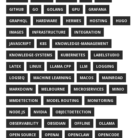
GITHUB
GO
GOLANG
GPU
GRAFANA
GRAPHQL
HARDWARE
HERMES
HOSTING
HUGO
IMAGES
INFRASTRUCTURE
INTEGRATION
JAVASCRIPT
K8S
KNOWLEDGE-MANAGEMENT
KNOWLEDGE-SYSTEMS
KUBERNETES
LABELSTUDIO
LATEX
LINUX
LLAMA.CPP
LLM
LOGGING
LOGSEQ
MACHINE LEARNING
MACOS
MAINROAD
MARKDOWN
MELBOURNE
MICROSERVICES
MINIO
MMDETECTION
MODEL ROUTING
MONITORING
NODE.JS
NVIDIA
OBJECTDETECTION
OBSERVABILITY
OBSIDIAN
OFFLINE
OLLAMA
OPEN SOURCE
OPENAI
OPENCLAW
OPENCODE