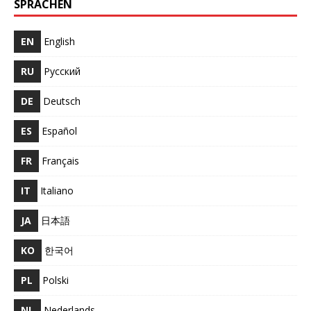
SPRACHEN
EN
English
RU
Русский
DE
Deutsch
ES
Español
FR
Français
IT
Italiano
JA
日本語
KO
한국어
PL
Polski
NL
Nederlands