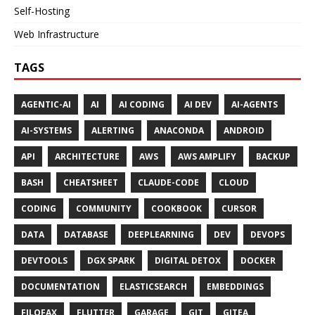
Self-Hosting
Web Infrastructure
TAGS
AGENTIC-AI
AI
AI CODING
AI DEV
AI-AGENTS
AI-SYSTEMS
ALERTING
ANACONDA
ANDROID
API
ARCHITECTURE
AWS
AWS AMPLIFY
BACKUP
BASH
CHEATSHEET
CLAUDE-CODE
CLOUD
CODING
COMMUNITY
COOKBOOK
CURSOR
DATA
DATABASE
DEEPLEARNING
DEV
DEVOPS
DEVTOOLS
DGX SPARK
DIGITAL DETOX
DOCKER
DOCUMENTATION
ELASTICSEARCH
EMBEDDINGS
FILOFAX
FLUTTER
GARAGE
GIT
GITEA