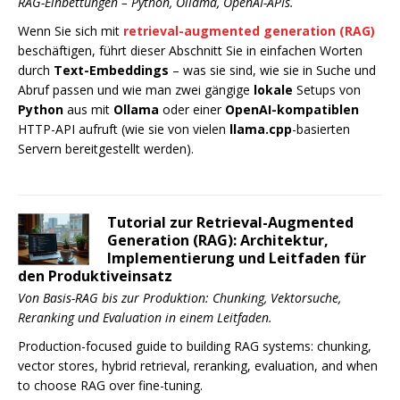
RAG-Einbettungen – Python, Ollama, OpenAI-APIs.
Wenn Sie sich mit
retrieval-augmented generation (RAG)
beschäftigen, führt dieser Abschnitt Sie in einfachen Worten
durch
Text-Embeddings
– was sie sind, wie sie in Suche und
Abruf passen und wie man zwei gängige
lokale
Setups von
Python
aus mit
Ollama
oder einer
OpenAI-kompatiblen
HTTP-API aufruft (wie sie von vielen
llama.cpp
-basierten
Servern bereitgestellt werden).
Tutorial zur Retrieval-Augmented
Generation (RAG): Architektur,
Implementierung und Leitfaden für
den Produktiveinsatz
Von Basis-RAG bis zur Produktion: Chunking, Vektorsuche,
Reranking und Evaluation in einem Leitfaden.
Production-focused guide to building RAG systems: chunking,
vector stores, hybrid retrieval, reranking, evaluation, and when
to choose RAG over fine-tuning.