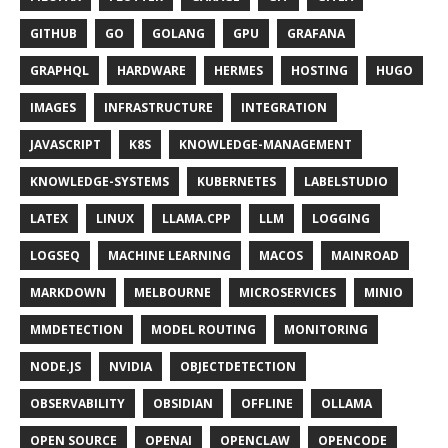
GITHUB
GO
GOLANG
GPU
GRAFANA
GRAPHQL
HARDWARE
HERMES
HOSTING
HUGO
IMAGES
INFRASTRUCTURE
INTEGRATION
JAVASCRIPT
K8S
KNOWLEDGE-MANAGEMENT
KNOWLEDGE-SYSTEMS
KUBERNETES
LABELSTUDIO
LATEX
LINUX
LLAMA.CPP
LLM
LOGGING
LOGSEQ
MACHINE LEARNING
MACOS
MAINROAD
MARKDOWN
MELBOURNE
MICROSERVICES
MINIO
MMDETECTION
MODEL ROUTING
MONITORING
NODE.JS
NVIDIA
OBJECTDETECTION
OBSERVABILITY
OBSIDIAN
OFFLINE
OLLAMA
OPEN SOURCE
OPENAI
OPENCLAW
OPENCODE