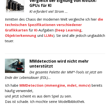
Vergleich der Eignung von NVIDIA-
GPUs für KI
KI erfordert viel Strom ...
Inmitten des Chaos der modernen Welt vergleiche ich hier
die
technischen Spezifikationen verschiedener
Grafikkarten
für
KI
-Aufgaben (
Deep Learning
,
Objekterkennung
und
LLMs
). Sie sind alle jedoch unglaublich
teuer.
MMdetection wird nicht mehr
unterstützt
Die gesamte Palette der MM*-Tools ist jetzt am
Ende der Lebensdauer (EOL)...
Ich habe
MMDetection (mmengine, mdet, mmcv)
bereits
häufig verwendet,
und jetzt scheint es aus dem Spiel zu sein.
Das ist schade. Ich mochte seine Modellbibliothek.