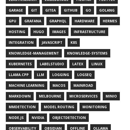
GARAGE
GIT
GITEA
GITHUB
GO
GOLANG
GPU
GRAFANA
GRAPHQL
HARDWARE
HERMES
HOSTING
HUGO
IMAGES
INFRASTRUCTURE
INTEGRATION
JAVASCRIPT
K8S
KNOWLEDGE-MANAGEMENT
KNOWLEDGE-SYSTEMS
KUBERNETES
LABELSTUDIO
LATEX
LINUX
LLAMA.CPP
LLM
LOGGING
LOGSEQ
MACHINE LEARNING
MACOS
MAINROAD
MARKDOWN
MELBOURNE
MICROSERVICES
MINIO
MMDETECTION
MODEL ROUTING
MONITORING
NODE.JS
NVIDIA
OBJECTDETECTION
OBSERVABILITY
OBSIDIAN
OFFLINE
OLLAMA