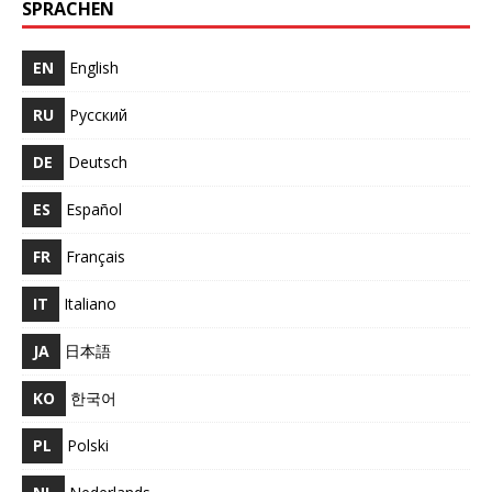
SPRACHEN
EN
English
RU
Русский
DE
Deutsch
ES
Español
FR
Français
IT
Italiano
JA
日本語
KO
한국어
PL
Polski