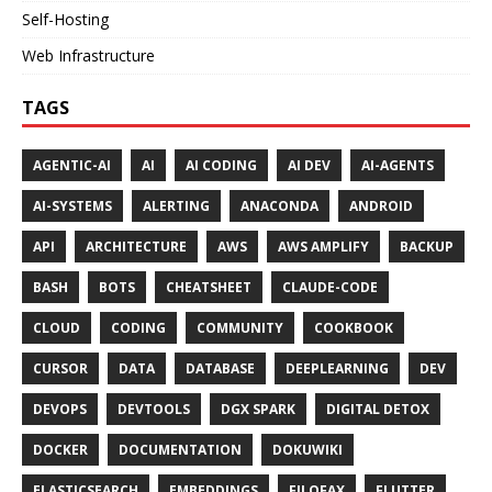
Self-Hosting
Web Infrastructure
TAGS
AGENTIC-AI
AI
AI CODING
AI DEV
AI-AGENTS
AI-SYSTEMS
ALERTING
ANACONDA
ANDROID
API
ARCHITECTURE
AWS
AWS AMPLIFY
BACKUP
BASH
BOTS
CHEATSHEET
CLAUDE-CODE
CLOUD
CODING
COMMUNITY
COOKBOOK
CURSOR
DATA
DATABASE
DEEPLEARNING
DEV
DEVOPS
DEVTOOLS
DGX SPARK
DIGITAL DETOX
DOCKER
DOCUMENTATION
DOKUWIKI
ELASTICSEARCH
EMBEDDINGS
FILOFAX
FLUTTER