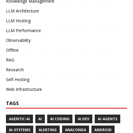
Knowledge Management
LLM Architecture
LLM Hosting
LLM Performance
Observability
Offline
RAG
Research
Self-Hosting
Web Infrastructure
TAGS
AGENTIC-AI
AI
AI CODING
AI DEV
AI-AGENTS
AI-SYSTEMS
ALERTING
ANACONDA
ANDROID