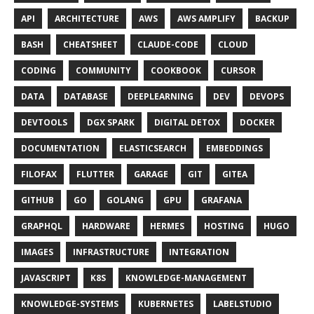
API
ARCHITECTURE
AWS
AWS AMPLIFY
BACKUP
BASH
CHEATSHEET
CLAUDE-CODE
CLOUD
CODING
COMMUNITY
COOKBOOK
CURSOR
DATA
DATABASE
DEEPLEARNING
DEV
DEVOPS
DEVTOOLS
DGX SPARK
DIGITAL DETOX
DOCKER
DOCUMENTATION
ELASTICSEARCH
EMBEDDINGS
FILOFAX
FLUTTER
GARAGE
GIT
GITEA
GITHUB
GO
GOLANG
GPU
GRAFANA
GRAPHQL
HARDWARE
HERMES
HOSTING
HUGO
IMAGES
INFRASTRUCTURE
INTEGRATION
JAVASCRIPT
K8S
KNOWLEDGE-MANAGEMENT
KNOWLEDGE-SYSTEMS
KUBERNETES
LABELSTUDIO