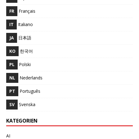
FR
Français
IT
Italiano
JA
日本語
KO
한국어
PL
Polski
NL
Nederlands
PT
Português
SV
Svenska
KATEGORIEN
AI