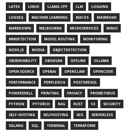
LATEX
LINUX
LLAMA.CPP
LLM
LOGGING
LOGSEQ
MACHINE LEARNING
MACOS
MAINROAD
MARKDOWN
MELBOURNE
MICROSERVICES
MINIO
MMDETECTION
MODEL ROUTING
MONITORING
NODE.JS
NVIDIA
OBJECTDETECTION
OBSERVABILITY
OBSIDIAN
OFFLINE
OLLAMA
OPEN SOURCE
OPENAI
OPENCLAW
OPENCODE
PERFORMANCE
PERPLEXICA
POSTGRESQL
POWERSHELL
PRINTING
PRIVACY
PROMETHEUS
PYTHON
PYTORCH
RAG
RUST
S3
SECURITY
SELF-HOSTING
SELFHOSTING
SEO
SERVERLESS
SGLANG
SQL
TERMINAL
TERRAFORM