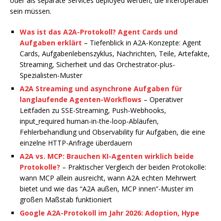
oder als separate Services deployed werden, die interoperabel
sein müssen.
Was ist das A2A-Protokoll? Agent Cards und
Aufgaben erklärt
– Tiefenblick in A2A-Konzepte: Agent
Cards, Aufgabenlebenszyklus, Nachrichten, Teile, Artefakte,
Streaming, Sicherheit und das Orchestrator-plus-
Spezialisten-Muster
A2A Streaming und asynchrone Aufgaben für
langlaufende Agenten-Workflows
– Operativer
Leitfaden zu SSE-Streaming, Push-Webhooks,
input_required human-in-the-loop-Abläufen,
Fehlerbehandlung und Observability für Aufgaben, die eine
einzelne HTTP-Anfrage überdauern
A2A vs. MCP: Brauchen KI-Agenten wirklich beide
Protokolle?
– Praktischer Vergleich der beiden Protokolle:
wann MCP allein ausreicht, wann A2A echten Mehrwert
bietet und wie das “A2A außen, MCP innen”-Muster im
großen Maßstab funktioniert
Google A2A-Protokoll im Jahr 2026: Adoption, Hype