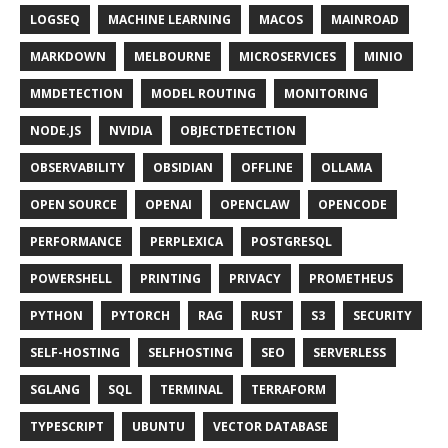
LOGSEQ
MACHINE LEARNING
MACOS
MAINROAD
MARKDOWN
MELBOURNE
MICROSERVICES
MINIO
MMDETECTION
MODEL ROUTING
MONITORING
NODE.JS
NVIDIA
OBJECTDETECTION
OBSERVABILITY
OBSIDIAN
OFFLINE
OLLAMA
OPEN SOURCE
OPENAI
OPENCLAW
OPENCODE
PERFORMANCE
PERPLEXICA
POSTGRESQL
POWERSHELL
PRINTING
PRIVACY
PROMETHEUS
PYTHON
PYTORCH
RAG
RUST
S3
SECURITY
SELF-HOSTING
SELFHOSTING
SEO
SERVERLESS
SGLANG
SQL
TERMINAL
TERRAFORM
TYPESCRIPT
UBUNTU
VECTOR DATABASE