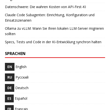
Datenschwere: Die wahren Kosten von API-First-KI
Claude Code Subagenten: Einrichtung, Konfiguration und
Einsatzszenarien
Ollama zu vLLM: Wann Sie Ihren lokalen LLM-Server migrieren
sollten
Specs, Tests und Code in der KI-Entwicklung synchron halten
SPRACHEN
EN
English
RU
Русский
DE
Deutsch
ES
Español
FR
Français