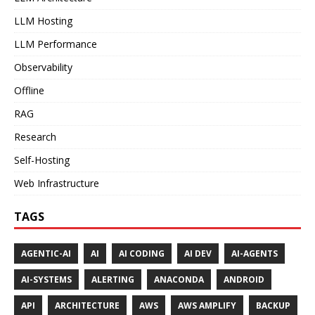
LLM Hosting
LLM Performance
Observability
Offline
RAG
Research
Self-Hosting
Web Infrastructure
TAGS
AGENTIC-AI
AI
AI CODING
AI DEV
AI-AGENTS
AI-SYSTEMS
ALERTING
ANACONDA
ANDROID
API
ARCHITECTURE
AWS
AWS AMPLIFY
BACKUP