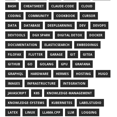
BASH
CHEATSHEET
CLAUDE-CODE
CLOUD
CODING
COMMUNITY
COOKBOOK
CURSOR
DATA
DATABASE
DEEPLEARNING
DEV
DEVOPS
DEVTOOLS
DGX SPARK
DIGITAL DETOX
DOCKER
DOCUMENTATION
ELASTICSEARCH
EMBEDDINGS
FILOFAX
FLUTTER
GARAGE
GIT
GITEA
GITHUB
GO
GOLANG
GPU
GRAFANA
GRAPHQL
HARDWARE
HERMES
HOSTING
HUGO
IMAGES
INFRASTRUCTURE
INTEGRATION
JAVASCRIPT
K8S
KNOWLEDGE-MANAGEMENT
KNOWLEDGE-SYSTEMS
KUBERNETES
LABELSTUDIO
LATEX
LINUX
LLAMA.CPP
LLM
LOGGING