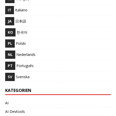
IT
Italiano
JA
日本語
KO
한국어
PL
Polski
NL
Nederlands
PT
Português
SV
Svenska
KATEGORIEN
AI
AI Devtools