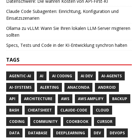
Datenschwere: Die wahren Kosten von API-First-KI
Claude Code Subagenten: Einrichtung, Konfiguration und
Einsatzszenarien
Ollama zu vLLM: Wann Sie Ihren lokalen LLM-Server migrieren
sollten
Specs, Tests und Code in der KI-Entwicklung synchron halten
TAGS
AGENTIC-AI
AI
AI CODING
AI DEV
AI-AGENTS
AI-SYSTEMS
ALERTING
ANACONDA
ANDROID
API
ARCHITECTURE
AWS
AWS AMPLIFY
BACKUP
BASH
CHEATSHEET
CLAUDE-CODE
CLOUD
CODING
COMMUNITY
COOKBOOK
CURSOR
DATA
DATABASE
DEEPLEARNING
DEV
DEVOPS