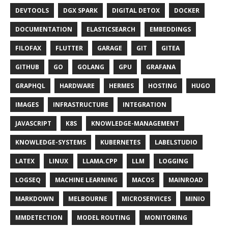
DEVTOOLS
DGX SPARK
DIGITAL DETOX
DOCKER
DOCUMENTATION
ELASTICSEARCH
EMBEDDINGS
FILOFAX
FLUTTER
GARAGE
GIT
GITEA
GITHUB
GO
GOLANG
GPU
GRAFANA
GRAPHQL
HARDWARE
HERMES
HOSTING
HUGO
IMAGES
INFRASTRUCTURE
INTEGRATION
JAVASCRIPT
K8S
KNOWLEDGE-MANAGEMENT
KNOWLEDGE-SYSTEMS
KUBERNETES
LABELSTUDIO
LATEX
LINUX
LLAMA.CPP
LLM
LOGGING
LOGSEQ
MACHINE LEARNING
MACOS
MAINROAD
MARKDOWN
MELBOURNE
MICROSERVICES
MINIO
MMDETECTION
MODEL ROUTING
MONITORING