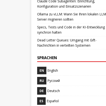
Claude Code Subagenten: Einrichtung,
Konfiguration und Einsatzszenarien
Ollama zu vLLM: Wann Sie Ihren lokalen LLM
Server migrieren sollten
Specs, Tests und Code in der KI-Entwicklung
synchron halten
Dead Letter Queues: Umgang mit Gift-
Nachrichten in verteilten Systemen
SPRACHEN
EN
English
RU
Русский
DE
Deutsch
ES
Español