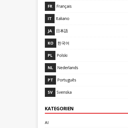
FR
Français
IT
Italiano
JA
日本語
KO
한국어
PL
Polski
NL
Nederlands
PT
Português
SV
Svenska
KATEGORIEN
AI