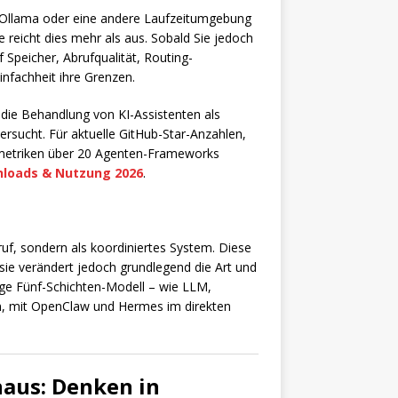
er Ollama oder eine andere Laufzeitumgebung
reicht dies mehr als aus. Sobald Sie jedoch
 Speicher, Abrufqualität, Routing-
nfachheit ihre Grenzen.
r die Behandlung von KI-Assistenten als
ersucht. Für aktuelle GitHub-Star-Anzahlen,
etriken über 20 Agenten-Frameworks
nloads & Nutzung 2026
.
ruf, sondern als koordiniertes System. Diese
 sie verändert jedoch grundlegend die Art und
ige Fünf-Schichten-Modell – wie LLM,
en, mit OpenClaw und Hermes im direkten
naus: Denken in