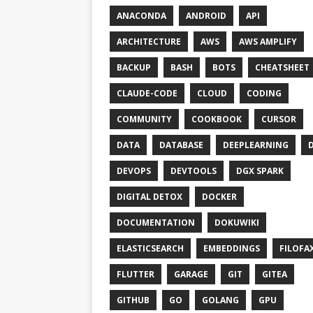
ANACONDA
ANDROID
API
ARCHITECTURE
AWS
AWS AMPLIFY
BACKUP
BASH
BOTS
CHEATSHEET
CLAUDE-CODE
CLOUD
CODING
COMMUNITY
COOKBOOK
CURSOR
DATA
DATABASE
DEEPLEARNING
DEVOPS
DEVTOOLS
DGX SPARK
DIGITAL DETOX
DOCKER
DOCUMENTATION
DOKUWIKI
ELASTICSEARCH
EMBEDDINGS
FILOFA
FLUTTER
GARAGE
GIT
GITEA
GITHUB
GO
GOLANG
GPU