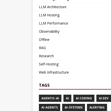
LLM Architecture
LLM Hosting
LLM Performance
Observability
Offline
RAG
Research
Self-Hosting
Web Infrastructure
TAGS
AGENTIC-AI
AI
AI CODING
AI DEV
AI-AGENTS
AI-SYSTEMS
ALERTING