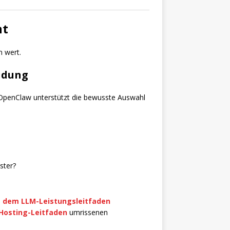
ht
 wert.
eidung
. OpenClaw unterstützt die bewusste Auswahl
ster?
n
dem LLM-Leistungsleitfaden
osting-Leitfaden
umrissenen