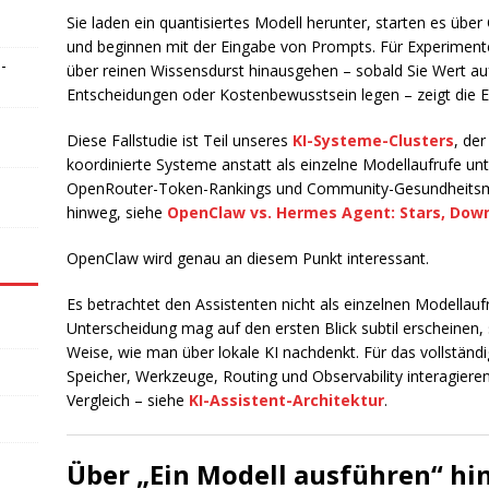
Sie laden ein quantisiertes Modell herunter, starten es üb
und beginnen mit der Eingabe von Prompts. Für Experimente 
-
über reinen Wissensdurst hinausgehen – sobald Sie Wert auf
Entscheidungen oder Kostenbewusstsein legen – zeigt die Ei
Diese Fallstudie ist Teil unseres
KI-Systeme-Clusters
, de
koordinierte Systeme anstatt als einzelne Modellaufrufe unt
OpenRouter-Token-Rankings und Community-Gesundheitsm
hinweg, siehe
OpenClaw vs. Hermes Agent: Stars, Dow
OpenClaw wird genau an diesem Punkt interessant.
Es betrachtet den Assistenten nicht als einzelnen Modellauf
Unterscheidung mag auf den ersten Blick subtil erscheinen,
Weise, wie man über lokale KI nachdenkt. Für das vollständ
Speicher, Werkzeuge, Routing und Observability interagier
Vergleich – siehe
KI-Assistent-Architektur
.
Über „Ein Modell ausführen“ hi