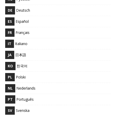
DE
Deutsch
ES
Español
FR
Français
IT
Italiano
JA
日本語
KO
한국어
PL
Polski
NL
Nederlands
PT
Português
SV
Svenska