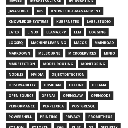
IMAGES
INFRASTRUCTURE
INTEGRATION
JAVASCRIPT
K8S
KNOWLEDGE-MANAGEMENT
KNOWLEDGE-SYSTEMS
KUBERNETES
LABELSTUDIO
LATEX
LINUX
LLAMA.CPP
LLM
LOGGING
LOGSEQ
MACHINE LEARNING
MACOS
MAINROAD
MARKDOWN
MELBOURNE
MICROSERVICES
MINIO
MMDETECTION
MODEL ROUTING
MONITORING
NODE.JS
NVIDIA
OBJECTDETECTION
OBSERVABILITY
OBSIDIAN
OFFLINE
OLLAMA
OPEN SOURCE
OPENAI
OPENCLAW
OPENCODE
PERFORMANCE
PERPLEXICA
POSTGRESQL
POWERSHELL
PRINTING
PRIVACY
PROMETHEUS
PYTHON
PYTORCH
RAG
RUST
S3
SECURITY