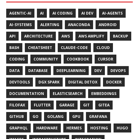
AGENTIC-AI
AI
AI CODING
AI DEV
AI-AGENTS
AI-SYSTEMS
ALERTING
ANACONDA
ANDROID
API
ARCHITECTURE
AWS
AWS AMPLIFY
BACKUP
BASH
CHEATSHEET
CLAUDE-CODE
CLOUD
CODING
COMMUNITY
COOKBOOK
CURSOR
DATA
DATABASE
DEEPLEARNING
DEV
DEVOPS
DEVTOOLS
DGX SPARK
DIGITAL DETOX
DOCKER
DOCUMENTATION
ELASTICSEARCH
EMBEDDINGS
FILOFAX
FLUTTER
GARAGE
GIT
GITEA
GITHUB
GO
GOLANG
GPU
GRAFANA
GRAPHQL
HARDWARE
HERMES
HOSTING
HUGO