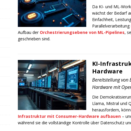
Da KI- und ML-Work
wächst der Bedarf a
Einfachheit, Leistun
Parallelverarbeitung
Aufbau der
Orchestrierungsebene von ML-Pipelines
, s
geschrieben sind.
KI-Infrastru
Hardware
Bereitstellung von 
Hardware mit Ope
Die Demokratisierun
Llama, Mistral und 
herausfordern, könn
Infrastruktur mit Consumer-Hardware aufbauen
– und
während sie die vollständige Kontrolle über Datenschutz und