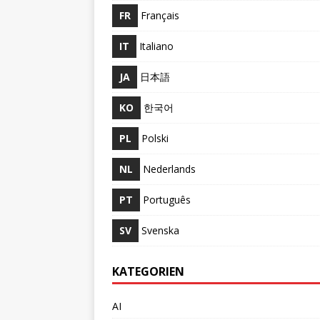
FR
Français
IT
Italiano
JA
日本語
KO
한국어
PL
Polski
NL
Nederlands
PT
Português
SV
Svenska
KATEGORIEN
AI