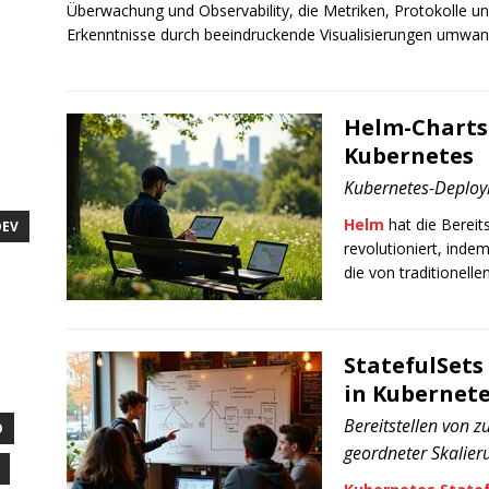
Überwachung und Observability, die Metriken, Protokolle un
Erkenntnisse durch beeindruckende Visualisierungen umwand
Helm-Charts
Kubernetes
Kubernetes-Deploy
Helm
hat die Berei
DEV
revolutioniert, ind
die von traditionell
StatefulSets
in Kubernet
Bereitstellen von
O
geordneter Skalier