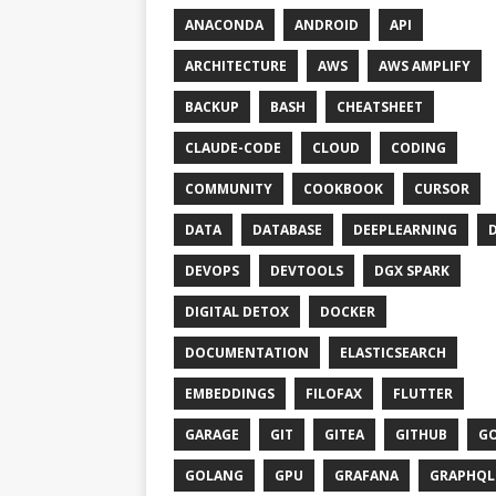
ANACONDA
ANDROID
API
ARCHITECTURE
AWS
AWS AMPLIFY
BACKUP
BASH
CHEATSHEET
CLAUDE-CODE
CLOUD
CODING
COMMUNITY
COOKBOOK
CURSOR
DATA
DATABASE
DEEPLEARNING
DEVOPS
DEVTOOLS
DGX SPARK
DIGITAL DETOX
DOCKER
DOCUMENTATION
ELASTICSEARCH
EMBEDDINGS
FILOFAX
FLUTTER
GARAGE
GIT
GITEA
GITHUB
G
GOLANG
GPU
GRAFANA
GRAPHQL