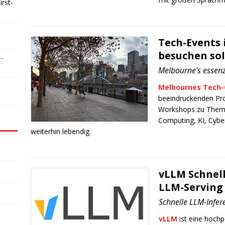
rst-
Tech-Events 
besuchen sol
-
Melbourne's essenz
Melbournes Tech
beeindruckenden Pr
Workshops zu Theme
Computing, KI, Cybe
weiterhin lebendig.
vLLM Schnel
LLM-Serving 
Schnelle LLM-Infer
vLLM
ist eine hochp