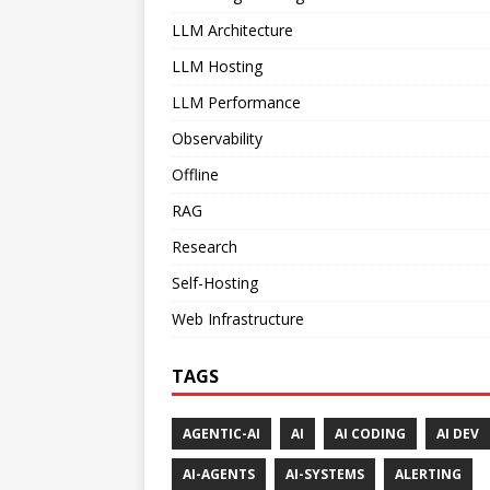
LLM Architecture
LLM Hosting
LLM Performance
Observability
Offline
RAG
Research
Self-Hosting
Web Infrastructure
TAGS
AGENTIC-AI
AI
AI CODING
AI DEV
AI-AGENTS
AI-SYSTEMS
ALERTING