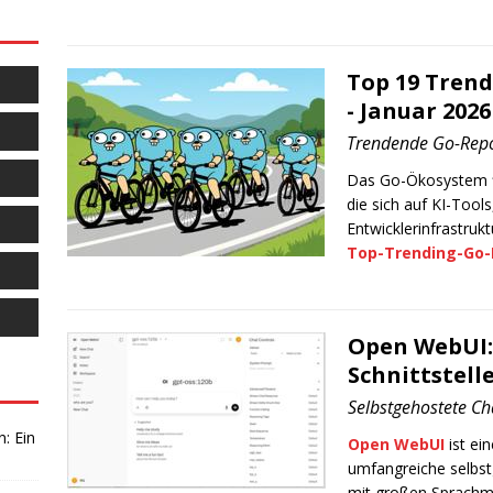
Top 19 Trend
- Januar 2026
Trendende Go-Repo
Das Go-Ökosystem flo
die sich auf KI-Too
Entwicklerinfrastrukt
Top-Trending-Go-R
Open WebUI:
Schnittstell
Selbstgehostete Ch
: Ein
Open WebUI
ist ei
umfangreiche selbst
mit großen Sprachm