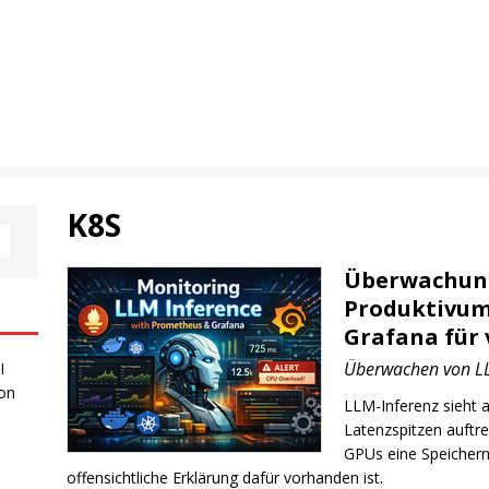
K8S
Überwachung
Produktivum
Grafana für 
Überwachen von L
I
 on
LLM-Inferenz sieht a
Latenzspitzen auftr
GPUs eine Speichern
offensichtliche Erklärung dafür vorhanden ist.