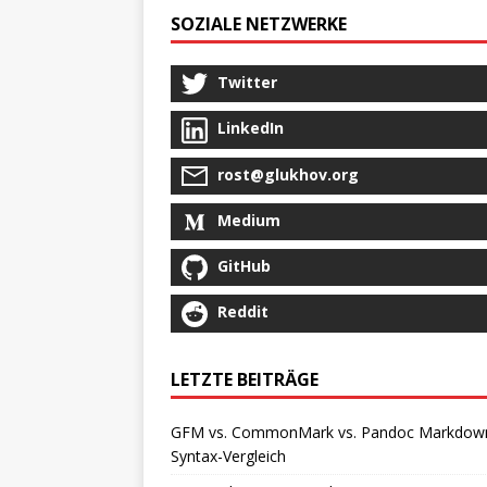
SOZIALE NETZWERKE
Twitter
LinkedIn
rost@glukhov.org
Medium
GitHub
Reddit
LETZTE BEITRÄGE
GFM vs. CommonMark vs. Pandoc Markdown
Syntax-Vergleich