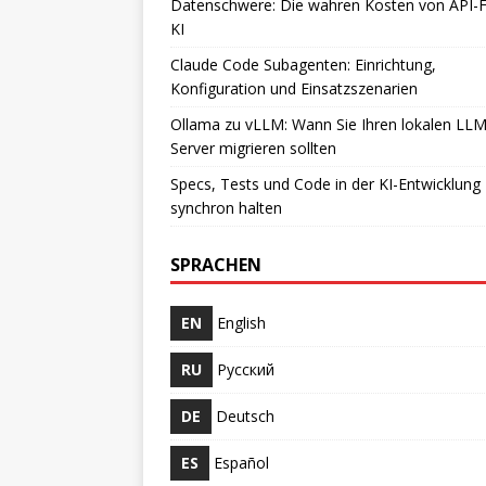
Datenschwere: Die wahren Kosten von API-Fi
KI
Claude Code Subagenten: Einrichtung,
Konfiguration und Einsatzszenarien
Ollama zu vLLM: Wann Sie Ihren lokalen LLM
Server migrieren sollten
Specs, Tests und Code in der KI-Entwicklung
synchron halten
SPRACHEN
EN
English
RU
Русский
DE
Deutsch
ES
Español