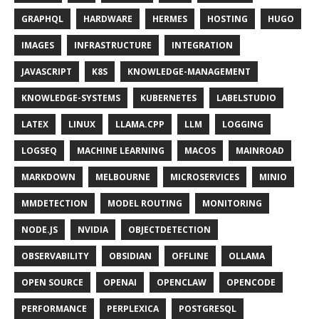
GRAPHQL
HARDWARE
HERMES
HOSTING
HUGO
IMAGES
INFRASTRUCTURE
INTEGRATION
JAVASCRIPT
K8S
KNOWLEDGE-MANAGEMENT
KNOWLEDGE-SYSTEMS
KUBERNETES
LABELSTUDIO
LATEX
LINUX
LLAMA.CPP
LLM
LOGGING
LOGSEQ
MACHINE LEARNING
MACOS
MAINROAD
MARKDOWN
MELBOURNE
MICROSERVICES
MINIO
MMDETECTION
MODEL ROUTING
MONITORING
NODE.JS
NVIDIA
OBJECTDETECTION
OBSERVABILITY
OBSIDIAN
OFFLINE
OLLAMA
OPEN SOURCE
OPENAI
OPENCLAW
OPENCODE
PERFORMANCE
PERPLEXICA
POSTGRESQL