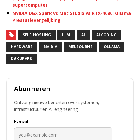
supercomputer
NVIDIA DGX Spark vs Mac Studio vs RTX-4080: Ollama
Prestatievergelijking
SELF-HOSTING
LLM
AI
AI CODING
HARDWARE
NVIDIA
MELBOURNE
OLLAMA
DGX SPARK
Abonneren
Ontvang nieuwe berichten over systemen,
infrastructuur en AI-engineering.
E-mail