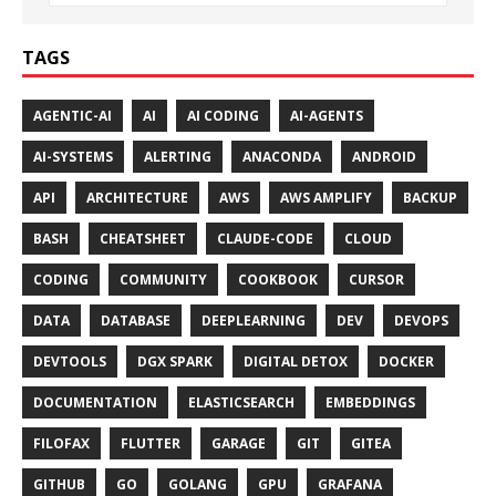
TAGS
AGENTIC-AI
AI
AI CODING
AI-AGENTS
AI-SYSTEMS
ALERTING
ANACONDA
ANDROID
API
ARCHITECTURE
AWS
AWS AMPLIFY
BACKUP
BASH
CHEATSHEET
CLAUDE-CODE
CLOUD
CODING
COMMUNITY
COOKBOOK
CURSOR
DATA
DATABASE
DEEPLEARNING
DEV
DEVOPS
DEVTOOLS
DGX SPARK
DIGITAL DETOX
DOCKER
DOCUMENTATION
ELASTICSEARCH
EMBEDDINGS
FILOFAX
FLUTTER
GARAGE
GIT
GITEA
GITHUB
GO
GOLANG
GPU
GRAFANA