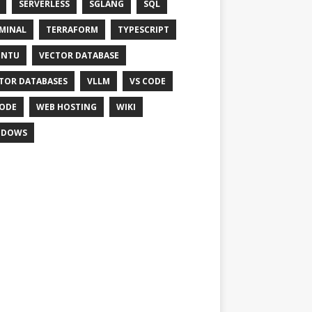
SERVERLESS
SGLANG
SQL
MINAL
TERRAFORM
TYPESCRIPT
UNTU
VECTOR DATABASE
TOR DATABASES
VLLM
VS CODE
ODE
WEB HOSTING
WIKI
NDOWS