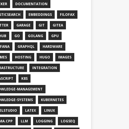
KER
DOCUMENTATION
STICSEARCH
EMBEDDINGS
FILOFAX
TTER
GARAGE
GIT
GITEA
HUB
GO
GOLANG
GPU
FANA
GRAPHQL
HARDWARE
MES
HOSTING
HUGO
IMAGES
RASTRUCTURE
INTEGRATION
ASCRIPT
K8S
OWLEDGE-MANAGEMENT
WLEDGE-SYSTEMS
KUBERNETES
ELSTUDIO
LATEX
LINUX
MA.CPP
LLM
LOGGING
LOGSEQ