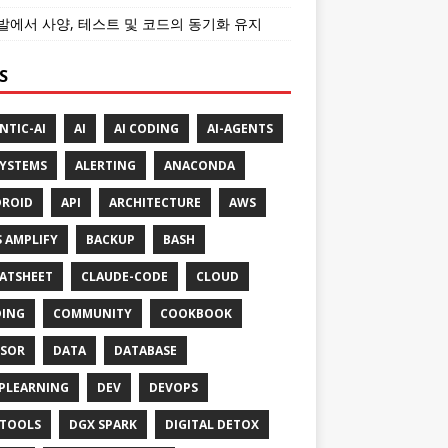
개발에서 사양, 테스트 및 코드의 동기화 유지
S
NTIC-AI
AI
AI CODING
AI-AGENTS
SYSTEMS
ALERTING
ANACONDA
ROID
API
ARCHITECTURE
AWS
 AMPLIFY
BACKUP
BASH
ATSHEET
CLAUDE-CODE
CLOUD
ING
COMMUNITY
COOKBOOK
SOR
DATA
DATABASE
PLEARNING
DEV
DEVOPS
TOOLS
DGX SPARK
DIGITAL DETOX