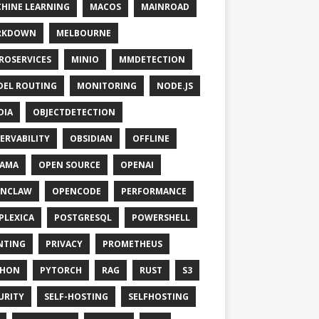
HINE LEARNING
MACOS
MAINROAD
RKDOWN
MELBOURNE
ROSERVICES
MINIO
MMDETECTION
EL ROUTING
MONITORING
NODE.JS
DIA
OBJECTDETECTION
ERVABILITY
OBSIDIAN
OFFLINE
LAMA
OPEN SOURCE
OPENAI
ENCLAW
OPENCODE
PERFORMANCE
PLEXICA
POSTGRESQL
POWERSHELL
NTING
PRIVACY
PROMETHEUS
THON
PYTORCH
RAG
RUST
S3
URITY
SELF-HOSTING
SELFHOSTING