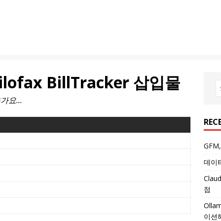
lofax BillTracker 삽입물
요...
REC
GFM
데이터
Cla
점
Oll
이션