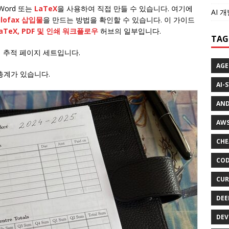
Word 또는
LaTeX
을 사용하여 직접 만들 수 있습니다. 여기에
AI 
ilofax 삽입물
을 만드는 방법을 확인할 수 있습니다. 이 가이드
LaTeX, PDF 및 인쇄 워크플로우
허브의 일부입니다.
TAG
서 추적 페이지 세트입니다.
AGE
총계가 있습니다.
AI-
AND
AWS
CHE
COD
CUR
DEE
DEV