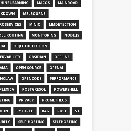
HINE LEARNING
MACOS
MAINROAD
RKDOWN
MELBOURNE
ROSERVICES
MINIO
MMDETECTION
EL ROUTING
MONITORING
NODE.JS
DIA
OBJECTDETECTION
ERVABILITY
OBSIDIAN
OFFLINE
LAMA
OPEN SOURCE
OPENAI
ENCLAW
OPENCODE
PERFORMANCE
PLEXICA
POSTGRESQL
POWERSHELL
NTING
PRIVACY
PROMETHEUS
THON
PYTORCH
RAG
RUST
S3
URITY
SELF-HOSTING
SELFHOSTING