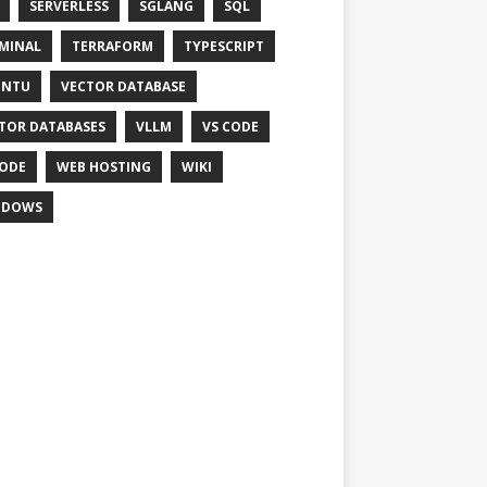
SERVERLESS
SGLANG
SQL
MINAL
TERRAFORM
TYPESCRIPT
UNTU
VECTOR DATABASE
TOR DATABASES
VLLM
VS CODE
ODE
WEB HOSTING
WIKI
NDOWS