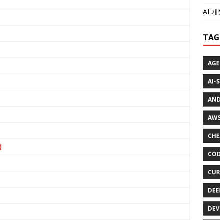
AI 
TAG
AGE
AI-
AND
AWS
CHE
정
COD
CUR
DEE
DEV