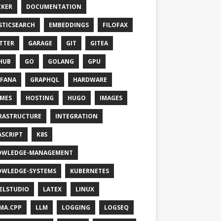
KER
DOCUMENTATION
STICSEARCH
EMBEDDINGS
FILOFAX
TTER
GARAGE
GIT
GITEA
HUB
GO
GOLANG
GPU
FANA
GRAPHQL
HARDWARE
MES
HOSTING
HUGO
IMAGES
RASTRUCTURE
INTEGRATION
ASCRIPT
K8S
OWLEDGE-MANAGEMENT
WLEDGE-SYSTEMS
KUBERNETES
ELSTUDIO
LATEX
LINUX
MA.CPP
LLM
LOGGING
LOGSEQ