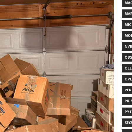
MAC
MA
MIC
MOD
NVI
OBS
OL
OP
PER
PRI
PY
SEC