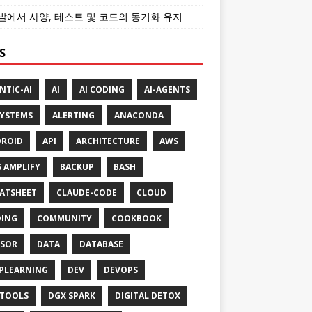
개발에서 사양, 테스트 및 코드의 동기화 유지
S
NTIC-AI
AI
AI CODING
AI-AGENTS
SYSTEMS
ALERTING
ANACONDA
ROID
API
ARCHITECTURE
AWS
 AMPLIFY
BACKUP
BASH
ATSHEET
CLAUDE-CODE
CLOUD
ING
COMMUNITY
COOKBOOK
SOR
DATA
DATABASE
PLEARNING
DEV
DEVOPS
TOOLS
DGX SPARK
DIGITAL DETOX