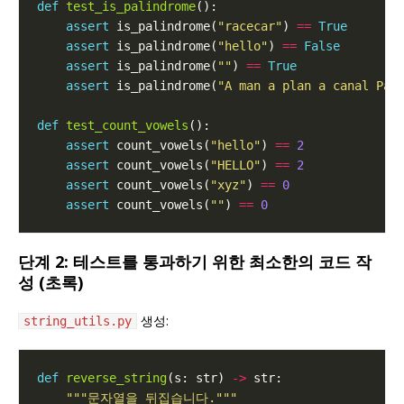
def
test_is_palindrome
assert
 is_palindrome(
"racecar"
) 
==
True
assert
 is_palindrome(
"hello"
) 
==
False
assert
 is_palindrome(
""
) 
==
True
assert
 is_palindrome(
"A man a plan a canal Pan
def
test_count_vowels
assert
 count_vowels(
"hello"
) 
==
2
assert
 count_vowels(
"HELLO"
) 
==
2
assert
 count_vowels(
"xyz"
) 
==
0
assert
 count_vowels(
""
) 
==
0
단계 2: 테스트를 통과하기 위한 최소한의 코드 작
성 (초록)
생성:
string_utils.py
def
reverse_string
(s: str) 
->
"""문자열을 뒤집습니다."""