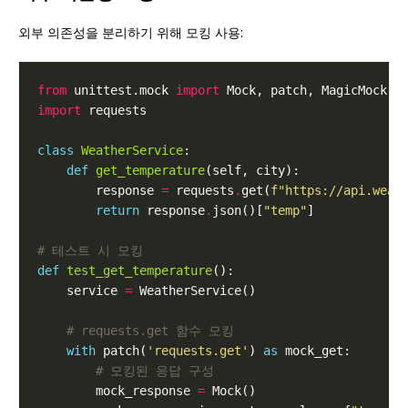
외부 의존성을 분리하기 위해 모킹 사용:
from
 unittest.mock 
import
import
class
WeatherService
def
get_temperature
        response 
=
 requests
.
get(
f
"https://api.weat
return
 response
.
json()[
"temp"
# 테스트 시 모킹
def
test_get_temperature
    service 
=
# requests.get 함수 모킹
with
 patch(
'requests.get'
) 
as
# 모킹된 응답 구성
        mock_response 
=