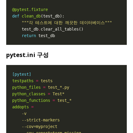
@pytest.fixture
def
clean_db
"""각 테스트에 대한 깨끗한 데이터베이스"""
    test_db
.
return
pytest.ini 구성
[pytest]
testpaths
=
tests
python_files
=
test_*.py
python_classes
=
Test*
python_functions
=
test_*
addopts
=