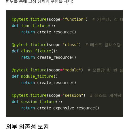
범위를 통해 고정 장치의 수명을 제어:
@pytest.fixture
(scope
=
"function"
)  
# 기본값: 각 테
def
func_fixture
return
@pytest.fixture
(scope
=
"class"
)  
# 테스트 클래스당 한
def
class_fixture
return
@pytest.fixture
(scope
=
"module"
)  
# 모듈당 한 번 실행
def
module_fixture
return
@pytest.fixture
(scope
=
"session"
)  
# 테스트 세션당 한
def
session_fixture
return
외부 의존성 모킹