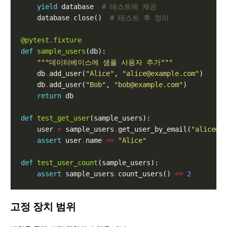
yield
 database  
# 테스트에 제공
    database
.
close()  
# 테스트 후 정리
@pytest.fixture
def
sample_users
"""데이터베이스에 샘플 사용자 추가"""
    db
.
add_user(
"Alice"
, 
"alice@example.com"
    db
.
add_user(
"Bob"
, 
"bob@example.com"
return
def
test_get_user
    user 
=
 sample_users
.
get_user_by_email(
"alice@e
assert
 user
.
name 
==
"Alice"
def
test_user_count
assert
 sample_users
.
count_users() 
==
2
고정 장치 범위