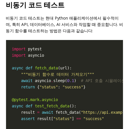
비동기 코드 테스트
비동기 코드 테스트는 현대 Python 애플리케이션에서 필수적이
며, 특히 API, 데이터베이스, AI 서비스와 작업할 때 중요합니다. 비
동기 함수를 테스트하는 방법은 다음과 같습니다:
import
import
async
def
fetch_data
"""비동기 함수로 데이터 가져오기"""
await
 asyncio
.
sleep(
0.1
)  
# API 호출 시뮬레이션
return
 {
"status"
: 
"success"
@pytest.mark.asyncio
async
def
test_fetch_data
    result 
=
await
 fetch_data(
"https://api.example
assert
 result[
"status"
] 
==
"success"