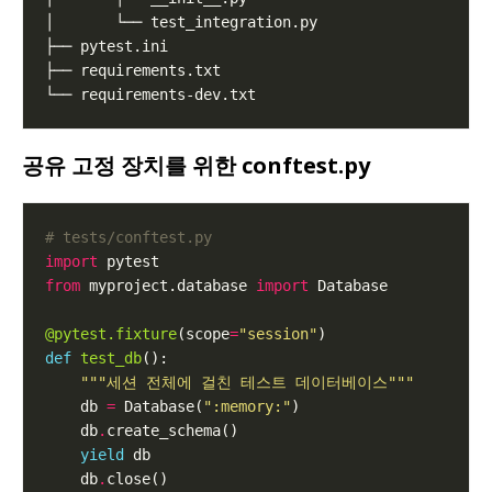
공유 고정 장치를 위한 conftest.py
# tests/conftest.py
import
from
 myproject.database 
import
@pytest.fixture
(scope
=
"session"
def
test_db
"""세션 전체에 걸친 테스트 데이터베이스"""
    db 
=
 Database(
":memory:"
    db
.
yield
    db
.