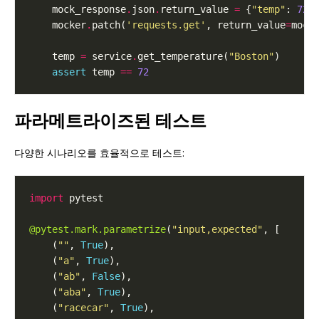
    mock_response
.
json
.
return_value 
=
 {
"temp"
: 
72
    mocker
.
patch(
'requests.get'
, return_value
=
    temp 
=
 service
.
get_temperature(
"Boston"
assert
 temp 
==
72
파라메트라이즈된 테스트
다양한 시나리오를 효율적으로 테스트:
import
@pytest.mark.parametrize
(
"input,expected"
    (
""
, 
True
    (
"a"
, 
True
    (
"ab"
, 
False
    (
"aba"
, 
True
    (
"racecar"
, 
True