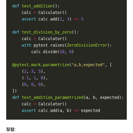
def
test_addition
    calc 
=
assert
 calc
.
add(
2
, 
3
) 
==
5
def
test_division_by_zero
    calc 
=
with
 pytest
.
raises(
ZeroDivisionError
        calc
.
divide(
10
, 
0
@pytest.mark.parametrize
(
"a,b,expected"
    (
2
, 
3
, 
5
    (
-
1
, 
1
, 
0
    (
0
, 
0
, 
0
def
test_addition_parametrized
    calc 
=
assert
 calc
.
add(a, b) 
==
장점: