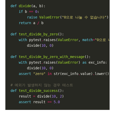
def
divide
if
 b 
==
0
raise
ValueError
(
"0으로 나눌 수 없습니다"
return
 a 
/
def
test_divide_by_zero
with
 pytest
.
raises(
ValueError
, 
match
=
"0으로 나
        divide(
10
, 
0
def
test_divide_by_zero_with_message
with
 pytest
.
raises(
ValueError
) 
as
        divide(
10
, 
0
assert
"zero"
in
 str(exc_info
.
value)
.
# 예외가 발생하지 않는 경우 테스트
def
test_divide_success
    result 
=
 divide(
10
, 
2
assert
 result 
==
5.0