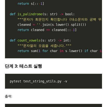
return
 s[::
-
1
def
is_palindrome
(s: str) 
->
"""문자가 회문인지 확인합니다 (대소문자와 공백 무시)"
    cleaned 
=
''
.
join(s
.
lower()
.
return
 cleaned 
==
 cleaned[::
-
1
def
count_vowels
(s: str) 
->
"""문자열의 모음을 세줍니다."""
return
 sum(
1
for
 char 
in
 s
.
lower() 
if
 char 
in
단계 3: 테스트 실행
출력: