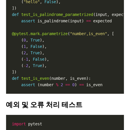
    (
"hello"
, 
False
def
test_is_palindrome_parametrized
assert
 is_palindrome(input) 
==
@pytest.mark.parametrize
(
"number,is_even"
    (
0
, 
True
    (
1
, 
False
    (
2
, 
True
    (
-
1
, 
False
    (
-
2
, 
True
def
test_is_even
assert
 (number 
%
2
==
0
) 
==
예외 및 오류 처리 테스트
import