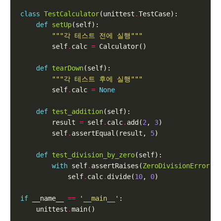
class
TestCalculator
(unittest
.
def
setUp
"""각 테스트 전에 실행"""
        self
.
calc 
=
def
tearDown
"""각 테스트 후에 실행"""
        self
.
calc 
=
None
def
test_addition
        result 
=
 self
.
calc
.
add(
2
, 
3
        self
.
assertEqual(result, 
5
def
test_division_by_zero
with
 self
.
assertRaises(
ZeroDivisionError
            self
.
calc
.
divide(
10
, 
0
if
 __name__ 
==
'__main__'
    unittest
.