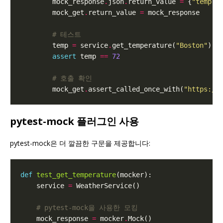
        mock_response
.
json
.
return_value 
=
 {
"temp"
:
        mock_get
.
return_value 
=
# 테스트
        temp 
=
 service
.
get_temperature(
"Boston"
assert
 temp 
==
72
# 호출 확인
        mock_get
.
assert_called_once_with(
"https://
pytest-mock 플러그인 사용
pytest-mock은 더 깔끔한 구문을 제공합니다:
def
test_get_temperature
    service 
=
# pytest-mock을 사용한 모킹
    mock_response 
=
 mocker
.