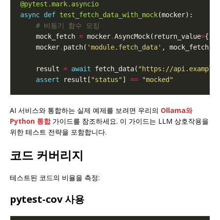
@pytest.mark.asyncio
async
def
test_fetch_data_with_mock
# 비동기 함수 모킹
    mock_fetch 
=
 mocker
.
AsyncMock(return_value
=
{
"s
    mocker
.
patch(
'module.fetch_data'
    result 
=
await
 fetch_data(
"https://api.example
assert
 result[
"status"
] 
==
"mocked"
AI 서비스와 통합하는 실제 예제를 보려면 우리의
Ollama와
Python 통합
가이드를 참조하세요. 이 가이드는 LLM 상호작용을
위한 테스트 전략을 포함합니다.
코드 커버리지
테스트된 코드의 비율을 측정:
pytest-cov 사용