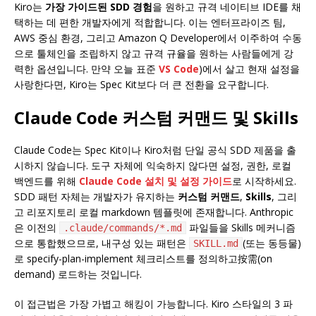
Kiro는
가장 가이드된 SDD 경험
을 원하고 규격 네이티브 IDE를 채
택하는 데 편한 개발자에게 적합합니다. 이는 엔터프라이즈 팀,
AWS 중심 환경, 그리고 Amazon Q Developer에서 이주하여 수동
으로 툴체인을 조립하지 않고 규격 규율을 원하는 사람들에게 강
력한 옵션입니다. 만약 오늘 표준
VS Code
)에서 살고 현재 설정을
사랑한다면, Kiro는 Spec Kit보다 더 큰 전환을 요구합니다.
Claude Code 커스텀 커맨드 및 Skills
Claude Code는 Spec Kit이나 Kiro처럼 단일 공식 SDD 제품을 출
시하지 않습니다. 도구 자체에 익숙하지 않다면 설정, 권한, 로컬
백엔드를 위해
Claude Code 설치 및 설정 가이드
로 시작하세요.
SDD 패턴 자체는 개발자가 유지하는
커스텀 커맨드
,
Skills
, 그리
고 리포지토리 로컬 markdown 템플릿에 존재합니다. Anthropic
은 이전의
파일들을 Skills 메커니즘
.claude/commands/*.md
으로 통합했으므로, 내구성 있는 패턴은
(또는 동등물)
SKILL.md
로 specify-plan-implement 체크리스트를 정의하고按需(on
demand) 로드하는 것입니다.
이 접근법은 가장 가볍고 해킹이 가능합니다. Kiro 스타일의 3 파