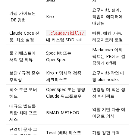
요구사항, 설계,
가장 가이드된
Kiro
작업이 에디터에
IDE 경험
내장됨
Claude Code 전
빠름, 해킹 가능,
.claude/skills/
용, 최소 설정
내 커스텀 SDD skill
리포지토리 로컬
Markdown 아티
풀 리퀘스트에
Spec Kit 또는
팩트는 PR에서 깔
서의 팀 리뷰
OpenSpec
끔하게 diff됨
보안 / 규정 준수
Kiro + 명시적 검증
요구사항-작업 매
추적성
체크리스트
핑 plus hooks
최소 토큰 오버
OpenSpec 또는 경량
변경당 더 적은 생
헤드
Claude 워크플로우
성 아티팩트
대규모 빌드를
역할 기반 다중 에
위한 최대 프로
BMAD-METHOD
이전트 의식
세스
규격이 문자 그
Tessl (베타 리스크
가장 강한 규격-