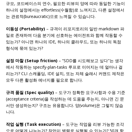
규모, 코드베이스의 연수, 필요한 리뷰의 양에 따라 동일한 기능이
하나의 설정에서는 effortless(수월함)로 느껴지고, 다른 설정에서
는 관료적(bureaucratic)으로 느껴질 수 있습니다.
이동성 (Portability)
– 규격이 리포지토리의 일반 markdown 파
일로 존재하며 다음 분기에 선호하는 에이전트와 함께 작동할 수
있는가? 아니면 하나의 IDE, 하나의 클라우드, 또는 하나의 독점
형식에 묶여 있는가?
설정 마찰 (Setup friction)
– “SDD를 시도해보고 싶다"는 생각
에서 작동하는 specify-plan-tasks 루프로 이어지는 데 얼마나 걸
리는가? CLI 스캐폴딩, IDE 설치, 또는 자체 슬래시 커맨드 제작은
모두 다른 활성화 에너지를 필요로 합니다.
규격 품질 (Spec quality)
– 도구가 정확한 요구사항과 수용 기준
(acceptance criteria)을 작성하는 데 도움을 주는지, 아니면 긴 문
서만 생성하는지? 구조는 유용합니다. 양(volume)은 그렇지 않습
니다.
작업 실행 (Task execution)
– 도구는 작업을 리뷰 가능한 조각
으로 어떻게 나누는가? 작업이 병렬로 실행될 수 있는가? 50개 항