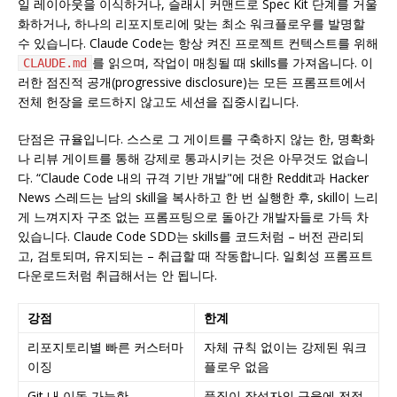
일 레이아웃을 이식하거나, 슬래시 커맨드로 Spec Kit 단계를 거울
화하거나, 하나의 리포지토리에 맞는 최소 워크플로우를 발명할
수 있습니다. Claude Code는 항상 켜진 프로젝트 컨텍스트를 위해
를 읽으며, 작업이 매칭될 때 skills를 가져옵니다. 이
CLAUDE.md
러한 점진적 공개(progressive disclosure)는 모든 프롬프트에서
전체 헌장을 로드하지 않고도 세션을 집중시킵니다.
단점은 규율입니다. 스스로 그 게이트를 구축하지 않는 한, 명확화
나 리뷰 게이트를 통해 강제로 통과시키는 것은 아무것도 없습니
다. “Claude Code 내의 규격 기반 개발"에 대한 Reddit과 Hacker
News 스레드는 남의 skill을 복사하고 한 번 실행한 후, skill이 느리
게 느껴지자 구조 없는 프롬프팅으로 돌아간 개발자들로 가득 차
있습니다. Claude Code SDD는 skills를 코드처럼 – 버전 관리되
고, 검토되며, 유지되는 – 취급할 때 작동합니다. 일회성 프롬프트
다운로드처럼 취급해서는 안 됩니다.
강점
한계
리포지토리별 빠른 커스터마
자체 규칙 없이는 강제된 워크
이징
플로우 없음
Git 내 이동 가능한
품질이 작성자의 규율에 전적