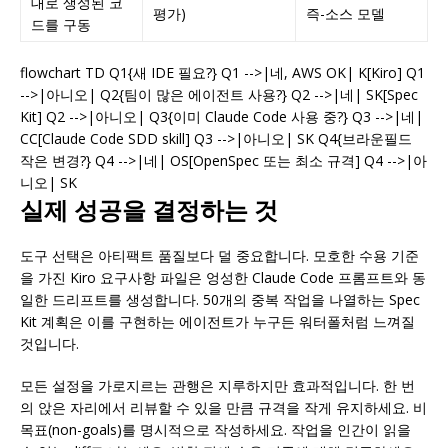
대로 생성된 코
평가)
즉-소스 모델
드를 구동
flowchart TD Q1{새 IDE 필요?} Q1 -->|네, AWS OK| K[Kiro] Q1
-->|아니오| Q2{팀이 많은 에이전트 사용?} Q2 -->|네| SK[Spec
Kit] Q2 -->|아니오| Q3{이미 Claude Code 사용 중?} Q3 -->|네|
CC[Claude Code SDD skill] Q3 -->|아니오| SK Q4{브라운필드
작은 변경?} Q4 -->|네| OS[OpenSpec 또는 최소 규격] Q4 -->|아
니오| SK
실제 성공을 결정하는 것
도구 선택은 아티팩트 품질보다 덜 중요합니다. 모호한 수용 기준
을 가진 Kiro 요구사항 파일은 엉성한 Claude Code 프롬프트와 동
일한 드리프트를 생성합니다. 50개의 중복 작업을 나열하는 Spec
Kit 계획은 이를 구현하는 에이전트가 누구든 워터폴처럼 느껴질
것입니다.
모든 설정을 가로지르는 관행은 지루하지만 효과적입니다. 한 번
의 앉은 자리에서 리뷰할 수 있을 만큼 규격을 작게 유지하세요. 비
목표(non-goals)를 명시적으로 작성하세요. 작업을 인간이 읽을