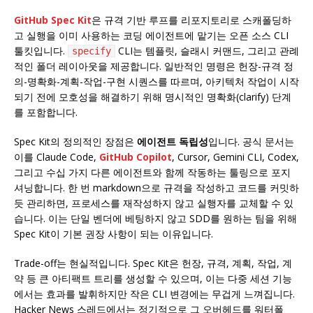
GitHub Spec Kit
은 규격 기반 루프를 리포지토리로 스캐폴딩하
고 실행을 이미 사용하는 코딩 에이전트에 맡기는 오픈 소스 CLI
툴킷입니다.
CLI는 템플릿, 슬래시 커맨드, 그리고 관례
specify
적인 폴더 레이아웃을 제공합니다. 일반적인 명령은 헌장-규격 정
의-명확화-계획-작업-구현 시퀀스를 따르며, 아키텍처 작업이 시작
되기 전에 모호성을 해결하기 위해 명시적인 명확화(clarify) 단계
를 포함합니다.
Spec Kit의 정의적인 장점은
에이전트 독립성
입니다. 공식 문서는
이를 Claude Code,
GitHub Copilot
, Cursor, Gemini CLI, Codex,
그리고 수십 가지 다른 에이전트와 함께 작동하는 툴링으로 포지
셔닝합니다. 한 번 markdown으로 규격을 작성하고 코드를 커밋하
듯 관리하면, 프로세스를 재작성하지 않고 실행자를 교체할 수 있
습니다. 이는 단일 벤더에 베팅하지 않고 SDD를 원하는 팀을 위해
Spec Kit이 기본 권장 사항이 되는 이유입니다.
Trade-off는 현실적입니다. Spec Kit은 헌장, 규격, 계획, 작업, 계
약 등 큰 아티팩트 트리를 생성할 수 있으며, 이는 다중 세션 기능
에서는 효과를 발휘하지만 작은 CLI 변경에는 무겁게 느껴집니다.
Hacker News 스레드에서는 정기적으로 그 오버헤드를 워터폴