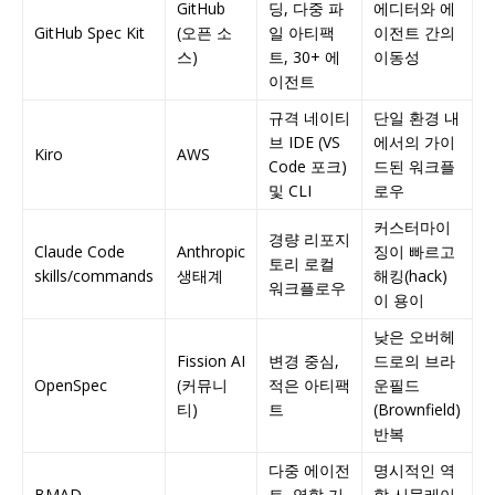
GitHub
딩, 다중 파
에디터와 에
GitHub Spec Kit
(오픈 소
일 아티팩
이전트 간의
스)
트, 30+ 에
이동성
이전트
규격 네이티
단일 환경 내
브 IDE (VS
에서의 가이
Kiro
AWS
Code 포크)
드된 워크플
및 CLI
로우
커스터마이
경량 리포지
Claude Code
Anthropic
징이 빠르고
토리 로컬
skills/commands
생태계
해킹(hack)
워크플로우
이 용이
낮은 오버헤
Fission AI
변경 중심,
드로의 브라
OpenSpec
(커뮤니
적은 아티팩
운필드
티)
트
(Brownfield)
반복
다중 에이전
명시적인 역
BMAD-
트, 역할 기
할 시뮬레이