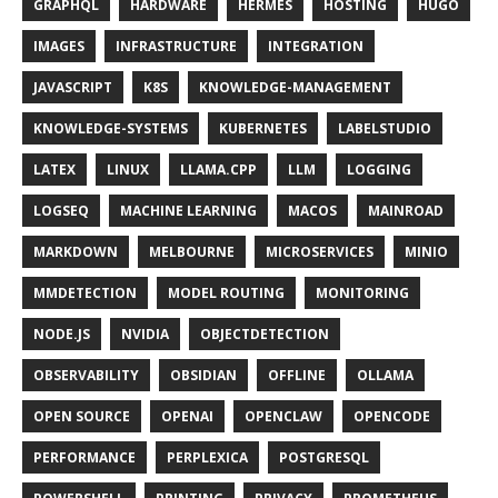
GRAPHQL
HARDWARE
HERMES
HOSTING
HUGO
IMAGES
INFRASTRUCTURE
INTEGRATION
JAVASCRIPT
K8S
KNOWLEDGE-MANAGEMENT
KNOWLEDGE-SYSTEMS
KUBERNETES
LABELSTUDIO
LATEX
LINUX
LLAMA.CPP
LLM
LOGGING
LOGSEQ
MACHINE LEARNING
MACOS
MAINROAD
MARKDOWN
MELBOURNE
MICROSERVICES
MINIO
MMDETECTION
MODEL ROUTING
MONITORING
NODE.JS
NVIDIA
OBJECTDETECTION
OBSERVABILITY
OBSIDIAN
OFFLINE
OLLAMA
OPEN SOURCE
OPENAI
OPENCLAW
OPENCODE
PERFORMANCE
PERPLEXICA
POSTGRESQL