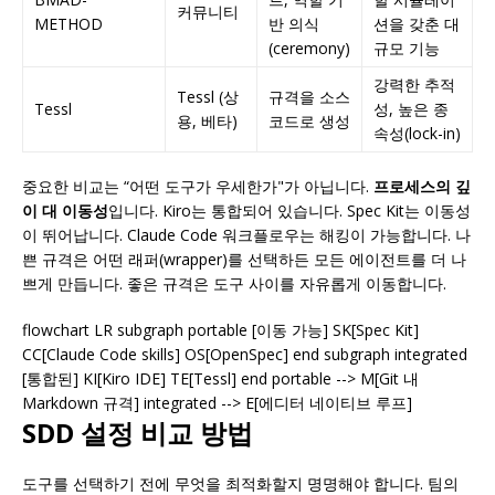
커뮤니티
METHOD
반 의식
션을 갖춘 대
(ceremony)
규모 기능
강력한 추적
Tessl (상
규격을 소스
Tessl
성, 높은 종
용, 베타)
코드로 생성
속성(lock-in)
중요한 비교는 “어떤 도구가 우세한가"가 아닙니다.
프로세스의 깊
이 대 이동성
입니다. Kiro는 통합되어 있습니다. Spec Kit는 이동성
이 뛰어납니다. Claude Code 워크플로우는 해킹이 가능합니다. 나
쁜 규격은 어떤 래퍼(wrapper)를 선택하든 모든 에이전트를 더 나
쁘게 만듭니다. 좋은 규격은 도구 사이를 자유롭게 이동합니다.
flowchart LR subgraph portable [이동 가능] SK[Spec Kit]
CC[Claude Code skills] OS[OpenSpec] end subgraph integrated
[통합된] KI[Kiro IDE] TE[Tessl] end portable --> M[Git 내
Markdown 규격] integrated --> E[에디터 네이티브 루프]
SDD 설정 비교 방법
도구를 선택하기 전에 무엇을 최적화할지 명명해야 합니다. 팀의