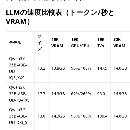
LLMの速度比較表（トークン/秒と
VRAM）
サ
19K
19K
19K
32K
モデル
イ
VRAM
GPU/CPU
T/s
VRAM
ズ
Qwen3.6-
35B-A3B-
13.2
13.8GB
96%/100%
147.5
14.0GB
UD-
IQ3_XXS
Qwen3.6-
35B-A3B-
17.7
14.3GB
62%/266%
95.0
14.9GB
UD-IQ4_XS
Qwen3.5-
35B-A3B-
13.6
14.3GB
93%/100%
136.4
14.6GB
UD-IQ3_S