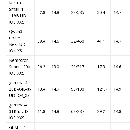
Mistral-
Small-4-
42.8
14.8
28/585
30.4
14.7
119B UD-
IQ3_XXS
Qwen3-
Coder-
38.4
14.6
32/460
41.1
14.7
Next-UD-
IQ4_XS
Nemotron
Super 120b
56.2
15.0
26/517
17.5
14.6
IQ3_XXS
gemma-4-
26B-A4B-it-
13.4
14.7
95/100
121.7
14.9
UD-IQ4_XS
gemma-4-
31B-it-UD-
11.8
14.8
68/287
29.2
14.8
IQ3_XXS
GLM-4.7-