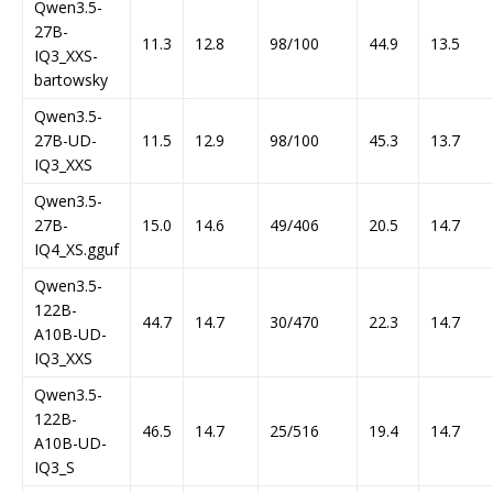
Qwen3.5-
27B-
11.3
12.8
98/100
44.9
13.5
IQ3_XXS-
bartowsky
Qwen3.5-
27B-UD-
11.5
12.9
98/100
45.3
13.7
IQ3_XXS
Qwen3.5-
27B-
15.0
14.6
49/406
20.5
14.7
IQ4_XS.gguf
Qwen3.5-
122B-
44.7
14.7
30/470
22.3
14.7
A10B-UD-
IQ3_XXS
Qwen3.5-
122B-
46.5
14.7
25/516
19.4
14.7
A10B-UD-
IQ3_S