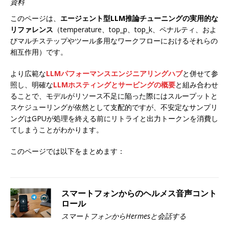
資料
このページは、
エージェント型LLM推論チューニングの実用的な
リファレンス
（temperature、top_p、top_k、ペナルティ、およ
びマルチステップやツール多用なワークフローにおけるそれらの
相互作用）です。
より広範な
LLMパフォーマンスエンジニアリングハブ
と併せて参
照し、明確な
LLMホスティングとサービングの概要
と組み合わせ
ることで、モデルがリソース不足に陥った際にはスループットと
スケジューリングが依然として支配的ですが、不安定なサンプリ
ングはGPUが処理を終える前にリトライと出力トークンを消費し
てしまうことがわかります。
このページでは以下をまとめます：
スマートフォンからのヘルメス音声コント
ロール
スマートフォンからHermesと会話する