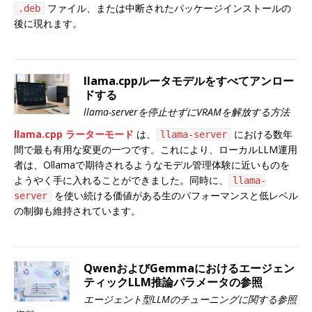
ファイル、または中断されたパッケージインストールの
.deb
後に現れます。
llama.cppルータモデルをすべてアンロー
ドする
llama-serverを停止せずにVRAMを解放する方法
llama.cpp ラーターモード
は、
における数年
llama-server
間で最も有用な変更の一つです。これにより、ローカルLLM運用
者は、Ollamaで期待されるようなモデル管理体験に近いものを
ようやく手に入れることができました。同時に、
llama-
を使い続ける価値がある生のパフォーマンスと低レベル
server
の制御も維持されています。
QwenおよびGemmaにおけるエージェン
ティックLLM推論パラメータの参照
エージェント型LLMのチューニングに関する参照