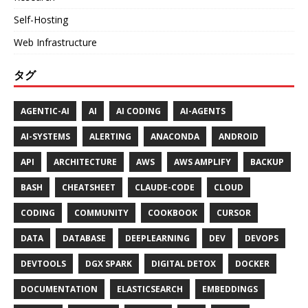
Self-Hosting
Web Infrastructure
タグ
AGENTIC-AI
AI
AI CODING
AI-AGENTS
AI-SYSTEMS
ALERTING
ANACONDA
ANDROID
API
ARCHITECTURE
AWS
AWS AMPLIFY
BACKUP
BASH
CHEATSHEET
CLAUDE-CODE
CLOUD
CODING
COMMUNITY
COOKBOOK
CURSOR
DATA
DATABASE
DEEPLEARNING
DEV
DEVOPS
DEVTOOLS
DGX SPARK
DIGITAL DETOX
DOCKER
DOCUMENTATION
ELASTICSEARCH
EMBEDDINGS