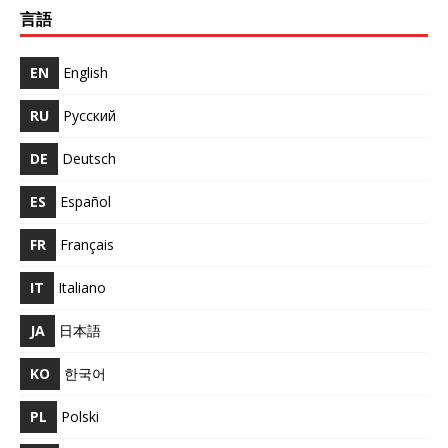
言語
EN
English
RU
Русский
DE
Deutsch
ES
Español
FR
Français
IT
Italiano
JA
日本語
KO
한국어
PL
Polski