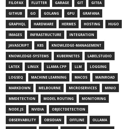
FILOFAX
FLUTTER
GARAGE
GIT
GITEA
GITHUB
GO
GOLANG
GPU
GRAFANA
GRAPHQL
HARDWARE
HERMES
HOSTING
HUGO
IMAGES
INFRASTRUCTURE
INTEGRATION
JAVASCRIPT
K8S
KNOWLEDGE-MANAGEMENT
KNOWLEDGE-SYSTEMS
KUBERNETES
LABELSTUDIO
LATEX
LINUX
LLAMA.CPP
LLM
LOGGING
LOGSEQ
MACHINE LEARNING
MACOS
MAINROAD
MARKDOWN
MELBOURNE
MICROSERVICES
MINIO
MMDETECTION
MODEL ROUTING
MONITORING
NODE.JS
NVIDIA
OBJECTDETECTION
OBSERVABILITY
OBSIDIAN
OFFLINE
OLLAMA