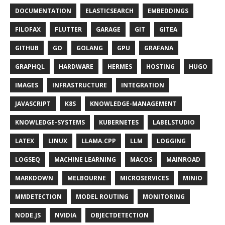
DOCUMENTATION
ELASTICSEARCH
EMBEDDINGS
FILOFAX
FLUTTER
GARAGE
GIT
GITEA
GITHUB
GO
GOLANG
GPU
GRAFANA
GRAPHQL
HARDWARE
HERMES
HOSTING
HUGO
IMAGES
INFRASTRUCTURE
INTEGRATION
JAVASCRIPT
K8S
KNOWLEDGE-MANAGEMENT
KNOWLEDGE-SYSTEMS
KUBERNETES
LABELSTUDIO
LATEX
LINUX
LLAMA.CPP
LLM
LOGGING
LOGSEQ
MACHINE LEARNING
MACOS
MAINROAD
MARKDOWN
MELBOURNE
MICROSERVICES
MINIO
MMDETECTION
MODEL ROUTING
MONITORING
NODE.JS
NVIDIA
OBJECTDETECTION