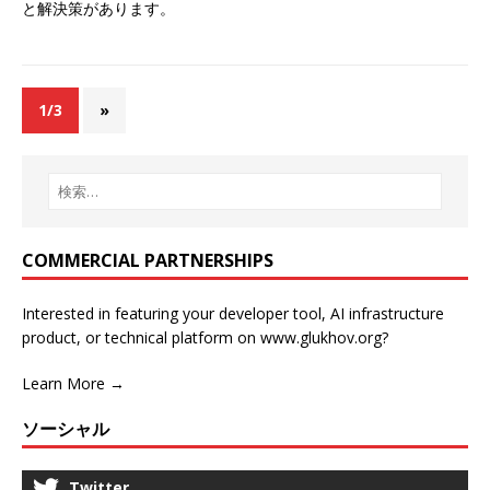
と解決策があります。
1/3
»
COMMERCIAL PARTNERSHIPS
Interested in featuring your developer tool, AI infrastructure
product, or technical platform on www.glukhov.org?
Learn More →
ソーシャル
Twitter