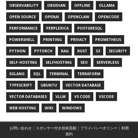
OBSERVABILITY
OBSIDIAN
OFFLINE
OLLAMA
OPEN SOURCE
OPENAI
OPENCLAW
OPENCODE
PERFORMANCE
PERPLEXICA
POSTGRESQL
POWERSHELL
PRINTING
PRIVACY
PROMETHEUS
PYTHON
PYTORCH
RAG
RUST
S3
SECURITY
SELF-HOSTING
SELFHOSTING
SEO
SERVERLESS
SGLANG
SQL
TERMINAL
TERRAFORM
TYPESCRIPT
UBUNTU
VECTOR DATABASE
VECTOR DATABASES
VLLM
VS CODE
VSCODE
WEB HOSTING
WIKI
WINDOWS
お問い合わせ
|
スポンサー付き技術貢献
|
プライバシーポリシー
|
利用
規約