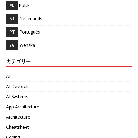
PL
Polski
NL
Nederlands
PT
Português
SV
Svenska
カテゴリー
AI
AI Devtools
AI Systems
App Architecture
Architecture
Cheatsheet
Coding