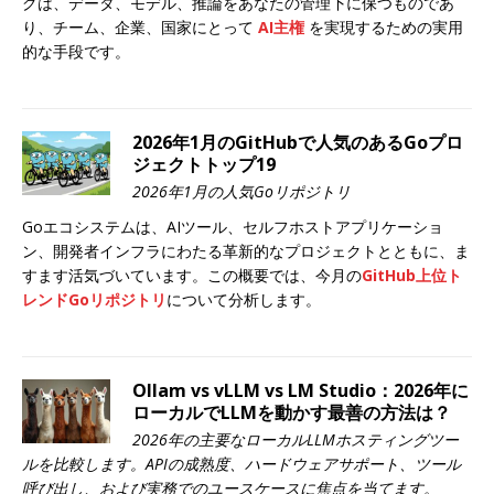
グは、データ、モデル、推論をあなたの管理下に保つものであ
り、チーム、企業、国家にとって
AI主権
を実現するための実用
的な手段です。
2026年1月のGitHubで人気のあるGoプロ
ジェクトトップ19
2026年1月の人気Goリポジトリ
Goエコシステムは、AIツール、セルフホストアプリケーショ
ン、開発者インフラにわたる革新的なプロジェクトとともに、ま
すます活気づいています。この概要では、今月の
GitHub上位ト
レンドGoリポジトリ
について分析します。
Ollam vs vLLM vs LM Studio：2026年に
ローカルでLLMを動かす最善の方法は？
2026年の主要なローカルLLMホスティングツー
ルを比較します。APIの成熟度、ハードウェアサポート、ツール
呼び出し、および実務でのユースケースに焦点を当てます。