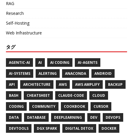
RAG
Research
Self-Hosting
Web Infrastructure
タグ
AGENTIC-AI
AI
AI CODING
AI-AGENTS
AI-SYSTEMS
ALERTING
ANACONDA
ANDROID
API
ARCHITECTURE
AWS
AWS AMPLIFY
BACKUP
BASH
CHEATSHEET
CLAUDE-CODE
CLOUD
CODING
COMMUNITY
COOKBOOK
CURSOR
DATA
DATABASE
DEEPLEARNING
DEV
DEVOPS
DEVTOOLS
DGX SPARK
DIGITAL DETOX
DOCKER