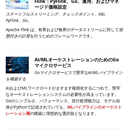
Flink：PyFlink、Go、運用、およびマネ
ージド価格設定
ステートフルストリーミング、チェックポイント、K8s、
PyFlink、Go。
Apache Flink は、有界および無界のデータストリームに対して
状
態付きの計算
を行うためのフレームワークです。
AI/MLオーケストレーションのためのGo
マイクロサービス
Goマイクロサービスで堅牢なAI/MLパイプライン
を構築する
AIおよびMLワークロードがますます複雑化するにつれて、堅牢
なオーケストレーションシステムの必要性が高まっています。
Goのシンプルさ、パフォーマンス、並行処理能力は、モデル自
体がPythonで記述されていても、
MLパイプラインのオーケスト
レーション層
の構築に理想的な選択肢となります。