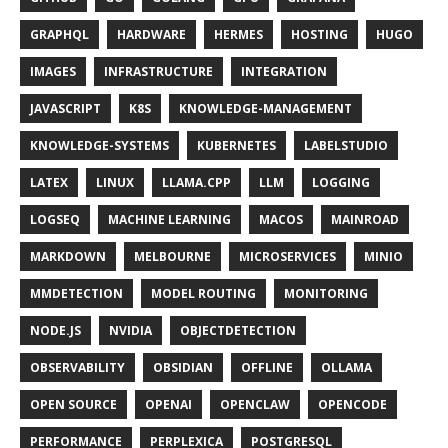
GRAPHQL
HARDWARE
HERMES
HOSTING
HUGO
IMAGES
INFRASTRUCTURE
INTEGRATION
JAVASCRIPT
K8S
KNOWLEDGE-MANAGEMENT
KNOWLEDGE-SYSTEMS
KUBERNETES
LABELSTUDIO
LATEX
LINUX
LLAMA.CPP
LLM
LOGGING
LOGSEQ
MACHINE LEARNING
MACOS
MAINROAD
MARKDOWN
MELBOURNE
MICROSERVICES
MINIO
MMDETECTION
MODEL ROUTING
MONITORING
NODE.JS
NVIDIA
OBJECTDETECTION
OBSERVABILITY
OBSIDIAN
OFFLINE
OLLAMA
OPEN SOURCE
OPENAI
OPENCLAW
OPENCODE
PERFORMANCE
PERPLEXICA
POSTGRESQL