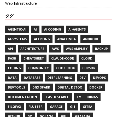
Web Infrastructure
タグ
AGENTIC-AI
AI
AI CODING
AI-AGENTS
AI-SYSTEMS
ALERTING
ANACONDA
ANDROID
API
ARCHITECTURE
AWS
AWS AMPLIFY
BACKUP
BASH
CHEATSHEET
CLAUDE-CODE
CLOUD
CODING
COMMUNITY
COOKBOOK
CURSOR
DATA
DATABASE
DEEPLEARNING
DEV
DEVOPS
DEVTOOLS
DGX SPARK
DIGITAL DETOX
DOCKER
DOCUMENTATION
ELASTICSEARCH
EMBEDDINGS
FILOFAX
FLUTTER
GARAGE
GIT
GITEA
GITHUB
GO
GOLANG
GPU
GRAFANA