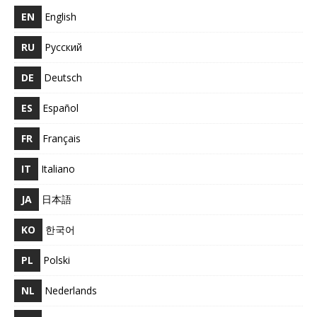
EN
English
RU
Русский
DE
Deutsch
ES
Español
FR
Français
IT
Italiano
JA
日本語
KO
한국어
PL
Polski
NL
Nederlands