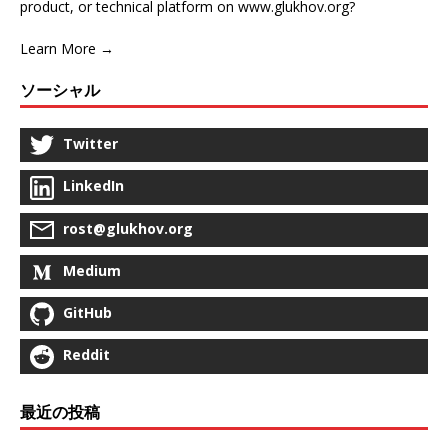
product, or technical platform on www.glukhov.org?
Learn More →
ソーシャル
Twitter
LinkedIn
rost@glukhov.org
Medium
GitHub
Reddit
最近の投稿