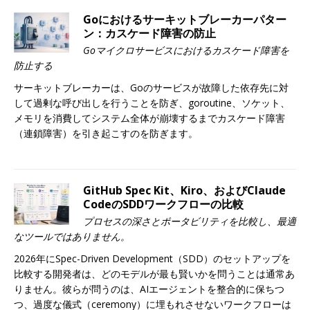
Goにおけるサーキットブレーカーパター
ン：カスケード障害の防止
Goマイクロサービスにおけるカスケード障害を
防止する
サーキットブレーカーは、Goのサービスが故障した依存先に対
して過剰な呼び出しを行うことを防ぎ、goroutine、ソケット、
メモリを消費してシステム全体が崩壊するまでカスケード障害
（連鎖障害）を引き起こすのを防ぎます。
GitHub Spec Kit、Kiro、およびClaude
CodeのSDDワークフローの比較
プロセスの深さとポータビリティを比較し、最適
なツールではありません。
2026年にSpec-Driven Development（SDD）のセットアップを
比較する開発者は、どのモデルが最も賢いかを問うことは通常あ
りません。彼らが問うのは、AIエージェントを整合的に保ちつ
つ、過度な儀式（ceremony）に埋もれさせないワークフローは