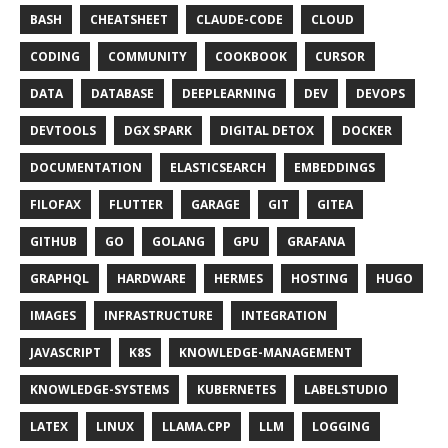
BASH
CHEATSHEET
CLAUDE-CODE
CLOUD
CODING
COMMUNITY
COOKBOOK
CURSOR
DATA
DATABASE
DEEPLEARNING
DEV
DEVOPS
DEVTOOLS
DGX SPARK
DIGITAL DETOX
DOCKER
DOCUMENTATION
ELASTICSEARCH
EMBEDDINGS
FILOFAX
FLUTTER
GARAGE
GIT
GITEA
GITHUB
GO
GOLANG
GPU
GRAFANA
GRAPHQL
HARDWARE
HERMES
HOSTING
HUGO
IMAGES
INFRASTRUCTURE
INTEGRATION
JAVASCRIPT
K8S
KNOWLEDGE-MANAGEMENT
KNOWLEDGE-SYSTEMS
KUBERNETES
LABELSTUDIO
LATEX
LINUX
LLAMA.CPP
LLM
LOGGING