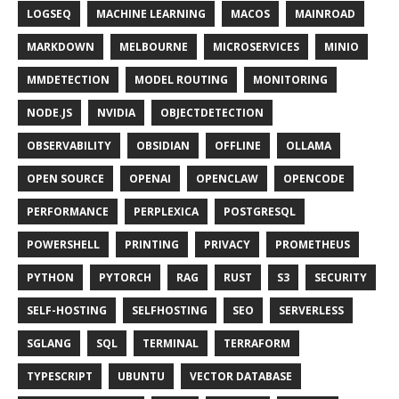
LOGSEQ
MACHINE LEARNING
MACOS
MAINROAD
MARKDOWN
MELBOURNE
MICROSERVICES
MINIO
MMDETECTION
MODEL ROUTING
MONITORING
NODE.JS
NVIDIA
OBJECTDETECTION
OBSERVABILITY
OBSIDIAN
OFFLINE
OLLAMA
OPEN SOURCE
OPENAI
OPENCLAW
OPENCODE
PERFORMANCE
PERPLEXICA
POSTGRESQL
POWERSHELL
PRINTING
PRIVACY
PROMETHEUS
PYTHON
PYTORCH
RAG
RUST
S3
SECURITY
SELF-HOSTING
SELFHOSTING
SEO
SERVERLESS
SGLANG
SQL
TERMINAL
TERRAFORM
TYPESCRIPT
UBUNTU
VECTOR DATABASE