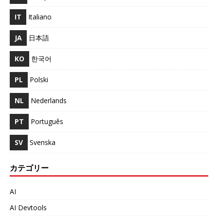
IT
Italiano
JA
日本語
KO
한국어
PL
Polski
NL
Nederlands
PT
Português
SV
Svenska
カテゴリー
AI
AI Devtools