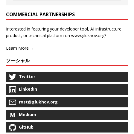
COMMERCIAL PARTNERSHIPS
Interested in featuring your developer tool, AI infrastructure
product, or technical platform on www.glukhov.org?
Learn More →
ソーシャル
Twitter
LinkedIn
rost@glukhov.org
Medium
GitHub