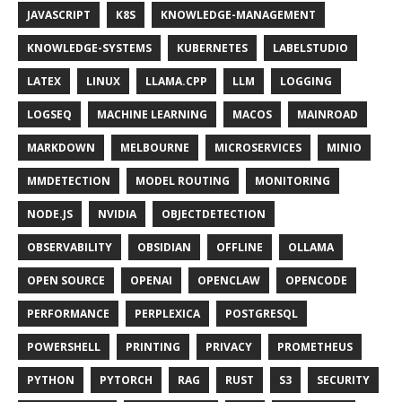
JAVASCRIPT
K8S
KNOWLEDGE-MANAGEMENT
KNOWLEDGE-SYSTEMS
KUBERNETES
LABELSTUDIO
LATEX
LINUX
LLAMA.CPP
LLM
LOGGING
LOGSEQ
MACHINE LEARNING
MACOS
MAINROAD
MARKDOWN
MELBOURNE
MICROSERVICES
MINIO
MMDETECTION
MODEL ROUTING
MONITORING
NODE.JS
NVIDIA
OBJECTDETECTION
OBSERVABILITY
OBSIDIAN
OFFLINE
OLLAMA
OPEN SOURCE
OPENAI
OPENCLAW
OPENCODE
PERFORMANCE
PERPLEXICA
POSTGRESQL
POWERSHELL
PRINTING
PRIVACY
PROMETHEUS
PYTHON
PYTORCH
RAG
RUST
S3
SECURITY