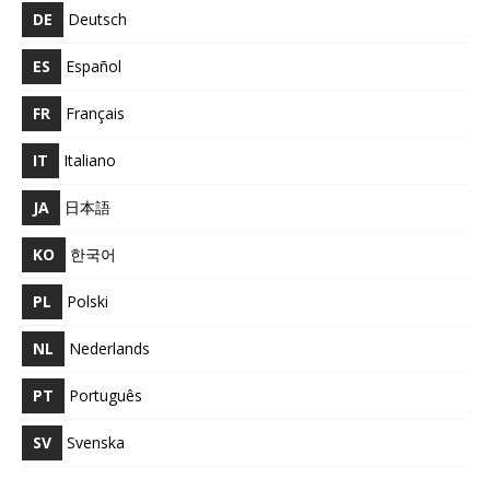
DE
Deutsch
ES
Español
FR
Français
IT
Italiano
JA
日本語
KO
한국어
PL
Polski
NL
Nederlands
PT
Português
SV
Svenska