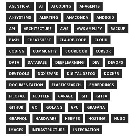
AGENTIC-AI
AI
AI CODING
AI-AGENTS
AI-SYSTEMS
ALERTING
ANACONDA
ANDROID
API
ARCHITECTURE
AWS
AWS AMPLIFY
BACKUP
BASH
CHEATSHEET
CLAUDE-CODE
CLOUD
CODING
COMMUNITY
COOKBOOK
CURSOR
DATA
DATABASE
DEEPLEARNING
DEV
DEVOPS
DEVTOOLS
DGX SPARK
DIGITAL DETOX
DOCKER
DOCUMENTATION
ELASTICSEARCH
EMBEDDINGS
FILOFAX
FLUTTER
GARAGE
GIT
GITEA
GITHUB
GO
GOLANG
GPU
GRAFANA
GRAPHQL
HARDWARE
HERMES
HOSTING
HUGO
IMAGES
INFRASTRUCTURE
INTEGRATION