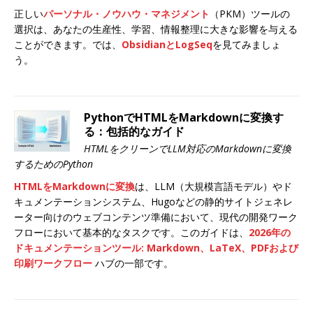
正しい
パーソナル・ノウハウ・マネジメント
（PKM）ツールの
選択は、あなたの生産性、学習、情報整理に大きな影響を与える
ことができます。では、
ObsidianとLogSeq
を見てみましょ
う。
PythonでHTMLをMarkdownに変換す
る：包括的なガイド
HTMLをクリーンでLLM対応のMarkdownに変換
するためのPython
HTMLをMarkdownに変換
は、LLM（大規模言語モデル）やド
キュメンテーションシステム、Hugoなどの静的サイトジェネレ
ーター向けのウェブコンテンツ準備において、現代の開発ワーク
フローにおいて基本的なタスクです。このガイドは、
2026年の
ドキュメンテーションツール: Markdown、LaTeX、PDFおよび
印刷ワークフロー
ハブの一部です。