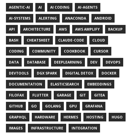
AGENTIC-AI
AI
AI CODING
AI-AGENTS
AI-SYSTEMS
ALERTING
ANACONDA
ANDROID
API
ARCHITECTURE
AWS
AWS AMPLIFY
BACKUP
BASH
CHEATSHEET
CLAUDE-CODE
CLOUD
CODING
COMMUNITY
COOKBOOK
CURSOR
DATA
DATABASE
DEEPLEARNING
DEV
DEVOPS
DEVTOOLS
DGX SPARK
DIGITAL DETOX
DOCKER
DOCUMENTATION
ELASTICSEARCH
EMBEDDINGS
FILOFAX
FLUTTER
GARAGE
GIT
GITEA
GITHUB
GO
GOLANG
GPU
GRAFANA
GRAPHQL
HARDWARE
HERMES
HOSTING
HUGO
IMAGES
INFRASTRUCTURE
INTEGRATION