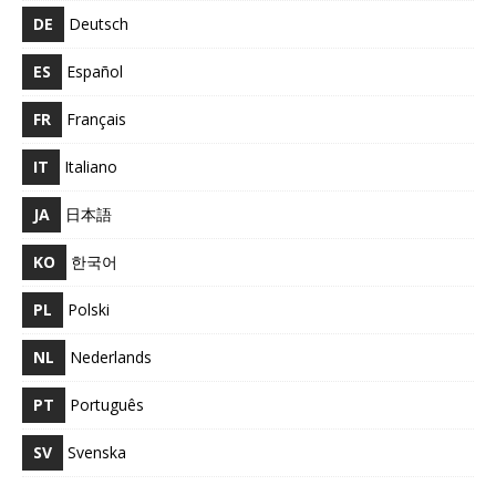
DE
Deutsch
ES
Español
FR
Français
IT
Italiano
JA
日本語
KO
한국어
PL
Polski
NL
Nederlands
PT
Português
SV
Svenska