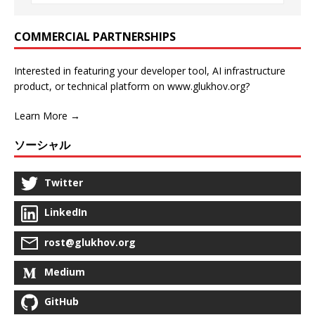
COMMERCIAL PARTNERSHIPS
Interested in featuring your developer tool, AI infrastructure
product, or technical platform on www.glukhov.org?
Learn More →
ソーシャル
Twitter
LinkedIn
rost@glukhov.org
Medium
GitHub