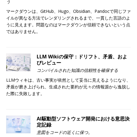
う
マークダウンは、GitHub、Hugo、Obsidian、Pandocで同じファ
イルが異なる方法でレンダリングされるまで、一貫した言語のよ
うに見えます。問題なのはマークダウンが信頼できないという点
ではありません。
LLM Wikiの保守：ドリフト、矛盾、およ
びレビュー
コンパイルされた知識の信頼性を確保する
LLMウィキは、古い事実が依然として妥当に見えるようになり、
矛盾が磨き上げられ、生成された要約が元々の情報源から逸脱し
た際に失敗します。
AI駆動型ソフトウェア開発における意思決
定記録
意図をコードの近くに保つ。