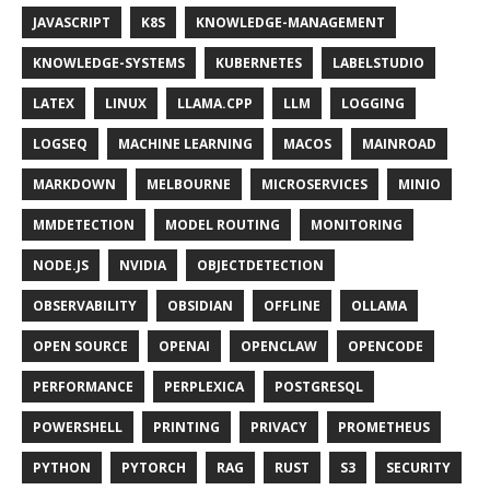
JAVASCRIPT
K8S
KNOWLEDGE-MANAGEMENT
KNOWLEDGE-SYSTEMS
KUBERNETES
LABELSTUDIO
LATEX
LINUX
LLAMA.CPP
LLM
LOGGING
LOGSEQ
MACHINE LEARNING
MACOS
MAINROAD
MARKDOWN
MELBOURNE
MICROSERVICES
MINIO
MMDETECTION
MODEL ROUTING
MONITORING
NODE.JS
NVIDIA
OBJECTDETECTION
OBSERVABILITY
OBSIDIAN
OFFLINE
OLLAMA
OPEN SOURCE
OPENAI
OPENCLAW
OPENCODE
PERFORMANCE
PERPLEXICA
POSTGRESQL
POWERSHELL
PRINTING
PRIVACY
PROMETHEUS
PYTHON
PYTORCH
RAG
RUST
S3
SECURITY