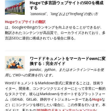
Hugoで多言語ウェブサイトのSEOを構成
する
`canonical`、`lang`および`hreflang`の使い方
Hugoウェブサイトの翻訳
は、GoogleやBingのランキングを向上させることができるが、
翻訳されたコンテンツが高品質で、ローカライズされており、多
言語SEOに適切に構成されている場合に限る。
ワードドキュメントをマーカードownに変
換する：完全ガイド
pandoc、python、またはオンラインツールを使
用してMDへの変換を行います。
WordドキュメントをMarkdown形式に変換することは、技術ラ
イター、開発者、コンテンツクリエイターにとって非常に一般的
なタスクです。彼らはMarkdownをサポートするプラットフォー
ム（GitHub、GitLab、静的サイトジェネレーターである
Hugo
な
ど）にコンテンツを移行したい場合に、この作業を行います。本
ガイドは、私たちの
2026年のドキュメンテーションツール: