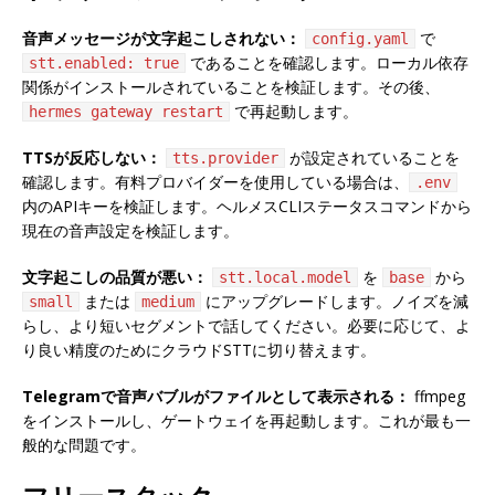
音声メッセージが文字起こしされない：
で
config.yaml
であることを確認します。ローカル依存
stt.enabled: true
関係がインストールされていることを検証します。その後、
で再起動します。
hermes gateway restart
TTSが反応しない：
が設定されていることを
tts.provider
確認します。有料プロバイダーを使用している場合は、
.env
内のAPIキーを検証します。ヘルメスCLIステータスコマンドから
現在の音声設定を検証します。
文字起こしの品質が悪い：
を
から
stt.local.model
base
または
にアップグレードします。ノイズを減
small
medium
らし、より短いセグメントで話してください。必要に応じて、よ
り良い精度のためにクラウドSTTに切り替えます。
Telegramで音声バブルがファイルとして表示される：
ffmpeg
をインストールし、ゲートウェイを再起動します。これが最も一
般的な問題です。