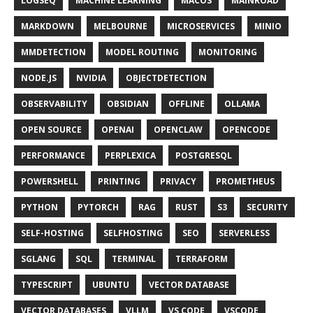
LOGSEQ
MACHINE LEARNING
MACOS
MAINROAD
MARKDOWN
MELBOURNE
MICROSERVICES
MINIO
MMDETECTION
MODEL ROUTING
MONITORING
NODE.JS
NVIDIA
OBJECTDETECTION
OBSERVABILITY
OBSIDIAN
OFFLINE
OLLAMA
OPEN SOURCE
OPENAI
OPENCLAW
OPENCODE
PERFORMANCE
PERPLEXICA
POSTGRESQL
POWERSHELL
PRINTING
PRIVACY
PROMETHEUS
PYTHON
PYTORCH
RAG
RUST
S3
SECURITY
SELF-HOSTING
SELFHOSTING
SEO
SERVERLESS
SGLANG
SQL
TERMINAL
TERRAFORM
TYPESCRIPT
UBUNTU
VECTOR DATABASE
VECTOR DATABASES
VLLM
VS CODE
VSCODE