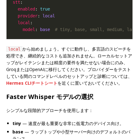
stt
enabled
: 
true
provider
: 
local
local
model
: 
base 
# tiny, base, small, medium, larg
から始めましょう。すぐに動作し、多言語のスピーチを
local
処理でき、継続的なコストも追加されません。ローカルセットア
ップがレイテンシまたは精度の要件を満たせない場合にのみ、
GroqまたはOpenAIに移行してください。プロバイダーをテスト
している間のコマンドレベルのセットアップと診断については、
Hermes CLIチートシート
を近くに置いておいてください。
Faster Whisper モデルの選択
シンプルな段階的アプローチを使用します：
tiny
— 速度が最も重要な非常に低電力のデバイス向け。
base
— ラップトップや小型サーバー向けのデフォルトのバ
ランス。