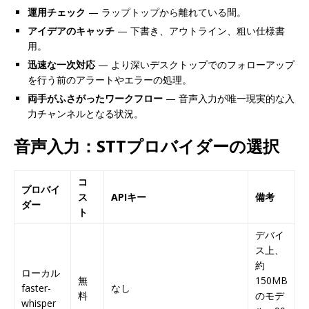
運用チェック
— ラップトップから離れている間。
アイデアのキャッチ
— 下書き、アウトライン、粗い仕様書
用。
迅速な一次対応
— より深いデスクトップでのフォローアップ
を行う前のアラートやエラーの処理。
両手がふさがったワークフロー
— 音声入力が唯一現実的な入
力チャンネルとなる状況。
音声入力：STTプロバイダーの選択
コ
プロバイ
ス
APIキー
備考
ダー
ト
デバイ
ス上、
約
ローカル
無
150MB
faster-
なし
料
のモデ
whisper