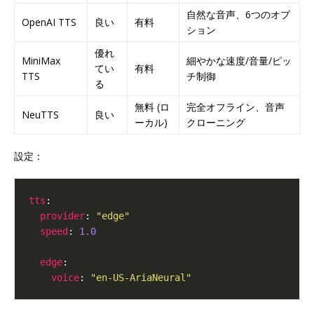
自然な音声、6つのオプ
OpenAI TTS
良い
有料
ション
優れ
MiniMax
細やかな速度/音量/ピッ
てい
有料
TTS
チ制御
る
無料 (ロ
完全オフライン、音声
NeuTTS
良い
ーカル)
クローニング
設定：
tts
provider
: 
"edge"
speed
: 
1.0
edge
voice
: 
"en-US-AriaNeural"