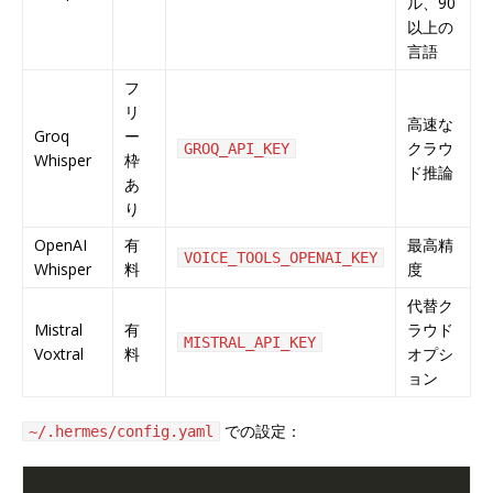
ル、90
以上の
言語
フ
リ
高速な
Groq
ー
クラウ
GROQ_API_KEY
Whisper
枠
ド推論
あ
り
OpenAI
有
最高精
VOICE_TOOLS_OPENAI_KEY
Whisper
料
度
代替ク
Mistral
有
ラウド
MISTRAL_API_KEY
Voxtral
料
オプシ
ョン
での設定：
~/.hermes/config.yaml