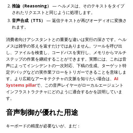
推論（Reasoning）
— ヘルメスは、そのテキストをタイプ
されたリクエストと同じように処理します。
音声合成（TTS）
— 返信テキストが再びオーディオに変換さ
れます。
消費者向けアシスタントとの重要な違いは実行の深さです。ヘル
メスは雑学の答えを返すだけではありません。ツールを呼び出
し、ファイルを検査し、コードパスを実行し、メモリからマルチ
ステップの作業を継続することができます。実際には、これは音
声によってインシデントの一次対応、下稿の生成、ターゲット特
定デバッグなどの実作業フローをトリガーできることを意味しま
す。より広範なアーキテクチャの文脈を知りたい場合は、
AI
Systems pillar
で、この音声レイヤーがローカルエージェント
インフラストラクチャにどのように適合するかを説明していま
す。
音声制御が優れた用途
キーボードの精度が必要ないが、まだ：