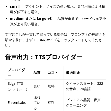
small
— アクセント、ノイズの多い環境、専門用語により精
度が低下する場合。
medium または large-v3
— 品質が重要で、ハードウェア予
算がより高い場合。
文字起こしが一貫して誤っている場合は、プロンプトの複雑さを
増やす前に、まずモデルのサイズをアップグレードしてくださ
い。
音声出力：TTSプロバイダー
プロバイダ
品質
コスト
最適用途
ー
Edge TTS
クイックスタート、322
良い
無料
(デフォルト)
の音声、74言語
優れ
プレミアム品質、音声
ElevenLabs
てい
有料
クローニング
る