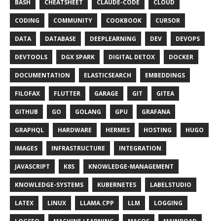
BASH
CHEATSHEET
CLAUDE-CODE
CLOUD
CODING
COMMUNITY
COOKBOOK
CURSOR
DATA
DATABASE
DEEPLEARNING
DEV
DEVOPS
DEVTOOLS
DGX SPARK
DIGITAL DETOX
DOCKER
DOCUMENTATION
ELASTICSEARCH
EMBEDDINGS
FILOFAX
FLUTTER
GARAGE
GIT
GITEA
GITHUB
GO
GOLANG
GPU
GRAFANA
GRAPHQL
HARDWARE
HERMES
HOSTING
HUGO
IMAGES
INFRASTRUCTURE
INTEGRATION
JAVASCRIPT
K8S
KNOWLEDGE-MANAGEMENT
KNOWLEDGE-SYSTEMS
KUBERNETES
LABELSTUDIO
LATEX
LINUX
LLAMA.CPP
LLM
LOGGING