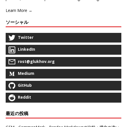
Learn More →
ソーシャル
Twitter
LinkedIn
rost@glukhov.org
Medium
GitHub
Reddit
最近の投稿