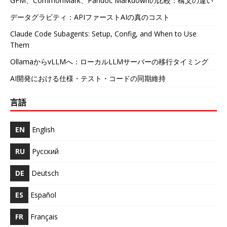
GFM、CommonMark、Pandoc Markdownの比較：構文の違い
データグラビティ：APIファーストAIの真のコスト
Claude Code Subagents: Setup, Config, and When to Use
Them
OllamaからvLLMへ：ローカルLLMサーバーの移行タイミング
AI開発における仕様・テスト・コードの同期維持
言語
EN
English
RU
Русский
DE
Deutsch
ES
Español
FR
Français