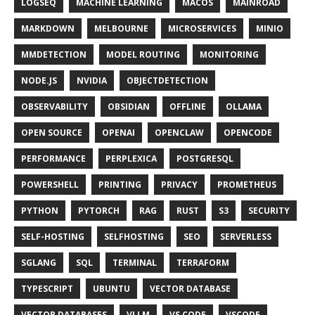
LOGSEQ
MACHINE LEARNING
MACOS
MAINROAD
MARKDOWN
MELBOURNE
MICROSERVICES
MINIO
MMDETECTION
MODEL ROUTING
MONITORING
NODE.JS
NVIDIA
OBJECTDETECTION
OBSERVABILITY
OBSIDIAN
OFFLINE
OLLAMA
OPEN SOURCE
OPENAI
OPENCLAW
OPENCODE
PERFORMANCE
PERPLEXICA
POSTGRESQL
POWERSHELL
PRINTING
PRIVACY
PROMETHEUS
PYTHON
PYTORCH
RAG
RUST
S3
SECURITY
SELF-HOSTING
SELFHOSTING
SEO
SERVERLESS
SGLANG
SQL
TERMINAL
TERRAFORM
TYPESCRIPT
UBUNTU
VECTOR DATABASE
VECTOR DATABASES
VLLM
VS CODE
VSCODE