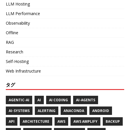
LLM Hosting
LLM Performance
Observability
Offline
RAG
Research
Self-Hosting
Web Infrastructure
タグ
AGENTIC-AI
AI
AI CODING
AI-AGENTS
AI-SYSTEMS
ALERTING
ANACONDA
ANDROID
API
ARCHITECTURE
AWS
AWS AMPLIFY
BACKUP