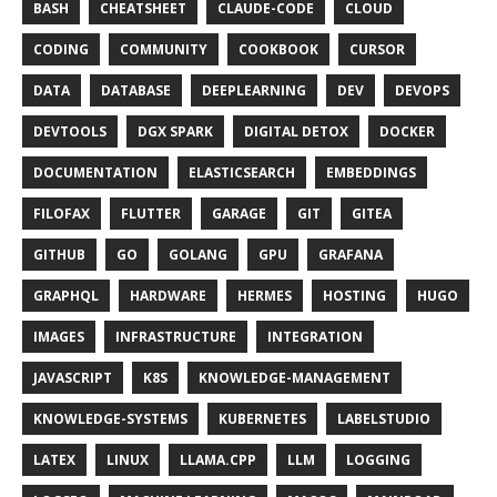
BASH
CHEATSHEET
CLAUDE-CODE
CLOUD
CODING
COMMUNITY
COOKBOOK
CURSOR
DATA
DATABASE
DEEPLEARNING
DEV
DEVOPS
DEVTOOLS
DGX SPARK
DIGITAL DETOX
DOCKER
DOCUMENTATION
ELASTICSEARCH
EMBEDDINGS
FILOFAX
FLUTTER
GARAGE
GIT
GITEA
GITHUB
GO
GOLANG
GPU
GRAFANA
GRAPHQL
HARDWARE
HERMES
HOSTING
HUGO
IMAGES
INFRASTRUCTURE
INTEGRATION
JAVASCRIPT
K8S
KNOWLEDGE-MANAGEMENT
KNOWLEDGE-SYSTEMS
KUBERNETES
LABELSTUDIO
LATEX
LINUX
LLAMA.CPP
LLM
LOGGING