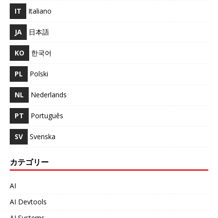
IT
Italiano
JA
日本語
KO
한국어
PL
Polski
NL
Nederlands
PT
Português
SV
Svenska
カテゴリー
AI
AI Devtools
AI Systems