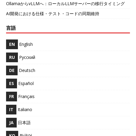
OllamaからvLLMへ：ローカルLLMサーバーの移行タイミング
AI開発における仕様・テスト・コードの同期維持
言語
EN
English
RU
Русский
DE
Deutsch
ES
Español
FR
Français
IT
Italiano
JA
日本語
KO
한국어