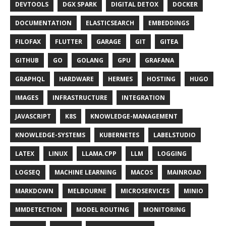
DEVTOOLS
DGX SPARK
DIGITAL DETOX
DOCKER
DOCUMENTATION
ELASTICSEARCH
EMBEDDINGS
FILOFAX
FLUTTER
GARAGE
GIT
GITEA
GITHUB
GO
GOLANG
GPU
GRAFANA
GRAPHQL
HARDWARE
HERMES
HOSTING
HUGO
IMAGES
INFRASTRUCTURE
INTEGRATION
JAVASCRIPT
K8S
KNOWLEDGE-MANAGEMENT
KNOWLEDGE-SYSTEMS
KUBERNETES
LABELSTUDIO
LATEX
LINUX
LLAMA.CPP
LLM
LOGGING
LOGSEQ
MACHINE LEARNING
MACOS
MAINROAD
MARKDOWN
MELBOURNE
MICROSERVICES
MINIO
MMDETECTION
MODEL ROUTING
MONITORING