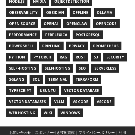
NODE.JS
NVIDIA
OBJECTDETECTION
OBSERVABILITY
OBSIDIAN
OFFLINE
OLLAMA
OPEN SOURCE
OPENAI
OPENCLAW
OPENCODE
PERFORMANCE
PERPLEXICA
POSTGRESQL
POWERSHELL
PRINTING
PRIVACY
PROMETHEUS
PYTHON
PYTORCH
RAG
RUST
S3
SECURITY
SELF-HOSTING
SELFHOSTING
SEO
SERVERLESS
SGLANG
SQL
TERMINAL
TERRAFORM
TYPESCRIPT
UBUNTU
VECTOR DATABASE
VECTOR DATABASES
VLLM
VS CODE
VSCODE
WEB HOSTING
WIKI
WINDOWS
お問い合わせ
|
スポンサー付き技術貢献
|
プライバシーポリシー
|
利用