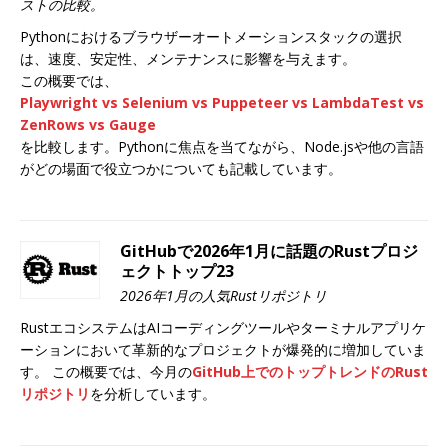
ストの比較。
Pythonにおけるブラウザーオートメーションスタックの選択
は、速度、安定性、メンテナンスに影響を与えます。
この概要では、
Playwright
vs
Selenium
vs
Puppeteer
vs
LambdaTest
vs
ZenRows
vs
Gauge
を比較します。Pythonに焦点を当てながら、Node.jsや他の言語
がどの場面で役立つかについても記載しています。
GitHubで2026年1月に話題のRustプロジ
ェクトトップ23
2026年1月の人気Rustリポジトリ
RustエコシステムはAIコーディングツールやターミナルアプリケ
ーションにおいて革新的なプロジェクトが爆発的に増加していま
す。 この概要では、今月の
GitHub上でのトップトレンドのRust
リポジトリ
を分析しています。