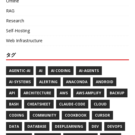
Offline
RAG
Research
Self-Hosting
Web Infrastructure
タグ
AGENTIC-AI
AI
AI CODING
AI-AGENTS
AI-SYSTEMS
ALERTING
ANACONDA
ANDROID
API
ARCHITECTURE
AWS
AWS AMPLIFY
BACKUP
BASH
CHEATSHEET
CLAUDE-CODE
CLOUD
CODING
COMMUNITY
COOKBOOK
CURSOR
DATA
DATABASE
DEEPLEARNING
DEV
DEVOPS