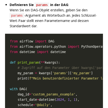
Definieren Sie
in der DAG
:
params
Wenn Sie ein DAG-Objekt erstellen, geben Sie den
-Argument als Wörterbuch an. Jedes Schlüssel-
params
Wert-Paar stellt einen Parametername und dessen
Standardwert dar.
from
 airflow 
import
from
 airflow.operators.python 
import
from
 datetime 
import
def
print_param
(
**
# Zugriff auf den Parameter über kwargs['param
    my_param 
=
 kwargs[
'params'
][
'my_param'
    print(
f
"Mein benutzerdefinierter Parameter lau
with
    dag_id
=
'custom_params_example'
    start_date
=
datetime(
2024
, 
1
, 
1
    schedule
=
'@daily'