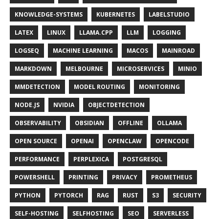
KNOWLEDGE-SYSTEMS
KUBERNETES
LABELSTUDIO
LATEX
LINUX
LLAMA.CPP
LLM
LOGGING
LOGSEQ
MACHINE LEARNING
MACOS
MAINROAD
MARKDOWN
MELBOURNE
MICROSERVICES
MINIO
MMDETECTION
MODEL ROUTING
MONITORING
NODE.JS
NVIDIA
OBJECTDETECTION
OBSERVABILITY
OBSIDIAN
OFFLINE
OLLAMA
OPEN SOURCE
OPENAI
OPENCLAW
OPENCODE
PERFORMANCE
PERPLEXICA
POSTGRESQL
POWERSHELL
PRINTING
PRIVACY
PROMETHEUS
PYTHON
PYTORCH
RAG
RUST
S3
SECURITY
SELF-HOSTING
SELFHOSTING
SEO
SERVERLESS