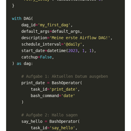
with
    dag_id
=
'my_first_dag'
    default_args
=
    description
=
'Meine erste Airflow DAG!'
    schedule_interval
=
'@daily'
    start_date
=
datetime(
2023
, 
1
, 
1
    catchup
=
False
) 
as
# Aufgabe 1: Aktuellen Datum ausgeben
    print_date 
=
        task_id
=
'print_date'
        bash_command
=
'date'
# Aufgabe 2: Hallo sagen
    say_hello 
=
        task_id
=
'say_hello'