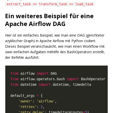
extract_task >> transform_task >> load_task
Ein weiteres Beispiel für eine
Apache Airflow DAG
Hier ist ein einfaches Beispiel, wie man eine DAG (gerichteter
azyklischer Graph) in Apache Airflow mit Python codiert.
Dieses Beispiel veranschaulicht, wie man einen Workflow mit
zwei einfachen Aufgaben mithilfe des BashOperators erstellt,
der Befehle ausführt:
from
 airflow 
import
from
 airflow.operators.bash 
import
from
 datetime 
import
default_args 
=
'owner'
: 
'airflow'
'retries'
: 
1
'retry_delay'
: timedelta(minutes
=
5