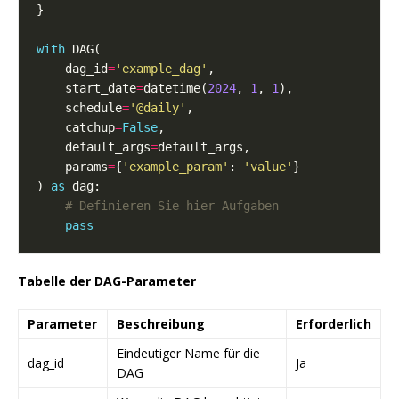
with
    dag_id
=
'example_dag'
    start_date
=
datetime(
2024
, 
1
, 
1
    schedule
=
'@daily'
    catchup
=
False
    default_args
=
    params
=
{
'example_param'
: 
'value'
) 
as
# Definieren Sie hier Aufgaben
pass
Tabelle der DAG-Parameter
Parameter
Beschreibung
Erforderlich
Eindeutiger Name für die
dag_id
Ja
DAG