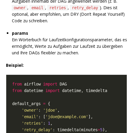
Aufgaben innerhalb der DAG angewendet werden (z. B.
,
,
,
). Dies ist
owner
email
retries
retry_delay
optional, aber empfohlen, um DRY (Don’t Repeat Yourself)
Code zu schreiben.
params
Ein Wörterbuch für Laufzeitkonfigurationsparameter, das es
ermöglicht, Werte zu Aufgaben zur Laufzeit zu übergeben
und Ihre DAGs flexibler zu machen.
Beispiel:
from
 airflow 
import
from
 datetime 
import
default_args 
=
'owner'
: 
'jdoe'
'email'
: [
'jdoe@example.com'
'retries'
: 
1
'retry_delay'
: timedelta(minutes
=
5