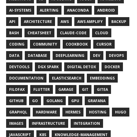
AI-SYSTEMS
ALERTING
ANACONDA
ANDROID
API
ARCHITECTURE
AWS
AWS AMPLIFY
BACKUP
BASH
CHEATSHEET
CLAUDE-CODE
CLOUD
CODING
COMMUNITY
COOKBOOK
CURSOR
DATA
DATABASE
DEEPLEARNING
DEV
DEVOPS
DEVTOOLS
DGX SPARK
DIGITAL DETOX
DOCKER
DOCUMENTATION
ELASTICSEARCH
EMBEDDINGS
FILOFAX
FLUTTER
GARAGE
GIT
GITEA
GITHUB
GO
GOLANG
GPU
GRAFANA
GRAPHQL
HARDWARE
HERMES
HOSTING
HUGO
IMAGES
INFRASTRUCTURE
INTEGRATION
JAVASCRIPT
K8S
KNOWLEDGE-MANAGEMENT