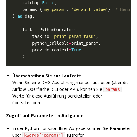
    catchup
=
False
    params
=
{
'my_param'
: 
'default_value'
}  
# Benutz
) 
as
    task 
=
        task_id
=
'print_param_task'
        python_callable
=
        provide_context
=
True
Überschreiben Sie zur Laufzeit
:
Wenn Sie eine DAG-Ausführung manuell auslösen (über die
Airflow-Oberfläche, CLI oder API), können Sie
-
params
Werte für diese Ausführung bereitstellen oder
überschreiben.
Zugriff auf Parameter in Aufgaben
In der Python-Funktion Ihrer Aufgabe können Sie Parameter
über
zugreifen.
kwargs['params']