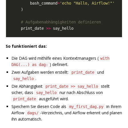
        bash_command
=
'echo "Hallo, Airflow!"'
# Aufgabenabhängigkeiten definieren
    print_date 
>>
So funktioniert das:
Die DAG wird mithilfe eines Kontextmanagers (
with
) definiert.
DAG(...) as dag:
Zwei Aufgaben werden erstellt:
und
print_date
.
say_hello
Die Abhängigkeit
stellt
print_date >> say_hello
sicher, dass
nur nach Abschluss von
say_hello
ausgeführt wird.
print_date
Speichern Sie diesen Code als
in Ihrem
my_first_dag.py
Airflow
-Verzeichnis, und Airflow erkennt und planen
dags/
ihn automatisch.