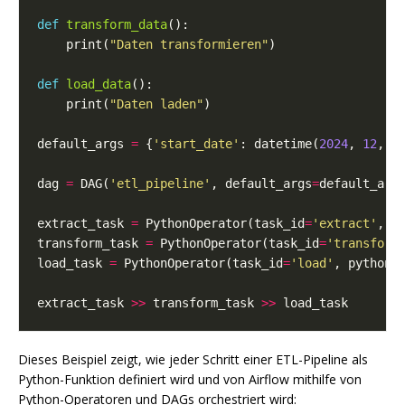
def
transform_data
    print(
"Daten transformieren"
def
load_data
    print(
"Daten laden"
default_args 
=
 {
'start_date'
: datetime(
2024
, 
12
, 
1
dag 
=
 DAG(
'etl_pipeline'
, default_args
=
default_arg
extract_task 
=
 PythonOperator(task_id
=
'extract'
, p
transform_task 
=
 PythonOperator(task_id
=
'transform
load_task 
=
 PythonOperator(task_id
=
'load'
, python_
extract_task 
>>
 transform_task 
>>
Dieses Beispiel zeigt, wie jeder Schritt einer ETL-Pipeline als
Python-Funktion definiert wird und von Airflow mithilfe von
Python-Operatoren und DAGs orchestriert wird: