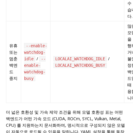
수
습
다.
많
모
을
유휴
행
--enable-
또는
거
watchdog-
멈춘
/
/
불
idle
--
LOCALAI_WATCHDOG_IDLE
백엔
정
enable-
LOCALAI_WATCHDOG_BUSY
드
백
watchdog-
중지
드
busy
때
용
니
더 넓은 호환성 및 가속 제약 조건을 위해 모델 호환성 표는 어떤
백엔드가 어떤 가속 모드 (CUDA, ROCm, SYCL, Vulkan, Metal,
CPU) 를 지원하는지 문서화하며, 명시적으로 구성되지 않은 모델
이 자동으로 로드될 수 있음을 알립니다. YAML 설정을 통해 동작