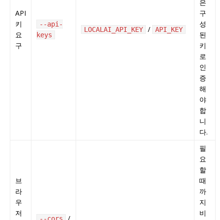
은
API
구
키
성
--api-
/
LOCALAI_API_KEY
API_KEY
요
된
keys
구
키
로
인
증
해
야
합
니
다.
필
요
할
브
때
라
까
우
지
저
비
/
--cors