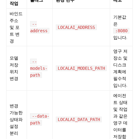
작업
바인드
기본값
주소
은
--
및 포
LOCALAI_ADDRESS
address
:8080
트 변
입니다.
경
영구 저
모델
장소 및
--
저장
디스크
models-
LOCALAI_MODELS_PATH
위치
계획에
path
변경
필수적
입니다.
에이전
트 상태
변경
및 작업
가능한
과 같은
--data-
상태와
LOCALAI_DATA_PATH
영구 데
path
설정
이터를
분리
저장합