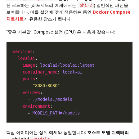
전 로드하는 (리포지토리 예제에서는
) 일반적인 패턴을
phi-2
보여줍니다. 이를 설정에 맞게 적응하는 동안
Docker Compose
치트시트
가 유용한 참조가 됩니다.
“좋은 기본값” Compose 설정 (CPU) 은 다음과 같습니다:
services
localai
image
: 
localai/localai:latest
container_name
: 
local-ai
ports
      - 
"8080:8080"
volumes
      - 
./models:/models
environment
      - 
MODELS_PATH=/models
핵심 아이디어는 상위 예제와 동일합니다:
호스트 모델 디렉터리