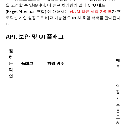
을 고정할 수 있습니다. 더 높은 처리량의 멀티 GPU 배포
(PagedAttention 포함) 에 대해서는
vLLM 빠른 시작 가이드
가 프
로덕션 지향 설정으로 비교 가능한 OpenAI 호환 서버를 안내합니
다.
API, 보안 및 UI 플래그
원
하
메
는
플래그
환경 변수
모
작
업
설
정
시
모
든
요
청