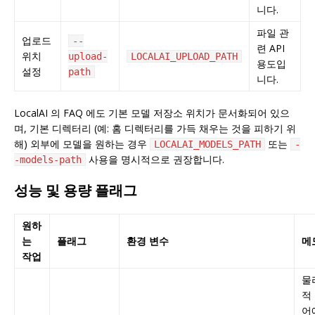
니다.
파일 관
업로드
--
련 API
위치
upload-
LOCALAI_UPLOAD_PATH
용도입
설정
path
니다.
LocalAI 의 FAQ 에도 기본 모델 저장소 위치가 문서화되어 있으
며, 기본 디렉터리 (예: 홈 디렉터리를 가득 채우는 것을 피하기 위
해) 외부에 모델을 원하는 경우
또는
LOCALAI_MODELS_PATH
-
사용을 명시적으로 권장합니다.
-models-path
성능 및 용량 플래그
원하
는
플래그
환경 변수
메
작업
물
적
어