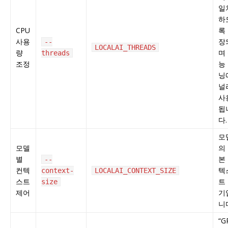
일
하
CPU
록
사용
장
--
LOCALAI_THREADS
량
며
threads
조정
능
닝
널
사
됩
다.
모
모델
의
별
본
--
컨텍
텍
context-
LOCALAI_CONTEXT_SIZE
스트
트
size
제어
기
니
“G