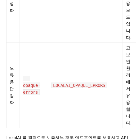
성
용
화
모
드
입
니
다.
고
보
안
오
환
류
경
--
응
에
opaque-
LOCALAI_OPAQUE_ERRORS
답
서
errors
강
유
화
용
합
니
다.
LocalAI 를 원격으로 노출하는 경우 엔드포인트를 보호하고 API