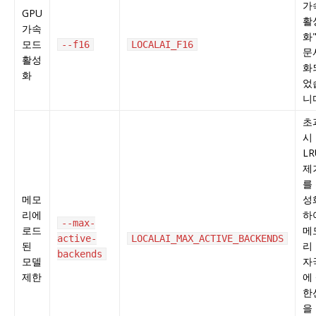
가
GPU
활
가속
화
모드
--f16
LOCALAI_F16
문
활성
화
화
었
니
초
시
LR
제
를
메모
성
리에
하
--max-
로드
메
active-
LOCALAI_MAX_ACTIVE_BACKENDS
된
리
backends
모델
자
제한
에
한
을