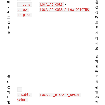
에
활
/
--cors-
LOCALAI_CORS
서
성
allow-
LOCALAI_CORS_ALLOW_ORIGINS
API
상
origins
호
태
출
로
허
유
용
지
하
세
요.
강
화
된
배
웹
포
UI
를
전
위
--
체
한
disable-
LOCALAI_DISABLE_WEBUI
비
API
webui
활
전