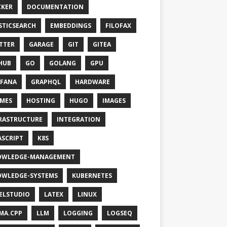
KER
DOCUMENTATION
STICSEARCH
EMBEDDINGS
FILOFAX
TTER
GARAGE
GIT
GITEA
HUB
GO
GOLANG
GPU
FANA
GRAPHQL
HARDWARE
MES
HOSTING
HUGO
IMAGES
RASTRUCTURE
INTEGRATION
ASCRIPT
K8S
OWLEDGE-MANAGEMENT
WLEDGE-SYSTEMS
KUBERNETES
ELSTUDIO
LATEX
LINUX
MA.CPP
LLM
LOGGING
LOGSEQ