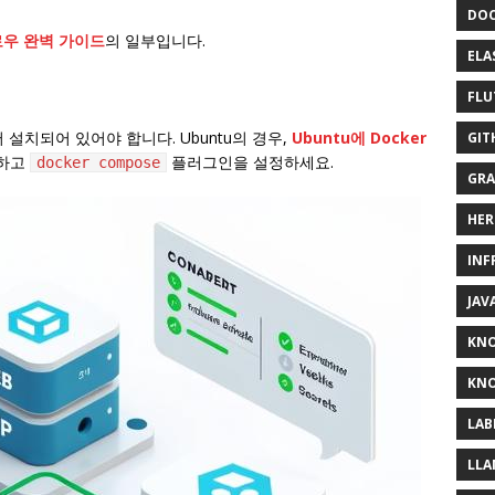
DOC
로우 완벽 가이드
의 일부입니다.
ELA
FLU
먼저 설치되어 있어야 합니다. Ubuntu의 경우,
Ubuntu에 Docker
GIT
택하고
플러그인을 설정하세요.
docker compose
GRA
HER
INF
JAV
KN
KNO
LAB
LLA