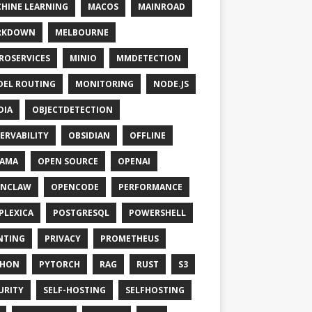
HINE LEARNING
MACOS
MAINROAD
RKDOWN
MELBOURNE
ROSERVICES
MINIO
MMDETECTION
EL ROUTING
MONITORING
NODE.JS
DIA
OBJECTDETECTION
ERVABILITY
OBSIDIAN
OFFLINE
LAMA
OPEN SOURCE
OPENAI
ENCLAW
OPENCODE
PERFORMANCE
PLEXICA
POSTGRESQL
POWERSHELL
NTING
PRIVACY
PROMETHEUS
THON
PYTORCH
RAG
RUST
S3
URITY
SELF-HOSTING
SELFHOSTING