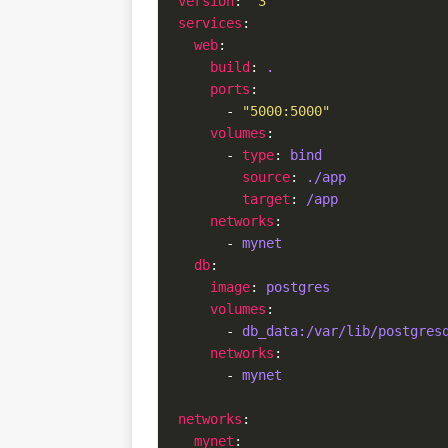
version
: 
'3'
services
web
build
: 
.
ports
      - 
"5000:5000"
volumes
      - 
type
: 
bind
source
: 
./app
target
: 
/app
networks
      - 
mynet
db
image
: 
postgres
volumes
      - 
db_data:/var/lib/postgres
networks
      - 
mynet
networks
mynet