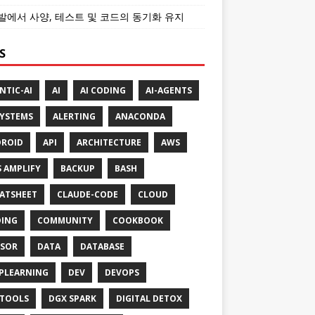
개발에서 사양, 테스트 및 코드의 동기화 유지
S
NTIC-AI
AI
AI CODING
AI-AGENTS
SYSTEMS
ALERTING
ANACONDA
ROID
API
ARCHITECTURE
AWS
 AMPLIFY
BACKUP
BASH
ATSHEET
CLAUDE-CODE
CLOUD
ING
COMMUNITY
COOKBOOK
SOR
DATA
DATABASE
PLEARNING
DEV
DEVOPS
TOOLS
DGX SPARK
DIGITAL DETOX