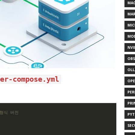
MAC
MA
MIC
MOD
NVI
OBS
OL
er-compose.yml
OP
PER
PRI
일 형식 버전
PY
SEC