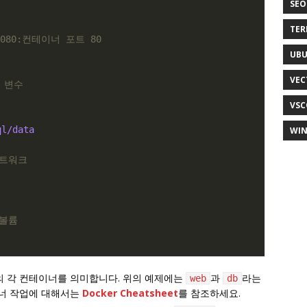
SEO
TER
080:컨테이너 포트 80
UB
VEC
 변수
VSC
ql/data
WI
네트워크
 볼륨
의 각 컨테이너를 의미합니다. 위의 예제에는
과
라는
web
db
이너 작업에 대해서는
Docker Cheatsheet
를 참조하세요.