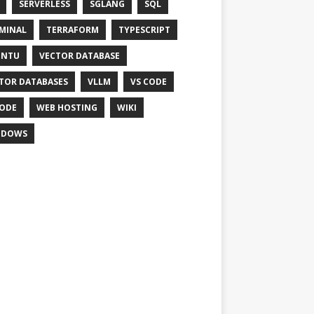
SERVERLESS
SGLANG
SQL
MINAL
TERRAFORM
TYPESCRIPT
UNTU
VECTOR DATABASE
TOR DATABASES
VLLM
VS CODE
ODE
WEB HOSTING
WIKI
NDOWS