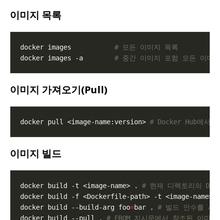
이미지 목록
docker images           
# 모든 이미지 목록
docker images -a        
# 중간 이미지 포함 모든 이미
이미지 가져오기(Pull)
docker pull <image-name:version> 
# Docker Hub에
이미지 빌드
docker build -t <image-name> . 
# 현재 디렉토리의 Doc
docker build -f <Dockerfile-path> -t <image-name> 
docker build --build-arg foo
=
bar . 
# 빌드 인수를 사
docker build --pull . 
# FROM 지시문에서 참조된 이미