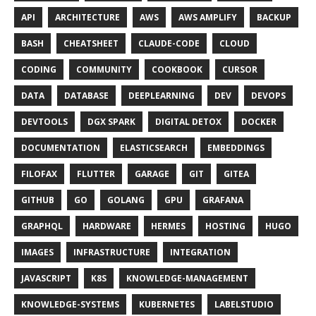
API
ARCHITECTURE
AWS
AWS AMPLIFY
BACKUP
BASH
CHEATSHEET
CLAUDE-CODE
CLOUD
CODING
COMMUNITY
COOKBOOK
CURSOR
DATA
DATABASE
DEEPLEARNING
DEV
DEVOPS
DEVTOOLS
DGX SPARK
DIGITAL DETOX
DOCKER
DOCUMENTATION
ELASTICSEARCH
EMBEDDINGS
FILOFAX
FLUTTER
GARAGE
GIT
GITEA
GITHUB
GO
GOLANG
GPU
GRAFANA
GRAPHQL
HARDWARE
HERMES
HOSTING
HUGO
IMAGES
INFRASTRUCTURE
INTEGRATION
JAVASCRIPT
K8S
KNOWLEDGE-MANAGEMENT
KNOWLEDGE-SYSTEMS
KUBERNETES
LABELSTUDIO