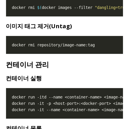
docker rmi 
$(
docker images --filter 
"dangling=true
이미지 태그 제거(Untag)
컨테이너 관리
컨테이너 실행
docker run -itd --name <container-name> <image-nam
docker run -it -p <host-port>:<docker-port> <image
docker run -it --name <container-name> <image-name
컨테이너 목록