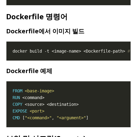
Dockerfile 명령어
Dockerfile에서 이미지 빌드
docker build -t <image-name> <Dockerfile-path> 
# D
Dockerfile 예제
FROM
 <base-image>
RUN
 <command>
COPY
 <source> <destination>
EXPOSE
 <port>
CMD
 [
"<command>"
, 
"<argument>"
]