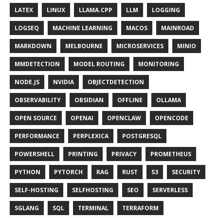
LATEX
LINUX
LLAMA.CPP
LLM
LOGGING
LOGSEQ
MACHINE LEARNING
MACOS
MAINROAD
MARKDOWN
MELBOURNE
MICROSERVICES
MINIO
MMDETECTION
MODEL ROUTING
MONITORING
NODE.JS
NVIDIA
OBJECTDETECTION
OBSERVABILITY
OBSIDIAN
OFFLINE
OLLAMA
OPEN SOURCE
OPENAI
OPENCLAW
OPENCODE
PERFORMANCE
PERPLEXICA
POSTGRESQL
POWERSHELL
PRINTING
PRIVACY
PROMETHEUS
PYTHON
PYTORCH
RAG
RUST
S3
SECURITY
SELF-HOSTING
SELFHOSTING
SEO
SERVERLESS
SGLANG
SQL
TERMINAL
TERRAFORM