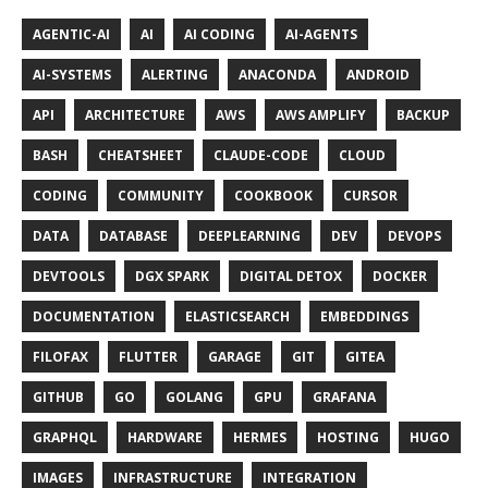
AGENTIC-AI
AI
AI CODING
AI-AGENTS
AI-SYSTEMS
ALERTING
ANACONDA
ANDROID
API
ARCHITECTURE
AWS
AWS AMPLIFY
BACKUP
BASH
CHEATSHEET
CLAUDE-CODE
CLOUD
CODING
COMMUNITY
COOKBOOK
CURSOR
DATA
DATABASE
DEEPLEARNING
DEV
DEVOPS
DEVTOOLS
DGX SPARK
DIGITAL DETOX
DOCKER
DOCUMENTATION
ELASTICSEARCH
EMBEDDINGS
FILOFAX
FLUTTER
GARAGE
GIT
GITEA
GITHUB
GO
GOLANG
GPU
GRAFANA
GRAPHQL
HARDWARE
HERMES
HOSTING
HUGO
IMAGES
INFRASTRUCTURE
INTEGRATION