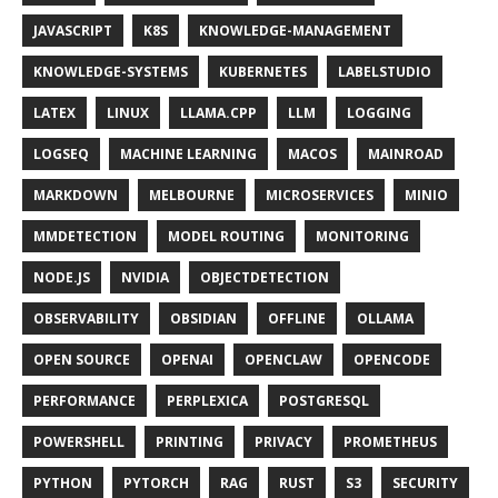
JAVASCRIPT
K8S
KNOWLEDGE-MANAGEMENT
KNOWLEDGE-SYSTEMS
KUBERNETES
LABELSTUDIO
LATEX
LINUX
LLAMA.CPP
LLM
LOGGING
LOGSEQ
MACHINE LEARNING
MACOS
MAINROAD
MARKDOWN
MELBOURNE
MICROSERVICES
MINIO
MMDETECTION
MODEL ROUTING
MONITORING
NODE.JS
NVIDIA
OBJECTDETECTION
OBSERVABILITY
OBSIDIAN
OFFLINE
OLLAMA
OPEN SOURCE
OPENAI
OPENCLAW
OPENCODE
PERFORMANCE
PERPLEXICA
POSTGRESQL
POWERSHELL
PRINTING
PRIVACY
PROMETHEUS
PYTHON
PYTORCH
RAG
RUST
S3
SECURITY