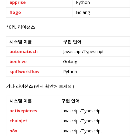
apprise
Python
flogo
Golang
*
GPL 라이선스
시스템 이름
구현 언어
automatisch
Javascript/Typescript
beehive
Golang
spiffworkflow
Python
기타 라이선스
(먼저 확인해 보세요!)
시스템 이름
구현 언어
activepieces
Javascript/Typescript
chainjet
Javascript/Typescript
n8n
Javascript/Typescript