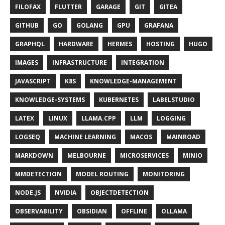
FILOFAX
FLUTTER
GARAGE
GIT
GITEA
GITHUB
GO
GOLANG
GPU
GRAFANA
GRAPHQL
HARDWARE
HERMES
HOSTING
HUGO
IMAGES
INFRASTRUCTURE
INTEGRATION
JAVASCRIPT
K8S
KNOWLEDGE-MANAGEMENT
KNOWLEDGE-SYSTEMS
KUBERNETES
LABELSTUDIO
LATEX
LINUX
LLAMA.CPP
LLM
LOGGING
LOGSEQ
MACHINE LEARNING
MACOS
MAINROAD
MARKDOWN
MELBOURNE
MICROSERVICES
MINIO
MMDETECTION
MODEL ROUTING
MONITORING
NODE.JS
NVIDIA
OBJECTDETECTION
OBSERVABILITY
OBSIDIAN
OFFLINE
OLLAMA