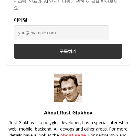
시스템, 인프라, AI 엔지니어링에 관한 새 글을 받아보세
요.
이메일
구독하기
About Rost Glukhov
Rost Glukhov is a polyglot developer, has a special interest in
web, mobile, backend, AI, devops and other areas. For more
details have a look at the
About page
. For partnership and