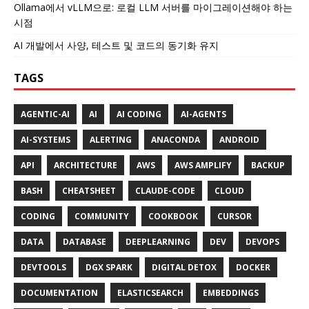
Ollama에서 vLLM으로: 로컬 LLM 서버를 마이그레이션해야 하는
시점
AI 개발에서 사양, 테스트 및 코드의 동기화 유지
TAGS
AGENTIC-AI
AI
AI CODING
AI-AGENTS
AI-SYSTEMS
ALERTING
ANACONDA
ANDROID
API
ARCHITECTURE
AWS
AWS AMPLIFY
BACKUP
BASH
CHEATSHEET
CLAUDE-CODE
CLOUD
CODING
COMMUNITY
COOKBOOK
CURSOR
DATA
DATABASE
DEEPLEARNING
DEV
DEVOPS
DEVTOOLS
DGX SPARK
DIGITAL DETOX
DOCKER
DOCUMENTATION
ELASTICSEARCH
EMBEDDINGS