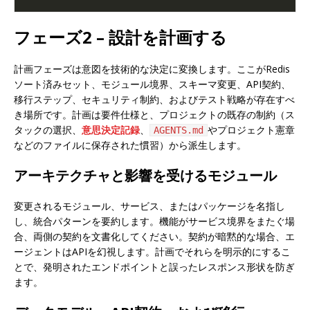
フェーズ2 – 設計を計画する
計画フェーズは意図を技術的な決定に変換します。ここがRedis
ソート済みセット、モジュール境界、スキーマ変更、API契約、
移行ステップ、セキュリティ制約、およびテスト戦略が存在すべ
き場所です。計画は要件仕様と、プロジェクトの既存の制約（ス
タックの選択、
意思決定記録
、
やプロジェクト憲章
AGENTS.md
などのファイルに保存された慣習）から派生します。
アーキテクチャと影響を受けるモジュール
変更されるモジュール、サービス、またはパッケージを名指し
し、統合パターンを要約します。機能がサービス境界をまたぐ場
合、両側の契約を文書化してください。契約が暗黙的な場合、エ
ージェントはAPIを幻視します。計画でそれらを明示的にするこ
とで、発明されたエンドポイントと誤ったレスポンス形状を防ぎ
ます。