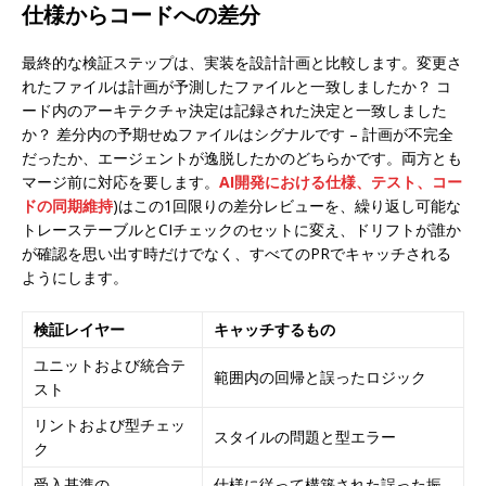
仕様からコードへの差分
最終的な検証ステップは、実装を設計計画と比較します。変更さ
れたファイルは計画が予測したファイルと一致しましたか？ コ
ード内のアーキテクチャ決定は記録された決定と一致しました
か？ 差分内の予期せぬファイルはシグナルです – 計画が不完全
だったか、エージェントが逸脱したかのどちらかです。両方とも
マージ前に対応を要します。
AI開発における仕様、テスト、コー
ドの同期維持
)はこの1回限りの差分レビューを、繰り返し可能な
トレーステーブルとCIチェックのセットに変え、ドリフトが誰か
が確認を思い出す時だけでなく、すべてのPRでキャッチされる
ようにします。
検証レイヤー
キャッチするもの
ユニットおよび統合テ
範囲内の回帰と誤ったロジック
スト
リントおよび型チェッ
スタイルの問題と型エラー
ク
受入基準の
仕様に従って構築された誤った振