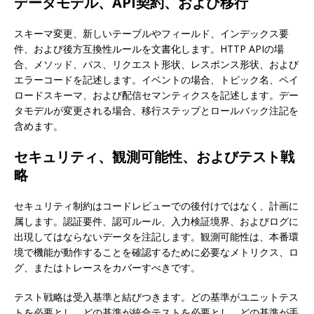
データモデル、API契約、および移行
スキーマ変更、新しいテーブルやフィールド、インデックス要
件、および後方互換性ルールを文書化します。HTTP APIの場
合、メソッド、パス、リクエスト形状、レスポンス形状、および
エラーコードを記述します。イベントの場合、トピック名、ペイ
ロードスキーマ、および配信セマンティクスを記述します。デー
タモデルが変更される場合、移行ステップとロールバック注記を
含めます。
セキュリティ、観測可能性、およびテスト戦
略
セキュリティ制約はコードレビューでの後付けではなく、計画に
属します。認証要件、認可ルール、入力検証境界、およびログに
出現してはならないデータを注記します。観測可能性は、本番環
境で機能が動作することを確認するために必要なメトリクス、ロ
グ、またはトレースをカバーすべきです。
テスト戦略は受入基準と結びつきます。どの基準がユニットテス
トを必要とし、どの基準が統合テストを必要とし、どの基準が手