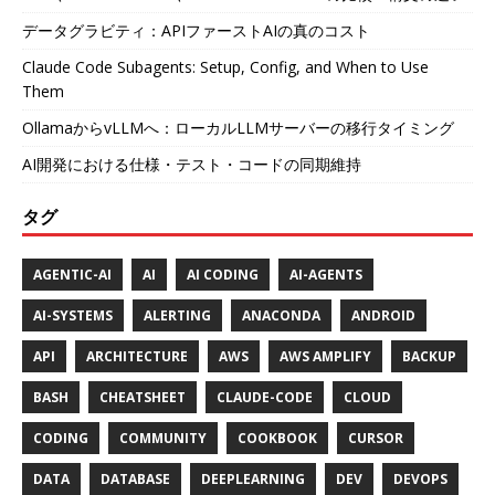
データグラビティ：APIファーストAIの真のコスト
Claude Code Subagents: Setup, Config, and When to Use
Them
OllamaからvLLMへ：ローカルLLMサーバーの移行タイミング
AI開発における仕様・テスト・コードの同期維持
タグ
AGENTIC-AI
AI
AI CODING
AI-AGENTS
AI-SYSTEMS
ALERTING
ANACONDA
ANDROID
API
ARCHITECTURE
AWS
AWS AMPLIFY
BACKUP
BASH
CHEATSHEET
CLAUDE-CODE
CLOUD
CODING
COMMUNITY
COOKBOOK
CURSOR
DATA
DATABASE
DEEPLEARNING
DEV
DEVOPS