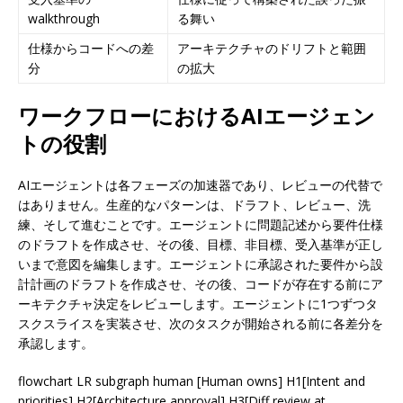
walkthrough
る舞い
仕様からコードへの差
アーキテクチャのドリフトと範囲
分
の拡大
ワークフローにおけるAIエージェン
トの役割
AIエージェントは各フェーズの加速器であり、レビューの代替で
はありません。生産的なパターンは、ドラフト、レビュー、洗
練、そして進むことです。エージェントに問題記述から要件仕様
のドラフトを作成させ、その後、目標、非目標、受入基準が正し
いまで意図を編集します。エージェントに承認された要件から設
計計画のドラフトを作成させ、その後、コードが存在する前にア
ーキテクチャ決定をレビューします。エージェントに1つずつタ
スクスライスを実装させ、次のタスクが開始される前に各差分を
承認します。
flowchart LR subgraph human [Human owns] H1[Intent and
priorities] H2[Architecture approval] H3[Diff review at