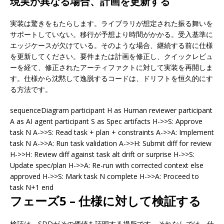
現実が異なる場合、計画を更新する
実装は驚きをもたらします。ライブラリが想定された振る舞いを
サポートしていない。移行が予想より時間がかかる。受入基準に
エッジケースが欠けている。そのような場合、継続する前に仕様
を更新してください。要件または計画を修正し、クイックレビュ
ーを経て、修正されたアーティファクトに対して実装を再開しま
す。仕様から沈黙して逸脱するコードは、ドリフトを恒久的にす
る方法です。
sequenceDiagram participant H as Human reviewer participant
A as AI agent participant S as Spec artifacts H->>S: Approve
task N A->>S: Read task + plan + constraints A->>A: Implement
task N A->>A: Run task validation A->>H: Submit diff for review
H->>H: Review diff against task alt drift or surprise H->>S:
Update spec/plan H->>A: Re-run with corrected context else
approved H->>S: Mark task N complete H->>A: Proceed to
task N+1 end
フェーズ5 – 仕様に対して検証する
検証は、SDDがその価値を証明する場所です。それなしでは、仕