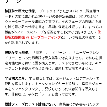
検証前の巨大な仕様。
プロトタイプまたはスパイク（調査用コ
ード）の前に書かれた30ページの要件定義書は、SDDではなく
ウォーターフォール形式の文書です。次のフェーズの曖昧さを取
り除く最小限の仕様を書き、早期に仮定を検証します。すべての
機能が5フェーズのループを必要とするわけではありません –
仕
様駆動型開発 vs ビーブコーディング
)は、いつ軽量の構造で十分
かが説明されています。
曖昧な受入基準。
「高速」、「クリーン」、「ユーザーフレン
ドリー」といった形容詞は受入基準ではありません。それらを測
定可能な振る舞いに置き換えます。テストできないものは、AIエ
ージェントを使用する場合特に、信頼して実装できません。
非目標の欠落。
非目標なしでは、エージェントはデフォルトで
範囲を拡大します。キャッシュレイヤーを追加し、隣接モジュー
ルをリファクタリングし、要求しなかった依存関係を導入しま
す。非目標は、事前に「ノー」と言う方法です。
設計フェーズにテスト計画がない。
実装後にのみ書かれたテス