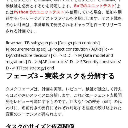
動検証を必要とするかを特定します。
Goでのユニットテスト
)ま
たは
Pythonでのユニットテスト
)を使用している場合、追加を期
待するパッケージとテストファイルを名指しします。テスト戦略
のない計画は、本番環境で発見されるギャップを伴ってリリース
される計画です。
flowchart TB subgraph plan [Design plan contents]
R[Requirements spec] C[Project constitution / ADRs] R -->
D[Architecture decisions] C --> D D --> M[Data model and
migrations] D --> A[API contracts] D --> S[Security constraints]
D --> T[Test strategy] end
フェーズ3 – 実装タスクを分解する
タスクフェーズは、計画を実装、レビュー、検証が独立して行え
るほど小さいスライスに分解します。これがエージェント支援開
発をレビュー可能にするものです。巨大な1つの差分（diff）の代
わりに、名前付きの要件にそれぞれ対応する焦点の絞り込まれた
変更のシーケンスが得られます。
タスクのサイズと依存関係