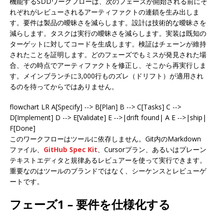
機能するSDDワークフローは、次のフェーズが開始される前にそ
れぞれがレビューされるアーティファクトの連鎖を生み出しま
す。要件は製品の曖昧さを減らします。設計は技術的な曖昧さを
減らします。タスクは実行の曖昧さを減らします。実装は既知の
ターゲットに対してコードを生成します。検証はチェーンが維持
されたことを証明します。どのフェーズでもミスが発見された場
合、その時点でアーティファクトを修正し、そこから再実行しま
す。メインブランチに3,000行ものズレ（ドリフト）が適用され
るのを待ってからではありません。
flowchart LR A[Specify] --> B[Plan] B --> C[Tasks] C -->
D[Implement] D --> E[Validate] E -->|drift found| A E -->|ship|
F[Done]
このワークフローはツールに依存しません。Git内のMarkdown
ファイル、
GitHub Spec Kit
、Cursorプラン、あるいはプレーン
テキストエディタと規律あるレビュアーを使って実行できます。
重要なのはツールのブランドではなく、シーケンスとレビューゲ
ートです。
フェーズ1 – 要件を仕様化する