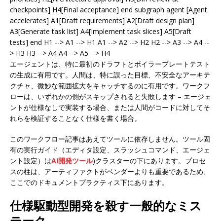
checkpoints] H4[Final acceptance] end subgraph agent [Agent
accelerates] A1[Draft requirements] A2[Draft design plan]
A3[Generate task list] A4[Implement task slices] A5[Draft
tests] end H1 --> A1 --> H1 A1 --> A2 --> H2 H2 --> A3 --> A4 --
> H3 H3 --> A4 A4 --> A5 --> H4
エージェントは、特に最初のドラフトとボイラープレートテスト
の生成に有用です。人間は、特に誤った目標、不安全なアーキテ
クチャ、微妙な範囲拡大をキャッチするのに有用です。ワークフ
ローは、いずれかの側がスキップされると失敗します – エージェ
ントが仕様なしで実装する場合、または人間がコードに対してそ
れらを検証することなく仕様を書く場合。
このワークフロー記事はあえてツールに依存しません。ツール固
有の実行ガイド（エディタ設定、スラッシュコマンド、エージェ
ント設定）は
AI開発ツール
)クラスターの下にあります。プロセ
スの柱は、アーティファクトがベンダーよりも重要であるため、
ここでのドキュメントプラクティス下にあります。
仕様駆動型開発を殺す一般的なミス
テーク