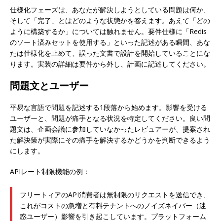
仕様化フェーズは、あなたが解決しようとしている問題は何か、
そして「完了」とはどのような状態かを答えます。あえて「どの
ように構築するか」については触れません。要件仕様に「Redis
のソート済みセットを使用する」といった記述がある瞬間、あな
たは仕様化を止めて、誤った文書で設計を開始していることにな
ります。実装の詳細は要件から外し、計画に記述してください。
問題文とユーザー
平易な言語で問題を記述する1段落から始めます。影響を受ける
ユーザーと、問題が痛手となる状況を特定してください。良い問
題文は、企画会議に参加していなかったレビュアーが、提案され
た解決策が実際にその痛手を解決するかどうかを判断できるよう
にします。
APIレート制限機能の例：
フリートィアのAPI消費者は無制限のリクエストを送信でき、
これがコストの急増と有料テナントへのノイズネイバー（迷
惑ユーザー）影響を引き起こしています。プラットフォーム