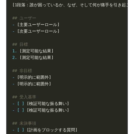
-
-
1.
2.
-
-
- [ ]
- [ ]
- [ ]