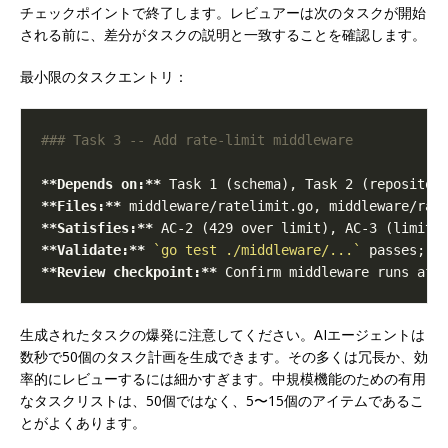
チェックポイントで終了します。レビュアーは次のタスクが開始
される前に、差分がタスクの説明と一致することを確認します。
最小限のタスクエントリ：
**Depends on:**
**Files:**
**Satisfies:**
**Validate:**
`go test ./middleware/...`
**Review checkpoint:**
生成されたタスクの爆発に注意してください。AIエージェントは
数秒で50個のタスク計画を生成できます。その多くは冗長か、効
率的にレビューするには細かすぎます。中規模機能のための有用
なタスクリストは、50個ではなく、5〜15個のアイテムであるこ
とがよくあります。