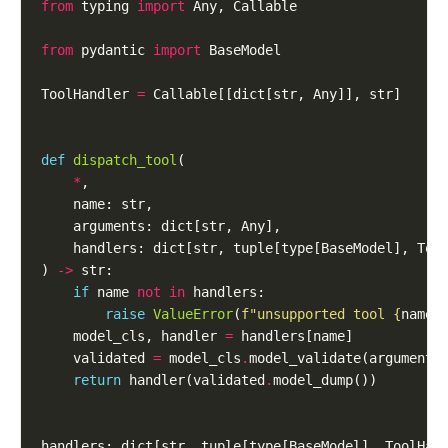
from
 typing 
import
from
 pydantic 
import
ToolHandler 
=
def
dispatch_tool
*
) 
->
if
 name 
not
in
raise
ValueError
(
f
"unsupported tool 
{
name
}
    model_cls, handler 
=
    validated 
=
 model_cls
.
return
 handler(validated
.
handlers: dict[str, tuple[type[BaseModel], ToolHan