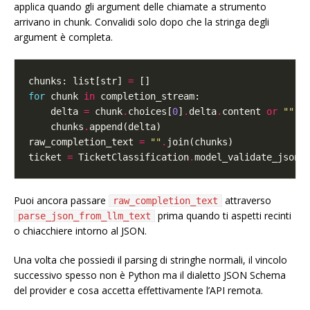
applica quando gli argument delle chiamate a strumento
arrivano in chunk. Convalidi solo dopo che la stringa degli
argument è completa.
chunks: list[str] 
=
for
 chunk 
in
    delta 
=
 chunk
.
choices[
0
]
.
delta
.
content 
or
""
    chunks
.
raw_completion_text 
=
""
.
ticket 
=
 TicketClassification
.
Puoi ancora passare
attraverso
raw_completion_text
prima quando ti aspetti recinti
parse_json_from_llm_text
o chiacchiere intorno al JSON.
Una volta che possiedi il parsing di stringhe normali, il vincolo
successivo spesso non è Python ma il dialetto JSON Schema
del provider e cosa accetta effettivamente l’API remota.