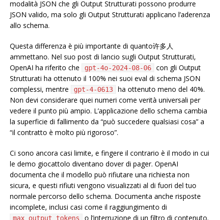
modalità JSON che gli Output Strutturati possono produrre
JSON valido, ma solo gli Output Strutturati applicano l’aderenza
allo schema.
Questa differenza è più importante di quanto许多人
ammettano. Nel suo post di lancio sugli Output Strutturati,
OpenAI ha riferito che
con gli Output
gpt-4o-2024-08-06
Strutturati ha ottenuto il 100% nei suoi eval di schema JSON
complessi, mentre
ha ottenuto meno del 40%.
gpt-4-0613
Non devi considerare quei numeri come verità universali per
vedere il punto più ampio. L’applicazione dello schema cambia
la superficie di fallimento da “può succedere qualsiasi cosa” a
“il contratto è molto più rigoroso”.
Ci sono ancora casi limite, e fingere il contrario è il modo in cui
le demo giocattolo diventano dover di pager. OpenAI
documenta che il modello può rifiutare una richiesta non
sicura, e questi rifiuti vengono visualizzati al di fuori del tuo
normale percorso dello schema. Documenta anche risposte
incomplete, inclusi casi come il raggiungimento di
o l’interruzione di un filtro di contenuto.
max_output_tokens