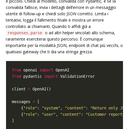
è piccolo. Chiedi al modello, convalida con Pydantic, e se la
convalida fallisce, invia i dettagli dell’errore in un messaggio
utente di follow-up e chiedi solo JSON corretto. Limita i
tentativi, logga il fallimento finale e mostra un errore
controllato ai chiamanti. Quando ti affidi già a
o ad altri helper vincolati allo schema,
responses.parse
raramente eserciterai questo percorso. È comunque
importante per la modalità JSON, endpoint di chat più vecchi, o
qualsiasi gateway che ti dia una stringa grezza.
from
 openai 
import
from
 pydantic 
import
client 
=
messages 
=
    {
"role"
: 
"system"
, 
"content"
: 
"Return only JSO
    {
"role"
: 
"user"
, 
"content"
: 
"Customer reports 