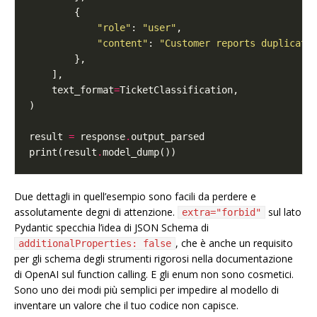
"role"
: 
"user"
"content"
: 
"Customer reports duplicate
    text_format
=
result 
=
 response
.
print(result
.
Due dettagli in quell’esempio sono facili da perdere e
assolutamente degni di attenzione.
sul lato
extra="forbid"
Pydantic specchia l’idea di JSON Schema di
, che è anche un requisito
additionalProperties: false
per gli schema degli strumenti rigorosi nella documentazione
di OpenAI sul function calling. E gli enum non sono cosmetici.
Sono uno dei modi più semplici per impedire al modello di
inventare un valore che il tuo codice non capisce.