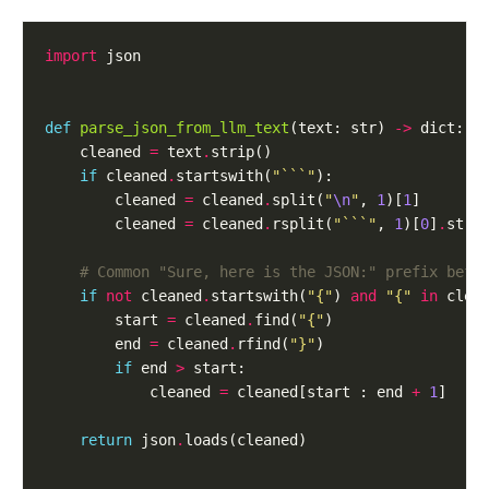
import
def
parse_json_from_llm_text
(text: str) 
->
    cleaned 
=
 text
.
if
 cleaned
.
startswith(
"```"
        cleaned 
=
 cleaned
.
split(
"
\n
"
, 
1
)[
1
        cleaned 
=
 cleaned
.
rsplit(
"```"
, 
1
)[
0
]
.
# Common "Sure, here is the JSON:" prefix befo
if
not
 cleaned
.
startswith(
"{"
) 
and
"{"
in
 clea
        start 
=
 cleaned
.
find(
"{"
        end 
=
 cleaned
.
rfind(
"}"
if
 end 
>
            cleaned 
=
 cleaned[start : end 
+
1
return
 json
.