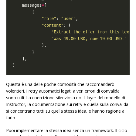
    messages
=
"role"
: 
"user"
"content"
"Extract the offer from this text.
"Was 49.00 USD, now 19.00 USD."
Questa è una delle poche comodità che raccomanderò
volentieri. I retry automatici legati a veri errori di convalida
sono utili. La coercizione silenziosa no. Il layer del modello di
Instructor, la documentazione sui retry e quella sulla convalida
si concentrano tutti su quella stessa idea, e hanno ragione a
farlo.
Puoi implementare la stessa idea senza un framework. Il ciclo