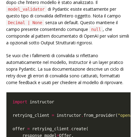
dopo che l’intero modello è stato analizzato. Il
di Pydantic esiste esattamente per
model_validator
questo tipo di convalida dell’intero oggetto. Nota il campo
senza un default. Questo mantiene il
Decimal | None
campo presente consentendo comunque
, che
null
corrisponde al pattern documentato di OpenAI per valori simili
a opzionali sotto Output Strutturati rigorosi.
Se vuoi che i fallimenti di convalida si riflettano
automaticamente nel modello, Instructor è un layer pratico
sopra Pydantic. La sua documentazione descrive un ciclo di
retry dove gli errori di convalida sono catturati, formattati
come feedback e usati per chiedere al modello di riprovare.
import
retrying_client 
=
 instructor
.
from_provider(
"openai
offer 
=
 retrying_client
.
    response_model
=