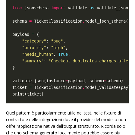
from
 jsonschema 
import
 validate 
as
schema 
=
 TicketClassification
.
payload 
=
"category"
: 
"bug"
"priority"
: 
"high"
"needs_human"
: 
True
"summary"
: 
"Checkout duplicates charges after 
validate_json(instance
=
payload, schema
=
ticket 
=
 TicketClassification
.
Quel pattern è particolarmente utile nei test, nelle fixture di
contratto e nelle integrazioni dove il provider del modello non
offre l’applicazione nativa dell’output strutturato. Ricorda solo
che uno schema generato localmente potrebbe essere più