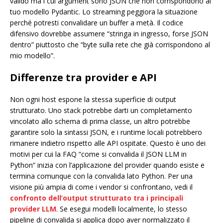
valido ma i cui argument sono JSON che non corrispondono al
tuo modello Pydantic. Lo streaming peggiora la situazione
perché potresti convalidare un buffer a metà. Il codice
difensivo dovrebbe assumere “stringa in ingresso, forse JSON
dentro” piuttosto che “byte sulla rete che già corrispondono al
mio modello”.
Differenze tra provider e API
Non ogni host espone la stessa superficie di output
strutturato. Uno stack potrebbe darti un completamento
vincolato allo schema di prima classe, un altro potrebbe
garantire solo la sintassi JSON, e i runtime locali potrebbero
rimanere indietro rispetto alle API ospitate. Questo è uno dei
motivi per cui la FAQ “come si convalida il JSON LLM in
Python” inizia con l’applicazione del provider quando esiste e
termina comunque con la convalida lato Python. Per una
visione più ampia di come i vendor si confrontano, vedi il
confronto dell’output strutturato tra i principali
provider LLM
. Se esegui modelli localmente, lo stesso
pipeline di convalida si applica dopo aver normalizzato il