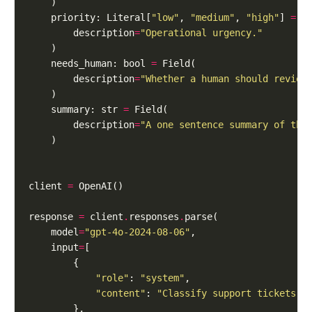
    priority: Literal[
"low"
, 
"medium"
, 
"high"
] 
=
        description
=
"Operational urgency."
    needs_human: bool 
=
        description
=
"Whether a human should review
    summary: str 
=
        description
=
"A one sentence summary of the
client 
=
response 
=
 client
.
responses
.
    model
=
"gpt-4o-2024-08-06"
    input
=
"role"
: 
"system"
"content"
: 
"Classify support tickets. 