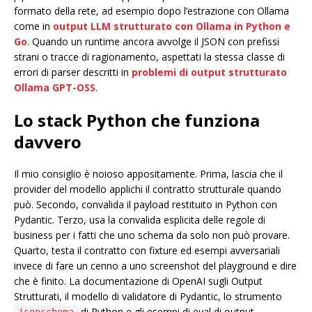
formato della rete, ad esempio dopo l’estrazione con Ollama
come in
output LLM strutturato con Ollama in Python e
Go
. Quando un runtime ancora avvolge il JSON con prefissi
strani o tracce di ragionamento, aspettati la stessa classe di
errori di parser descritti in
problemi di output strutturato
Ollama GPT-OSS
.
Lo stack Python che funziona
davvero
Il mio consiglio è noioso appositamente. Prima, lascia che il
provider del modello applichi il contratto strutturale quando
può. Secondo, convalida il payload restituito in Python con
Pydantic. Terzo, usa la convalida esplicita delle regole di
business per i fatti che uno schema da solo non può provare.
Quarto, testa il contratto con fixture ed esempi avversariali
invece di fare un cenno a uno screenshot del playground e dire
che è finito. La documentazione di OpenAI sugli Output
Strutturati, il modello di validatore di Pydantic, lo strumento
di Python e gli esempi di eval di output