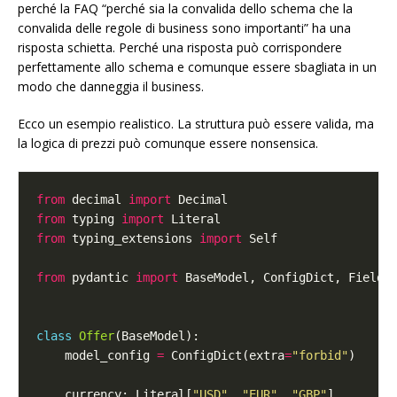
perché la FAQ “perché sia la convalida dello schema che la
convalida delle regole di business sono importanti” ha una
risposta schietta. Perché una risposta può corrispondere
perfettamente allo schema e comunque essere sbagliata in un
modo che danneggia il business.
Ecco un esempio realistico. La struttura può essere valida, ma
la logica di prezzi può comunque essere nonsensica.
from
 decimal 
import
from
 typing 
import
from
 typing_extensions 
import
from
 pydantic 
import
class
Offer
    model_config 
=
 ConfigDict(extra
=
"forbid"
    currency: Literal[
"USD"
, 
"EUR"
, 
"GBP"