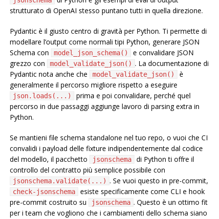
jsonschema
strutturato di OpenAI stesso puntano tutti in quella direzione.
Pydantic è il giusto centro di gravità per Python. Ti permette di
modellare l’output come normali tipi Python, generare JSON
Schema con
e convalidare JSON
model_json_schema()
grezzo con
. La documentazione di
model_validate_json()
Pydantic nota anche che
è
model_validate_json()
generalmente il percorso migliore rispetto a eseguire
prima e poi convalidare, perché quel
json.loads(...)
percorso in due passaggi aggiunge lavoro di parsing extra in
Python.
Se mantieni file schema standalone nel tuo repo, o vuoi che CI
convalidi i payload delle fixture indipendentemente dal codice
del modello, il pacchetto
di Python ti offre il
jsonschema
controllo del contratto più semplice possibile con
. Se vuoi questo in pre-commit,
jsonschema.validate(...)
esiste specificamente come CLI e hook
check-jsonschema
pre-commit costruito su
. Questo è un ottimo fit
jsonschema
per i team che vogliono che i cambiamenti dello schema siano