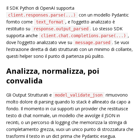
Il SDK Python di OpenAI supporta
con un modello Pydantic
client.responses.parse(...)
fornito come
, e l’oggetto analizzato è
text_format
restituito su
. Lo stesso SDK
response.output_parsed
supporta anche
,
client.chat.completions.parse(...)
dove l’oggetto analizzato vive su
. Se vuoi
message.parsed
l’estrazione diretta di dati strutturati con un minimo di collante,
questi helper sono il punto di partenza più pulito.
Analizza, normalizza, poi
convalida
Gli Output Strutturati e
rimuovono
model_validate_json
molto dolore di parsing quando lo stack è allineato da capo a
fondo. Il momento in cui supporti un provider che restituisce
testo di chat normale, un modello che avvolge il JSON in
recinti, o un percorso di logging che memorizza la stringa di
completamento grezza, vuoi un unico punto di strozzatura che
trasformi il testo in un dict prima che Pydantic esegua.