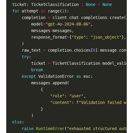
ticket: TicketClassification 
|
None
=
None
for
 attempt 
in
 range(
2
    completion 
=
 client
.
chat
.
completions
.
        model
=
"gpt-4o-2024-08-06"
        messages
=
        response_format
=
{
"type"
: 
"json_object"
    raw_text 
=
 completion
.
choices[
0
]
.
message
.
conte
try
        ticket 
=
 TicketClassification
.
break
except
 ValidationError 
as
        messages
.
"role"
: 
"user"
"content"
: 
f
"Validation failed wit
else
raise
RuntimeError
(
"exhausted structured outpu