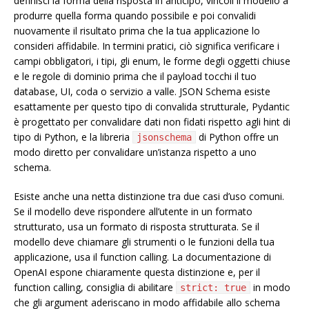
definisci la forma della risposta in anticipo, vincoli il modello a
produrre quella forma quando possibile e poi convalidi
nuovamente il risultato prima che la tua applicazione lo
consideri affidabile. In termini pratici, ciò significa verificare i
campi obbligatori, i tipi, gli enum, le forme degli oggetti chiuse
e le regole di dominio prima che il payload tocchi il tuo
database, UI, coda o servizio a valle. JSON Schema esiste
esattamente per questo tipo di convalida strutturale, Pydantic
è progettato per convalidare dati non fidati rispetto agli hint di
tipo di Python, e la libreria
di Python offre un
jsonschema
modo diretto per convalidare un’istanza rispetto a uno
schema.
Esiste anche una netta distinzione tra due casi d’uso comuni.
Se il modello deve rispondere all’utente in un formato
strutturato, usa un formato di risposta strutturata. Se il
modello deve chiamare gli strumenti o le funzioni della tua
applicazione, usa il function calling. La documentazione di
OpenAI espone chiaramente questa distinzione e, per il
function calling, consiglia di abilitare
in modo
strict: true
che gli argument aderiscano in modo affidabile allo schema