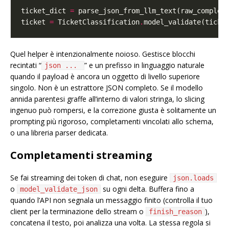
ticket_dict 
=
ticket 
=
 TicketClassification
.
Quel helper è intenzionalmente noioso. Gestisce blocchi
recintati “
” e un prefisso in linguaggio naturale
json ...
quando il payload è ancora un oggetto di livello superiore
singolo. Non è un estrattore JSON completo. Se il modello
annida parentesi graffe all’interno di valori stringa, lo slicing
ingenuo può rompersi, e la correzione giusta è solitamente un
prompting più rigoroso, completamenti vincolati allo schema,
o una libreria parser dedicata.
Completamenti streaming
Se fai streaming dei token di chat, non eseguire
json.loads
o
su ogni delta. Buffera fino a
model_validate_json
quando l’API non segnala un messaggio finito (controlla il tuo
client per la terminazione dello stream o
),
finish_reason
concatena il testo, poi analizza una volta. La stessa regola si