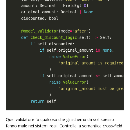
    amount: Decimal 
=
 Field(gt
=
0
    original_amount: Decimal 
|
None
@model_validator
(mode
=
"after"
def
check_discount_logic
(self) 
->
if
 self
.
if
 self
.
original_amount 
is
None
raise
ValueError
"original_amount is required w
if
 self
.
original_amount 
<=
 self
.
raise
ValueError
"original_amount must be great
return
Quel validatore fa qualcosa che gli schema da soli spesso
fanno male nei sistemi reali. Controlla la semantica cross-field