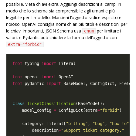
possibile. Vieta chiavi extra. Aggiungi descrizioni ai campi in
modo che lo schema sia comprensibile agli umani e più
leggibile per il modello. Mantieni l’oggetto radice esplicito e
noioso. OpenAI consiglia nomi chiari più titoli e descrizioni per
le chiavi importanti, JSON Schema usa
per limitare i
enum
valori, e Pydantic può chiudere la forma dell’oggetto con
.
extra="forbid"
from
 typing 
import
from
 openai 
import
from
 pydantic 
import
class
TicketClassification
    model_config 
=
 ConfigDict(extra
=
"forbid"
    category: Literal[
"billing"
, 
"bug"
, 
"how_to"
, 
        description
=
"Support ticket category."