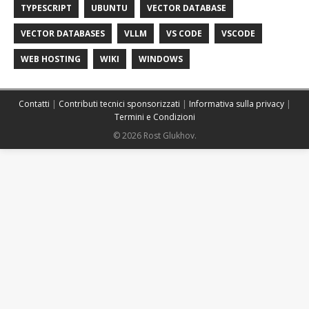
TYPESCRIPT
UBUNTU
VECTOR DATABASE
VECTOR DATABASES
VLLM
VS CODE
VSCODE
WEB HOSTING
WIKI
WINDOWS
Contatti
|
Contributi tecnici sponsorizzati
|
Informativa sulla privacy
|
Termini e Condizioni
© 2026 Rost Glukhov.