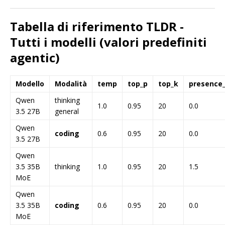
Tabella di riferimento TLDR -
Tutti i modelli (valori predefiniti
agentic)
Modello
Modalità
temp
top_p
top_k
presence_
Qwen
thinking
1.0
0.95
20
0.0
3.5 27B
general
Qwen
coding
0.6
0.95
20
0.0
3.5 27B
Qwen
3.5 35B
thinking
1.0
0.95
20
1.5
MoE
Qwen
3.5 35B
coding
0.6
0.95
20
0.0
MoE