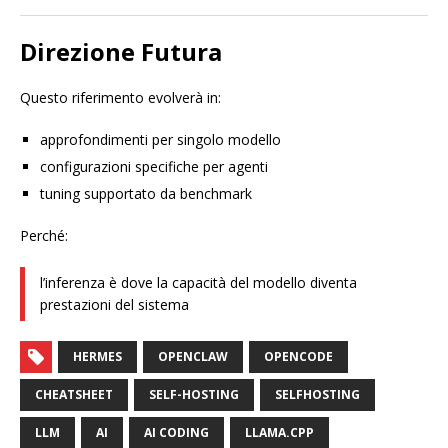
Direzione Futura
Questo riferimento evolverà in:
approfondimenti per singolo modello
configurazioni specifiche per agenti
tuning supportato da benchmark
Perché:
l’inferenza è dove la capacità del modello diventa
prestazioni del sistema
HERMES
OPENCLAW
OPENCODE
CHEATSHEET
SELF-HOSTING
SELFHOSTING
LLM
AI
AI CODING
LLAMA.CPP