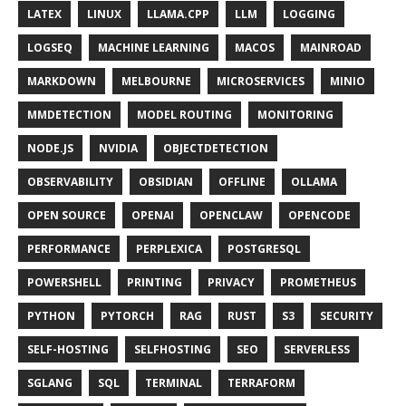
LATEX
LINUX
LLAMA.CPP
LLM
LOGGING
LOGSEQ
MACHINE LEARNING
MACOS
MAINROAD
MARKDOWN
MELBOURNE
MICROSERVICES
MINIO
MMDETECTION
MODEL ROUTING
MONITORING
NODE.JS
NVIDIA
OBJECTDETECTION
OBSERVABILITY
OBSIDIAN
OFFLINE
OLLAMA
OPEN SOURCE
OPENAI
OPENCLAW
OPENCODE
PERFORMANCE
PERPLEXICA
POSTGRESQL
POWERSHELL
PRINTING
PRIVACY
PROMETHEUS
PYTHON
PYTORCH
RAG
RUST
S3
SECURITY
SELF-HOSTING
SELFHOSTING
SEO
SERVERLESS
SGLANG
SQL
TERMINAL
TERRAFORM