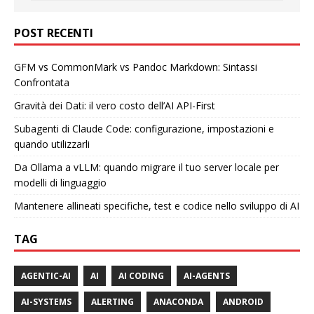
POST RECENTI
GFM vs CommonMark vs Pandoc Markdown: Sintassi
Confrontata
Gravità dei Dati: il vero costo dell’AI API-First
Subagenti di Claude Code: configurazione, impostazioni e
quando utilizzarli
Da Ollama a vLLM: quando migrare il tuo server locale per
modelli di linguaggio
Mantenere allineati specifiche, test e codice nello sviluppo di AI
TAG
AGENTIC-AI
AI
AI CODING
AI-AGENTS
AI-SYSTEMS
ALERTING
ANACONDA
ANDROID