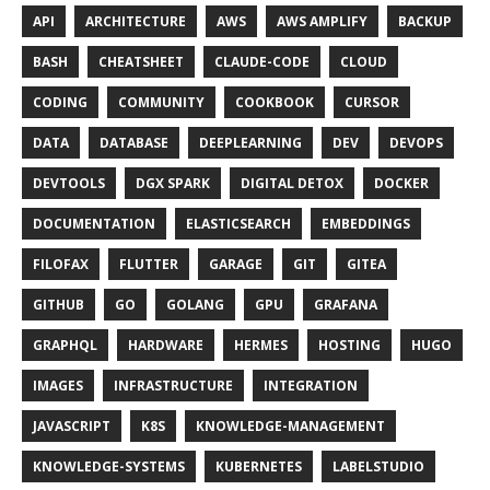
API
ARCHITECTURE
AWS
AWS AMPLIFY
BACKUP
BASH
CHEATSHEET
CLAUDE-CODE
CLOUD
CODING
COMMUNITY
COOKBOOK
CURSOR
DATA
DATABASE
DEEPLEARNING
DEV
DEVOPS
DEVTOOLS
DGX SPARK
DIGITAL DETOX
DOCKER
DOCUMENTATION
ELASTICSEARCH
EMBEDDINGS
FILOFAX
FLUTTER
GARAGE
GIT
GITEA
GITHUB
GO
GOLANG
GPU
GRAFANA
GRAPHQL
HARDWARE
HERMES
HOSTING
HUGO
IMAGES
INFRASTRUCTURE
INTEGRATION
JAVASCRIPT
K8S
KNOWLEDGE-MANAGEMENT
KNOWLEDGE-SYSTEMS
KUBERNETES
LABELSTUDIO