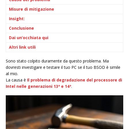
Misure di mitigazione
Insight:
Conclusione
Dai un’occhiata qui
Altri link utili
Sono stato colpito duramente da questo problema. Ma
dovresti investigare e testare il tuo PC se il tuo BSOD è simile
al mio.
La causa è
Il problema di degradazione del processore di
Intel nelle generazioni 13ª e 14ª
.