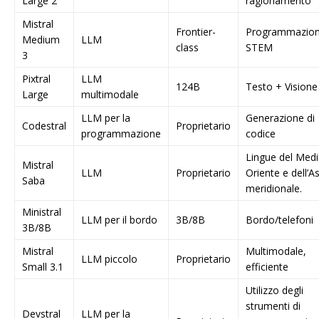
Large 2
ragionamento
Mistral
Frontier-
Programmazion
Medium
LLM
class
STEM
3
Pixtral
LLM
124B
Testo + Visione
Large
multimodale
LLM per la
Generazione di
Codestral
Proprietario
programmazione
codice
Lingue del Med
Mistral
LLM
Proprietario
Oriente e dell’As
Saba
meridionale.
Ministral
LLM per il bordo
3B/8B
Bordo/telefoni
3B/8B
Mistral
Multimodale,
LLM piccolo
Proprietario
Small 3.1
efficiente
Utilizzo degli
strumenti di
Devstral
LLM per la