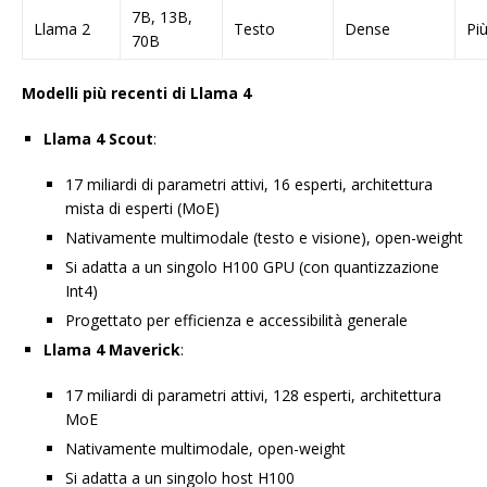
7B, 13B,
Llama 2
Testo
Dense
Pi
70B
Modelli più recenti di Llama 4
Llama 4 Scout
:
17 miliardi di parametri attivi, 16 esperti, architettura
mista di esperti (MoE)
Nativamente multimodale (testo e visione), open-weight
Si adatta a un singolo H100 GPU (con quantizzazione
Int4)
Progettato per efficienza e accessibilità generale
Llama 4 Maverick
:
17 miliardi di parametri attivi, 128 esperti, architettura
MoE
Nativamente multimodale, open-weight
Si adatta a un singolo host H100