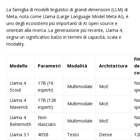
La famiglia di modelli linguistici di grandi dimensioni (LLM) di
Meta, nota come Llama (Large Language Model Meta AI), è
uno degli ecosistemi più importanti di AI open source e
orientati alla ricerca. La generazione più recente, Llama 4,
segna un significativo balzo in termini di capacità, scala e
modality.
Fi
Modello
Parametri
Modalità
Architettura
de
co
Llama 4
17B (16
No
Multimodale
MoE
Scout
esperti)
spe
Llama 4
17B (128
No
Multimodale
MoE
Maverick
esperti)
spe
Llama 4
Non
No
Multimodale
MoE
Behemoth
rilasciato
spe
Llama 3.1
405B
Testo
Dense
12