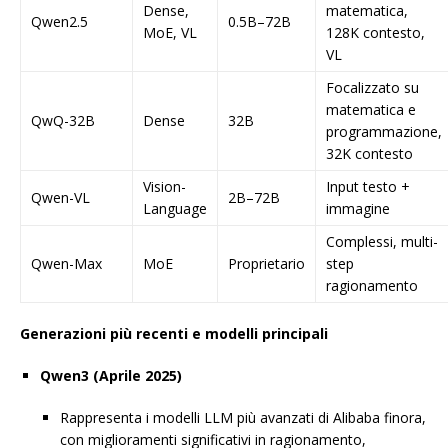
Dense,
matematica,
Qwen2.5
0.5B–72B
MoE, VL
128K contesto,
VL
Focalizzato su
matematica e
QwQ-32B
Dense
32B
programmazione,
32K contesto
Vision-
Input testo +
Qwen-VL
2B–72B
Language
immagine
Complessi, multi-
Qwen-Max
MoE
Proprietario
step
ragionamento
Generazioni più recenti e modelli principali
Qwen3 (Aprile 2025)
Rappresenta i modelli LLM più avanzati di Alibaba finora,
con miglioramenti significativi in ragionamento,