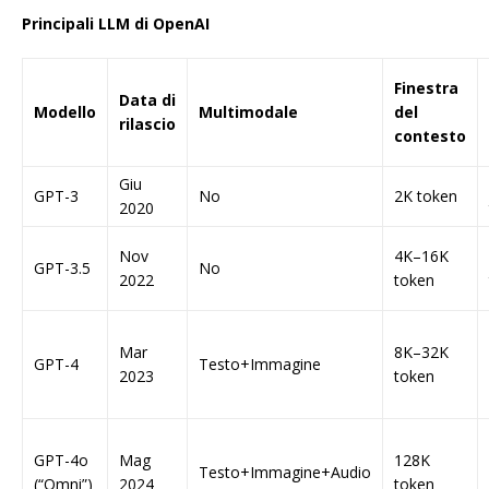
Principali LLM di OpenAI
Finestra
Data di
Modello
Multimodale
del
rilascio
contesto
Giu
GPT-3
No
2K token
2020
Nov
4K–16K
GPT-3.5
No
2022
token
Mar
8K–32K
GPT-4
Testo+Immagine
2023
token
GPT-4o
Mag
128K
Testo+Immagine+Audio
(“Omni”)
2024
token