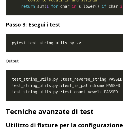
"""Conta le vocali in una stringa"""
return
 sum(
1
for
 char 
in
 s
.
lower() 
if
 char 
in
Passo 3: Esegui i test
Output:
Tecniche avanzate di test
Utilizzo di fixture per la configurazione