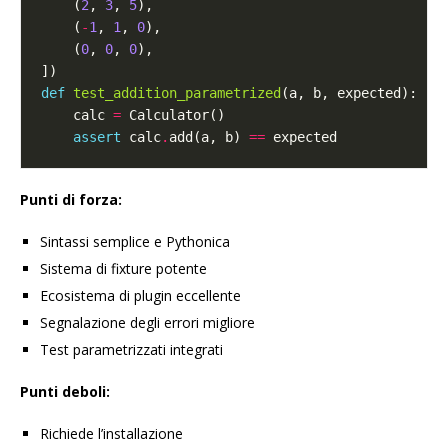
    (
2
, 
3
, 
5
    (
-
1
, 
1
, 
0
    (
0
, 
0
, 
0
def
test_addition_parametrized
    calc 
=
assert
 calc
.
add(a, b) 
==
Punti di forza:
Sintassi semplice e Pythonica
Sistema di fixture potente
Ecosistema di plugin eccellente
Segnalazione degli errori migliore
Test parametrizzati integrati
Punti deboli:
Richiede l’installazione