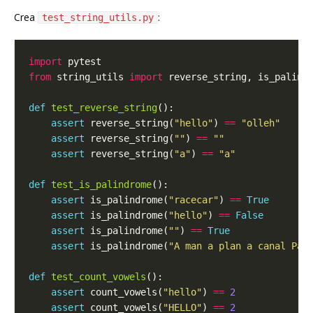
Crea
:
test_string_utils.py
import
from
 string_utils 
import
def
test_reverse_string
assert
 reverse_string(
"hello"
) 
==
"olleh"
assert
 reverse_string(
""
) 
==
""
assert
 reverse_string(
"a"
) 
==
"a"
def
test_is_palindrome
assert
 is_palindrome(
"racecar"
) 
==
True
assert
 is_palindrome(
"hello"
) 
==
False
assert
 is_palindrome(
""
) 
==
True
assert
 is_palindrome(
"A man a plan a canal Pan
def
test_count_vowels
assert
 count_vowels(
"hello"
) 
==
2
assert
 count_vowels(
"HELLO"
) 
==
2