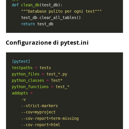
def
clean_db
"""Database pulito per ogni test"""
    test_db
.
return
Configurazione di pytest.ini
[pytest]
testpaths
=
tests
python_files
=
test_*.py
python_classes
=
Test*
python_functions
=
test_*
addopts
=
    --cov-report=html