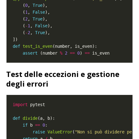
    (
0
, 
True
    (
1
, 
False
    (
2
, 
True
    (
-
1
, 
False
    (
-
2
, 
True
def
test_is_even
assert
 (number 
%
2
==
0
) 
==
Test delle eccezioni e gestione
degli errori
import
def
divide
if
 b 
==
0
raise
ValueError
(
"Non si può dividere per 
return
 a 
/