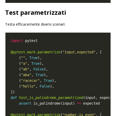
Test parametrizzati
Testa efficacemente diversi scenari:
import
@pytest.mark.parametrize
(
"input,expected"
    (
""
, 
True
    (
"a"
, 
True
    (
"ab"
, 
False
    (
"aba"
, 
True
    (
"racecar"
, 
True
    (
"hello"
, 
False
def
test_is_palindrome_parametrized
assert
 is_palindrome(input) 
==
@pytest.mark.parametrize
(
"number,is_even"