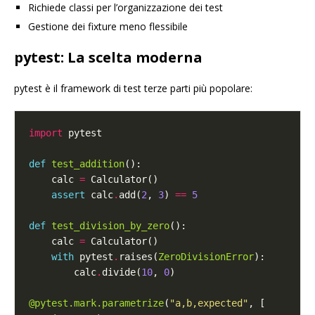
Richiede classi per l’organizzazione dei test
Gestione dei fixture meno flessibile
pytest: La scelta moderna
pytest è il framework di test terze parti più popolare:
import
def
test_addition
    calc 
=
assert
 calc
.
add(
2
, 
3
) 
==
5
def
test_division_by_zero
    calc 
=
with
 pytest
.
raises(
ZeroDivisionError
        calc
.
divide(
10
, 
0
@pytest.mark.parametrize
(
"a,b,expected"