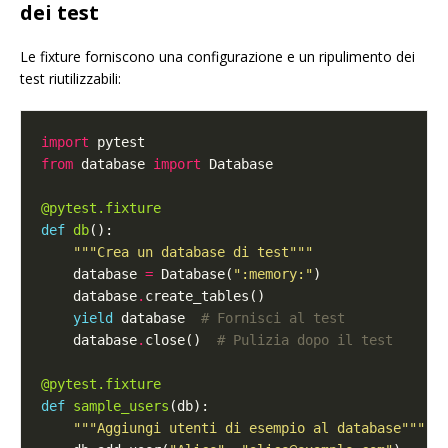
dei test
Le fixture forniscono una configurazione e un ripulimento dei
test riutilizzabili:
import
from
 database 
import
@pytest.fixture
def
db
"""Crea un database di test"""
    database 
=
 Database(
":memory:"
    database
.
yield
 database  
# Fornisci al test
    database
.
close()  
# Pulizia dopo il test
@pytest.fixture
def
sample_users
"""Aggiungi utenti di esempio al database"""