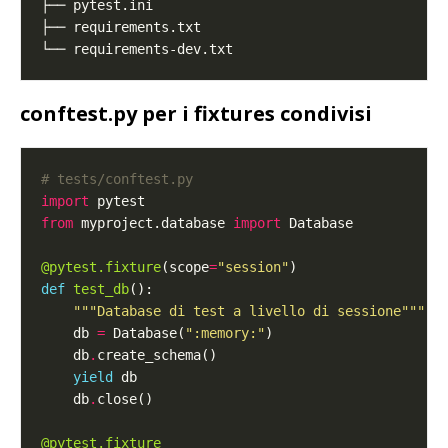
conftest.py per i fixtures condivisi
# tests/conftest.py
import
from
 myproject.database 
import
@pytest.fixture
(scope
=
"session"
def
test_db
"""Database di test a livello di sessione"""
    db 
=
 Database(
":memory:"
    db
.
yield
    db
.
@pytest.fixture