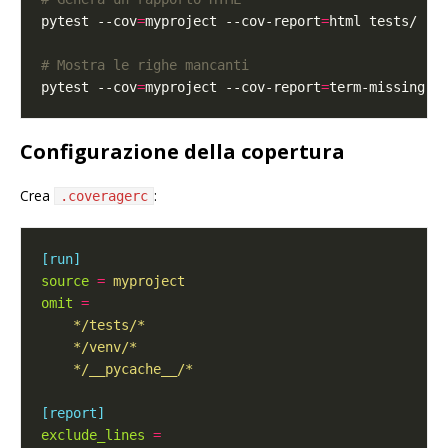
pytest --cov
=
myproject --cov-report
=
# Mostra le righe mancanti
pytest --cov
=
myproject --cov-report
=
Configurazione della copertura
Crea
:
.coveragerc
[run]
source
=
myproject
omit
=
    */__pycache__/*
[report]
exclude_lines
=