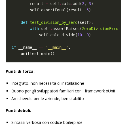
        result 
=
 self
.
calc
.
add(
2
, 
3
        self
.
assertEqual(result, 
5
def
test_division_by_zero
with
 self
.
assertRaises(
ZeroDivisionError
            self
.
calc
.
divide(
10
, 
0
if
 __name__ 
==
'__main__'
    unittest
.
Punti di forza:
Integrato, non necessita di installazione
Buono per gli sviluppatori familiari con i framework xUnit
Amichevole per le aziende, ben stabilito
Punti deboli:
Sintassi verbosa con codice boilerplate