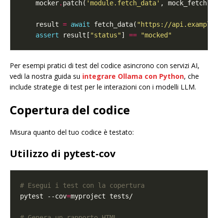
    mocker
.
patch(
'module.fetch_data'
    result 
=
await
 fetch_data(
"https://api.example
assert
 result[
"status"
] 
==
"mocked"
Per esempi pratici di test del codice asincrono con servizi AI,
vedi la nostra guida su
integrare Ollama con Python
, che
include strategie di test per le interazioni con i modelli LLM.
Copertura del codice
Misura quanto del tuo codice è testato:
Utilizzo di pytest-cov
# Esegui i test con la copertura
pytest --cov
=
# Genera un rapporto HTML