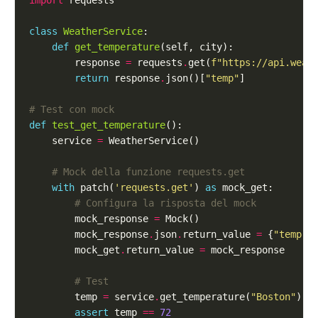
import
class
WeatherService
def
get_temperature
        response 
=
 requests
.
get(
f
"https://api.weat
return
 response
.
json()[
"temp"
# Test con mock
def
test_get_temperature
    service 
=
# Mock della funzione requests.get
with
 patch(
'requests.get'
) 
as
# Configura la risposta del mock
        mock_response 
=
        mock_response
.
json
.
return_value 
=
 {
"temp"
:
        mock_get
.
return_value 
=
# Test
        temp 
=
 service
.
get_temperature(
"Boston"
assert
 temp 
==
72