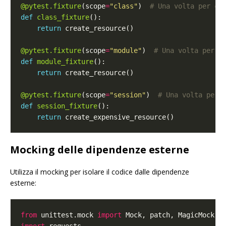
@pytest.fixture
(scope
=
"class"
)  
# Una volta per cl
def
class_fixture
return
@pytest.fixture
(scope
=
"module"
)  
# Una volta per m
def
module_fixture
return
@pytest.fixture
(scope
=
"session"
)  
# Una volta per 
def
session_fixture
return
Mocking delle dipendenze esterne
Utilizza il mocking per isolare il codice dalle dipendenze
esterne:
from
 unittest.mock 
import