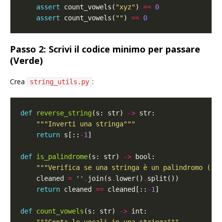
assert
 count_vowels(
"xyz"
) 
==
0
assert
 count_vowels(
""
) 
==
0
Passo 2: Scrivi il codice minimo per passare
(Verde)
Crea
:
string_utils.py
def
reverse_string
(s: str) 
->
"""Inverti una stringa"""
return
 s[::
-
1
def
is_palindrome
(s: str) 
->
"""Verifica se una stringa è un palindromo (ig
    cleaned 
=
''
.
join(s
.
lower()
.
return
 cleaned 
==
 cleaned[::
-
1
def
count_vowels
(s: str) 
->