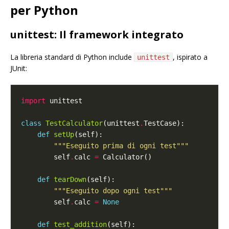
per Python
unittest: Il framework integrato
La libreria standard di Python include
, ispirato a
unittest
JUnit:
import
class
TestCalculator
(unittest
.
def
setUp
"""Eseguito prima di ogni test"""
        self
.
calc 
=
def
tearDown
"""Eseguito dopo ogni test"""
        self
.
calc 
=
None
def
test_addition