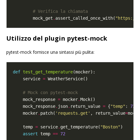
# Verifica la chiamata
        mock_get
.
assert_called_once_with(
"https://
Utilizzo del plugin pytest-mock
pytest-mock fornisce una sintassi più pulita:
def
test_get_temperature
    service 
=
# Mock con pytest-mock
    mock_response 
=
 mocker
.
    mock_response
.
json
.
return_value 
=
 {
"temp"
: 
72
    mocker
.
patch(
'requests.get'
, return_value
=
    temp 
=
 service
.
get_temperature(
"Boston"
assert
 temp 
==
72