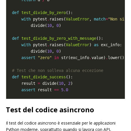
def
test_divide_by_zero
with
 pytest
.
raises(
ValueError
, 
match
=
"Non si p
        divide(
10
, 
0
def
test_divide_by_zero_with_message
with
 pytest
.
raises(
ValueError
) 
as
        divide(
10
, 
0
assert
"zero"
in
 str(exc_info
.
value)
.
# Test che non solleva alcuna eccezione
def
test_divide_success
    result 
=
 divide(
10
, 
2
assert
 result 
==
5.0
Test del codice asincrono
Il test del codice asincrono è essenziale per le applicazioni
Python moderne, soprattutto quando si lavora con API,