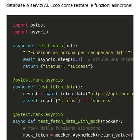
database o servizi AI. Ecco come testare le funzioni asincrone:
import
import
async
def
fetch_data
"""Funzione asincrona per recuperare dati"""
await
 asyncio
.
sleep(
0.1
)  
# Simula una chiamat
return
 {
"status"
: 
"success"
@pytest.mark.asyncio
async
def
test_fetch_data
    result 
=
await
 fetch_data(
"https://api.example
assert
 result[
"status"
] 
==
"success"
@pytest.mark.asyncio
async
def
test_fetch_data_with_mock
# Mock della funzione asincrona
    mock_fetch 
=
 mocker
.
AsyncMock(return_value
=
{
"s