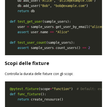
    db
.
add_user(
"Alice"
, 
"alice@example.com"
    db
.
add_user(
"Bob"
, 
"bob@example.com"
return
def
test_get_user
    user 
=
 sample_users
.
get_user_by_email(
"alice@e
assert
 user
.
name 
==
"Alice"
def
test_user_count
assert
 sample_users
.
count_users() 
==
2
Scopi delle fixture
Controlla la durata delle fixture con gli scopi:
@pytest.fixture
(scope
=
"function"
)  
# Default: eseg
def
func_fixture
return