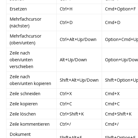
Ersetzen
Ctrl+H
Cmd+Option+F
Mehrfachcursor
Ctrl+D
Cmd+D
(nächster)
Mehrfachcursor
Ctrl+Alt+Up/Down
Option+Cmd+U
(oben/unten)
Zeile nach
oben/unten
Alt+Up/Down
Option+Up/Dow
verschieben
Zeile nach
Shift+Alt+Up/Down
Shift+Option+
oben/unten kopieren
Zeile schneiden
Ctrl+X
Cmd+X
Zeile kopieren
Ctrl+C
Cmd+C
Zeile löschen
Ctrl+Shift+K
Cmd+Shift+K
Zeile kommentieren
Ctrl+/
Cmd+/
Dokument
Shift+Alt+F
Shift+Option+F