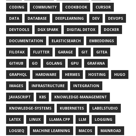
CODING
COMMUNITY
COOKBOOK
CURSOR
DATA
DATABASE
DEEPLEARNING
DEV
DEVOPS
DEVTOOLS
DGX SPARK
DIGITAL DETOX
DOCKER
DOCUMENTATION
ELASTICSEARCH
EMBEDDINGS
FILOFAX
FLUTTER
GARAGE
GIT
GITEA
GITHUB
GO
GOLANG
GPU
GRAFANA
GRAPHQL
HARDWARE
HERMES
HOSTING
HUGO
IMAGES
INFRASTRUCTURE
INTEGRATION
JAVASCRIPT
K8S
KNOWLEDGE-MANAGEMENT
KNOWLEDGE-SYSTEMS
KUBERNETES
LABELSTUDIO
LATEX
LINUX
LLAMA.CPP
LLM
LOGGING
LOGSEQ
MACHINE LEARNING
MACOS
MAINROAD