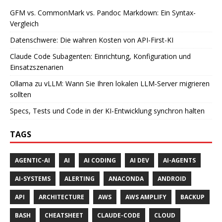
GFM vs. CommonMark vs. Pandoc Markdown: Ein Syntax-
Vergleich
Datenschwere: Die wahren Kosten von API-First-KI
Claude Code Subagenten: Einrichtung, Konfiguration und
Einsatzszenarien
Ollama zu vLLM: Wann Sie Ihren lokalen LLM-Server migrieren
sollten
Specs, Tests und Code in der KI-Entwicklung synchron halten
TAGS
AGENTIC-AI
AI
AI CODING
AI DEV
AI-AGENTS
AI-SYSTEMS
ALERTING
ANACONDA
ANDROID
API
ARCHITECTURE
AWS
AWS AMPLIFY
BACKUP
BASH
CHEATSHEET
CLAUDE-CODE
CLOUD