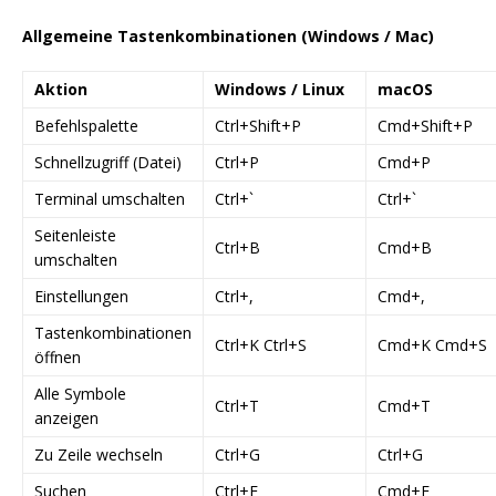
Allgemeine Tastenkombinationen (Windows / Mac)
Aktion
Windows / Linux
macOS
Befehlspalette
Ctrl+Shift+P
Cmd+Shift+P
Schnellzugriff (Datei)
Ctrl+P
Cmd+P
Terminal umschalten
Ctrl+`
Ctrl+`
Seitenleiste
Ctrl+B
Cmd+B
umschalten
Einstellungen
Ctrl+,
Cmd+,
Tastenkombinationen
Ctrl+K Ctrl+S
Cmd+K Cmd+S
öffnen
Alle Symbole
Ctrl+T
Cmd+T
anzeigen
Zu Zeile wechseln
Ctrl+G
Ctrl+G
Suchen
Ctrl+F
Cmd+F