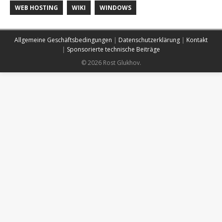
WEB HOSTING
WIKI
WINDOWS
Allgemeine Geschäftsbedingungen
|
Datenschutzerklärung
|
Kontakt
|
Sponsorierte technische Beiträge
© 2026 Rost Glukhov.