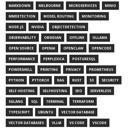
MARKDOWN
MELBOURNE
MICROSERVICES
MINIO
MMDETECTION
MODEL ROUTING
MONITORING
NODE.JS
NVIDIA
OBJECTDETECTION
OBSERVABILITY
OBSIDIAN
OFFLINE
OLLAMA
OPEN SOURCE
OPENAI
OPENCLAW
OPENCODE
PERFORMANCE
PERPLEXICA
POSTGRESQL
POWERSHELL
PRINTING
PRIVACY
PROMETHEUS
PYTHON
PYTORCH
RAG
RUST
S3
SECURITY
SELF-HOSTING
SELFHOSTING
SEO
SERVERLESS
SGLANG
SQL
TERMINAL
TERRAFORM
TYPESCRIPT
UBUNTU
VECTOR DATABASE
VECTOR DATABASES
VLLM
VS CODE
VSCODE